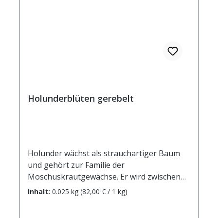
Holunderblüten gerebelt
Holunder wächst als strauchartiger Baum
und gehört zur Familie der
Moschuskrautgewächse. Er wird zwischen
einem Meter und bis zu fünf Metern hoch
Inhalt:
0.025 kg
(82,00 € / 1 kg)
und beeindruckt mit seinen gefiederten
Blättern und seinen großen weißen