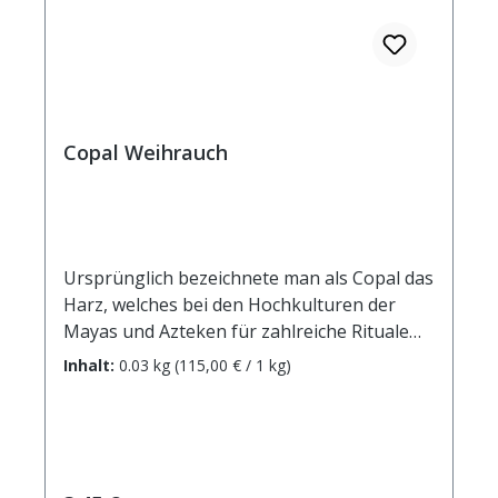
Copal Weihrauch
Ursprünglich bezeichnete man als Copal das
Harz, welches bei den Hochkulturen der
Mayas und Azteken für zahlreiche Rituale
verwendet wurde. Es ist ein Sammelbegriff
Inhalt:
0.03 kg
(115,00 € / 1 kg)
für unterschiedliche gelbe, goldene bis
bernsteinfarbige Harze. Unser Copal
dammar ist das Harz des Dammarbaumes
(shorea wiesneri), der in Indonesien wächst.
Es hat einen leichten und frischen Duft mit