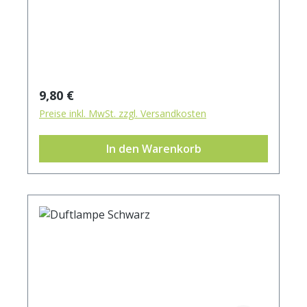
Durchmesser 8,5 cm Höhe 8,5 cm
Regulärer Preis:
9,80 €
Preise inkl. MwSt. zzgl. Versandkosten
In den Warenkorb