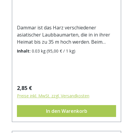
Dammar ist das Harz verschiedener
asiatischer Laubbaumarten, die in in ihrer
Heimat bis zu 35 m hoch werden. Beim
Verbrennen entfaltet sich ein zitronig
Inhalt:
0.03 kg
(95,00 € / 1 kg)
frischer Duft mit erdigen Nuancen. Es wird
gern mit anderen Harzen gemischt, aber
auch mit Kräutern wie Angelikawurzel,
Lorbeer, Rosmarin oder Myrte. Nach
traditionsreichen Überlieferungen wirkt das
Regulärer Preis:
2,85 €
Räucherharz stimmungsaufhellend und hilft
Preise inkl. MwSt. zzgl. Versandkosten
bei Schwermut, Melancholie und
Traurigkeit. Dammar unterstützt beim
In den Warenkorb
Reinigen von negativen Gedanken und soll
die Konzentration fördern. Besonders
geeignet ist es für Reinigungs- und