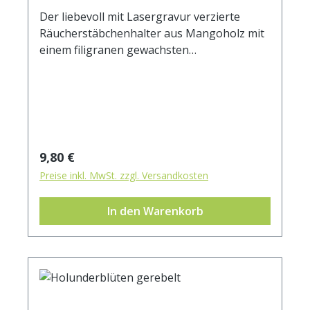
Der liebevoll mit Lasergravur verzierte
Räucherstäbchenhalter aus Mangoholz mit
einem filigranen gewachsten
Engelsflügelmotiv und einem
wunderschönen Goldschimmer-Effekt setzt
Ihre Räucherstäbchen perfekt in Szene.
Durch seine Größe und die Schalenform
fängt er zuverlässig die herabfallende Asche
auf. Eine Kombination aus symbolträchtiger
Regulärer Preis:
9,80 €
Dekoration und praktischem
Preise inkl. MwSt. zzgl. Versandkosten
Gebrauchsgegenstand!L: 27,5 cm, B: 10 cm
In den Warenkorb