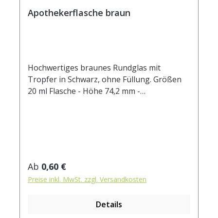
Apothekerflasche braun
Hochwertiges braunes Rundglas mit
Tropfer in Schwarz, ohne Füllung. Größen
20 ml Flasche - Höhe 74,2 mm -
Durchmesser - 29,7 mm - Öffnung Ø 10,6
mm 50 ml Flasche - Höhe 91,1 mm -
Durchmesser 37 mm - Öffnung Ø 10,6 mm -
nicht mehr verfügbar 100 ml Flasche - Höhe
114,4 mm - Durchmesser 46,9 mm - Öffnung
Ø 10,6 mm - nicht mehr verfügbar Für
Regulärer Preis:
Ab
0,60 €
Tinkturen, Aromaöle, Essenzen, Extrakte
Preise inkl. MwSt. zzgl. Versandkosten
etc.
Details