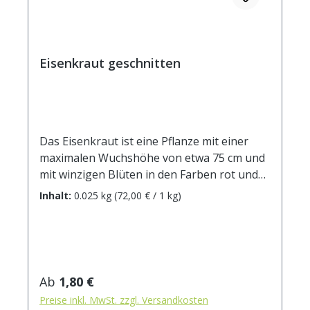
Anwendungen aufgeklärt. Räuchern macht
unser Leben reicher und lebenswerter.
Eisenkraut geschnitten
Das Eisenkraut ist eine Pflanze mit einer
maximalen Wuchshöhe von etwa 75 cm und
mit winzigen Blüten in den Farben rot und
hellviolett. Es wächst am liebsten in
Inhalt:
0.025 kg
(72,00 € / 1 kg)
sonniger, geschützter Lage und hat einen
hohen Wasserbedarf. Seit der Jungsteinzeit
ist diese Pflanze in der Nähe von
menschlichen Siedlungen nachzuweisen. Sie
wurde schon sehr früh kultisch verwendet,
Regulärer Preis:
Ab
1,80 €
beispielsweise im alten Ägypten, wo diese
Preise inkl. MwSt. zzgl. Versandkosten
Pflanze Träne der Isis genannt und in