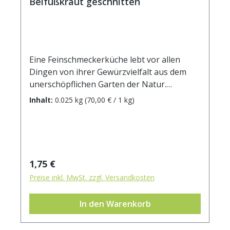
Beifußkraut geschnitten
Eine Feinschmeckerküche lebt vor allen
Dingen von ihrer Gewürzvielfalt aus dem
unerschöpflichen Garten der Natur.
Geschnittenes Beifußkraut, auch Jungfern-
Inhalt:
0.025 kg
(70,00 € / 1 kg)
oder Sonnenwendkraut genannt, zählt zwar
nicht unbedingt zu den Stammgewürzen
jedes Hobby-Kochs, getrocknet verwendet
zaubert er dennoch mit seinem sanft
bitteren Geschmack eine unvergleichliche
Regulärer Preis:
1,75 €
Würze in deftige Speisen und Gerichte. Die
Preise inkl. MwSt. zzgl. Versandkosten
Herkunft von Beifuß ist unbekannt.
Botanisch ist der Beifuß ein Verwandter des
In den Warenkorb
Wermuts. Die Blätter der bis zu 2 Meter
hoch werdenden Staude werden abgezupft.