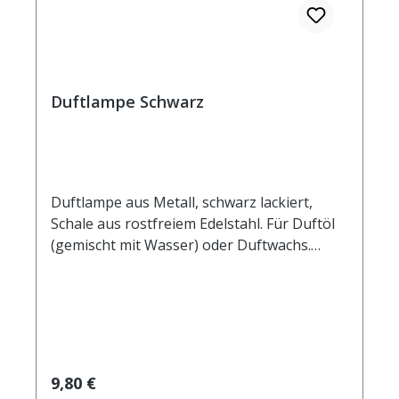
Duftlampe Schwarz
Duftlampe aus Metall, schwarz lackiert,
Schale aus rostfreiem Edelstahl. Für Duftöl
(gemischt mit Wasser) oder Duftwachs.
Durchmesser 8,5 cm Höhe 8,5 cm
Regulärer Preis:
9,80 €