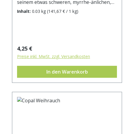
seinem etwas schweren, myrrhe-änlichen,
einem alten Brauch. Man hat das Kraut in
pinienartigem Duft entfaltet seine Stärke
die Schuhe gelegt, damit die Füße nicht
Inhalt:
0.03 kg
(141,67 € / 1 kg)
durch langsames verglimmen.
ermüden.
Regulärer Preis:
4,25 €
Preise inkl. MwSt. zzgl. Versandkosten
In den Warenkorb