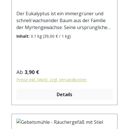
Der Eukalyptus ist ein immergrüner und
schnell wachsender Baum aus der Familie
der Myrtengewächse. Seine ursprünglichen
Heimatländer sind Australien und
Inhalt:
0.1 kg
(39,00 € / 1 kg)
Indonesien, mittlerweile ist er jedoch weit
verbreitet und wächst in vielen
subtropischen Regionen, unter anderem
auch im Mittelmeerraum. Das Holz des
Eukalyptusbaumes ist wegen seiner guten
Regulärer Preis:
Ab
3,90 €
Qualität beliebt, sein ätherisches Öl ist ein
Preise inkl. MwSt. zzgl. Versandkosten
begehrter Duft- und Wirkstoff.
Details