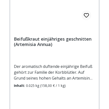
Namen: Bergdotterblume, Bergwegebreit,
Bergwohlverleih, Berg-Wohlverleih,
Bergwurzelblumen, Bergwurz, Blutblumen,
Bluttrieb, Christwurz, Donnerblume,
Engelblume, Engelblumen, Engelkraut,
Färberblume, Fallkraut, Fallkrautblumen,
Gamsblumen, Gemswurz, Johannisblume,
Beifußkraut einjähriges geschnitten
(Artemisia Annua)
Kraftrose, Kraftwurz, Kraftwurzel,
Leopardenwürger, Mitterwurz,
Mönchskappe, Stichkraut, Stichwurzel, St-
Luzianskraut, Verfangkraut, Wohlverleih,
Der aromatisch duftende einjährige Beifuß
Wohlverleihblüten, Wolferley, Wolffelei,
gehört zur Familie der Korbblütler. Auf
Wolfsblume, Wolfsbann, Wolfsdistel,
Grund seines hohen Gehalts an Artemisin
Wundkraut.
(für dessen Isolierung eine chinesische
Inhalt:
0.025 kg
(158,00 € / 1 kg)
Forscherin 2015 den Medizin-Nobelpreis
erhielt) und ätherischen Ölen wird er bereits
seit tausenden von Jahren in der
traditionellen chinesischen Medizin