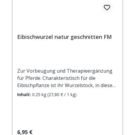
Eibischwurzel natur geschnitten FM
Zur Vorbeugung und Therapieergänzung
für Pferde. Charakteristisch für die
Eibischpflanze ist ihr Wurzelstock, in diesem
sitzt mitunter der Hauptanteil der
Inhalt:
0.25 kg
(27,80 € / 1 kg)
Schleimzellen. Blatt und Blüte enthalten nur
einen geringen Anteil der Schleimstoffe.
Bevorzugt wächst Eibisch auf salz- und
kalkhaltigen Untergründen, eher seltener
auf feuchten Wiesen, Weiden oder etwa in
Regulärer Preis:
6,95 €