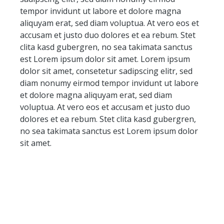
untermischen. Als Kur über einen Zeitraum
tempor invidunt ut labore et dolore magna
von 4-5 Wochen verabreichen. Nicht für
aliquyam erat, sed diam voluptua. At vero eos et
Vierbeiner mit Vorbelastung durch z.B.
accusam et justo duo dolores et ea rebum. Stet
Magengeschwüre geeignet. Als Alternative
clita kasd gubergren, no sea takimata sanctus
evtl. Grünlipp-Muschelpulver verwenden.
est Lorem ipsum dolor sit amet. Lorem ipsum
Einzelfuttermittel für nicht gewerblich zur
dolor sit amet, consetetur sadipscing elitr, sed
späteren Erzeugung von Lebensmitteln
diam nonumy eirmod tempor invidunt ut labore
gehaltene Pferde (Hobby- , Reit- und
et dolore magna aliquyam erat, sed diam
Sportpferde).
voluptua. At vero eos et accusam et justo duo
dolores et ea rebum. Stet clita kasd gubergren,
no sea takimata sanctus est Lorem ipsum dolor
sit amet.