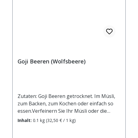
Goji Beeren (Wolfsbeere)
Zutaten: Goji Beeren getrocknet. Im Müsli,
zum Backen, zum Kochen oder einfach so
essen.Verfeinern Sie Ihr Müsli oder die
Haferflocken je nach Geschmack mit ca. 30g
Inhalt:
0.1 kg
(32,50 € / 1 kg)
Gojibeeren. Oder probieren Sie diese
Powerfrüchte mal als Extra-Zutat im