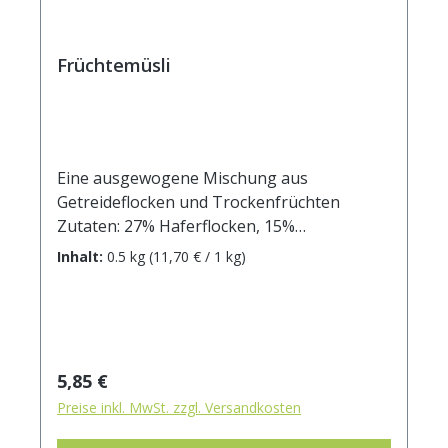
Früchtemüsli
Eine ausgewogene Mischung aus
Getreideflocken und Trockenfrüchten
Zutaten: 27% Haferflocken, 15%
Weizenflocken, 10% Roggenflocken, 10%
Inhalt:
0.5 kg
(11,70 € / 1 kg)
Gerstenflocken,10% Bananenchips(74%
Bananen, Kokosöl), 9% Maulbeeren, 7%
Gojibeeren, 5% Soja Crispies (70%
Sojaprotein, Reisgrieß, 10% Sojamehl, Salz),
2% Himbeeren. Kann Spuren von
Regulärer Preis:
5,85 €
Schalenfrüchten, Erdnüssen, Milch, Sesam,
Preise inkl. MwSt. zzgl. Versandkosten
und Schwefeldioxid (Sulfite) enthalten.
Durchschnittliche Brennwerte je 100 g