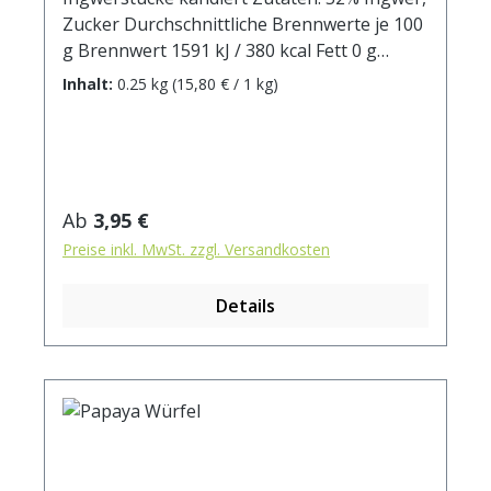
Zucker Durchschnittliche Brennwerte je 100
g Brennwert 1591 kJ / 380 kcal Fett 0 g
davon: - gesättigte Fettsäuren 0 g
Inhalt:
0.25 kg
(15,80 € / 1 kg)
Kohlenhydrate 94 g davon: - Zucker 75 g
Ballaststoffe 1 g Eiweiß 0 g Salz 0,138 g
Regulärer Preis:
Ab
3,95 €
Preise inkl. MwSt. zzgl. Versandkosten
Details