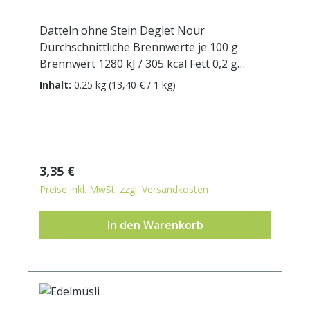
Datteln ohne Stein Deglet Nour
Durchschnittliche Brennwerte je 100 g
Brennwert 1280 kJ / 305 kcal Fett 0,2 g
davon: - gesättigte Fettsäuren 0,14 g
Inhalt:
0.25 kg
(13,40 € / 1 kg)
Kohlenhydrate 73 g davon: - Zucker 33 g
Ballaststoffe 2,2 g Eiweiß 2,2 g Salz 0,003 g
Regulärer Preis:
3,35 €
Preise inkl. MwSt. zzgl. Versandkosten
In den Warenkorb