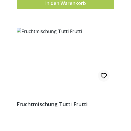
In den Warenkorb
Brennwert 1526 kJ / 364 kcal Fett 6,8 g
davon: - gesättigte Fettsäuren 3,85 g
Kohlenhydrate 59,3 g davon: - Zucker 9,1 g
Ballaststoffe 10,1 g Eiweiß 12,5 g Salz 0,15 g
Fruchtmischung Tutti Frutti