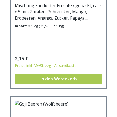
Mischung kandierter Früchte / gehackt, ca. 5
x 5 mm Zutaten: Rohrzucker, Mango,
Erdbeeren, Ananas, Zucker, Papaya,
Zitronensäure E330, Calciumchlorid E509,
Inhalt:
0.1 kg
(21,50 € / 1 kg)
Aroma, Farbstoff E129, Schwefeldioxid E220.
Durchschnittliche Brennwerte je 100 g
Brennwert 1510 kJ / 360 kcal Fett 0,25 g
davon: - gesättigte Fettsäuren 0,0 g
Kohlenhydrate 89 g davon: - Zucker 67,5 g
Regulärer Preis:
2,15 €
Ballaststoffe 1,5 g Eiweiß 1 g Salz 0,3 g
Preise inkl. MwSt. zzgl. Versandkosten
In den Warenkorb