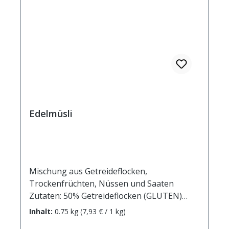
Edelmüsli
Mischung aus Getreideflocken,
Trockenfrüchten, Nüssen und Saaten
Zutaten: 50% Getreideflocken (GLUTEN)
(HAFERFLOCKEN*, ROGGENFLOCKEN*,
Inhalt:
0.75 kg
(7,93 € / 1 kg)
GERSTENFLOCKEN*, WEIZENFLOCKEN*)