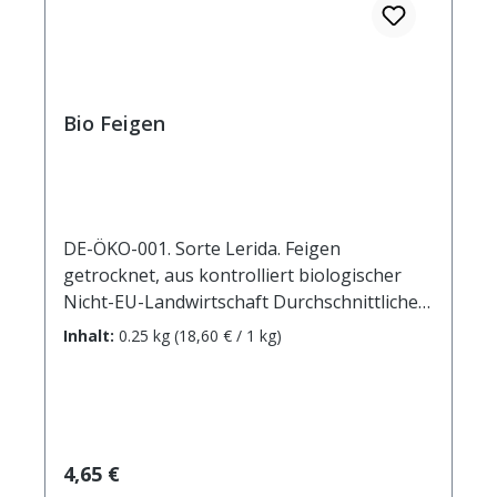
Bio Feigen
DE-ÖKO-001. Sorte Lerida. Feigen
getrocknet, aus kontrolliert biologischer
Nicht-EU-Landwirtschaft Durchschnittliche
Brennwerte je 100 g Brennwert 1100 kJ /
Inhalt:
0.25 kg
(18,60 € / 1 kg)
259 kcal Fett 2,4 g davon: - gesättigte
Fettsäuren 0,4 g Kohlenhydrate 56,1 g
davon: - Zucker 41,8 g Ballaststoffe 12,2 g
Eiweiß 2,9 g Salz 0,025 g
Regulärer Preis:
4,65 €