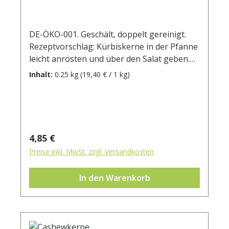
DE-ÖKO-001. Geschält, doppelt gereinigt.
Rezeptvorschlag: Kürbiskerne in der Pfanne
leicht anrösten und über den Salat geben.
Auch als köstliche Krönung für die
Inhalt:
0.25 kg
(19,40 € / 1 kg)
Kürbiskernsuppe. Durchschnittliche
Brennwerte je 100 g Brennwert 2264 kJ /
541 kcal Fett 45 g davon: - gesättigte
Fettsäuren 9,4 g Kohlenhydrate 18 g davon:
- Zucker 2 g Ballaststoffe 8,8 g Eiweiß 25 g
Regulärer Preis:
4,85 €
Salz 0,045 g
Preise inkl. MwSt. zzgl. Versandkosten
In den Warenkorb