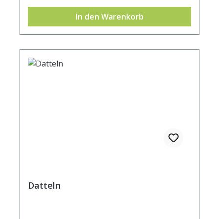
je 100 g Brennwert 1302 kJ / 310 kcal Fett 0,5
In den Warenkorb
g davon: - gesättigte Fettsäuren 0,5 g
Kohlenhydrate 83,2 g davon: - Zucker 65 g
Ballaststoffe 8,7 g Eiweiß 0,1 g Salz 0,008 g
Datteln