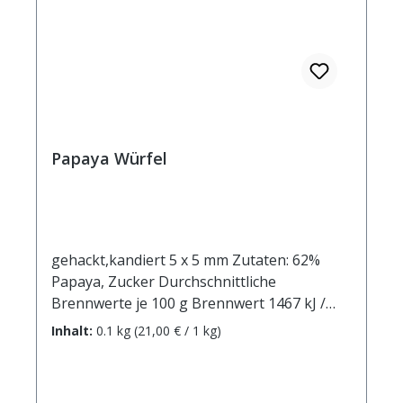
Papaya Würfel
gehackt,kandiert 5 x 5 mm Zutaten: 62%
Papaya, Zucker Durchschnittliche
Brennwerte je 100 g Brennwert 1467 kJ /
350 kcal Fett 0,0 g davon: - gesättigte
Inhalt:
0.1 kg
(21,00 € / 1 kg)
Fettsäuren 0,0 g Kohlenhydrate 88 g davon:
- Zucker 71 g Ballaststoffe 1 g Eiweiß 1 g
Salz 0,238 g