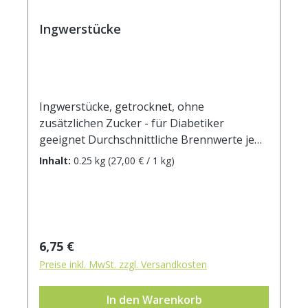
Ingwerstücke
Ingwerstücke, getrocknet, ohne
zusätzlichen Zucker - für Diabetiker
geeignet Durchschnittliche Brennwerte je
100 g Brennwert 1465 kJ / 350 kcal Fett 0 g
Inhalt:
0.25 kg
(27,00 € / 1 kg)
davon: - gesättigte Fettsäuren 0 g
Kohlenhydrate 85 g davon: - Zucker 62 g
Ballaststoffe 4 g Eiweiß 0 g Salz 0,088 g
Regulärer Preis:
6,75 €
Preise inkl. MwSt. zzgl. Versandkosten
In den Warenkorb