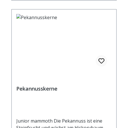
können roh und geröstet gegessen werden.
Man kann sie zu Mehl und Öl verarbeiten
und auch beim Backen und Kochen findet sie
Verwendung. Durchschnittliche Brennwerte
je 100 g Brennwert 2743 kJ / 656 kcal Fett
66,4 g davon: - gesättigte Fettsäuren 15,4 g
Kohlenhydrate 12,3 g davon: - Zucker 2,3 g
Ballaststoffe 7,5 g Eiweiß 13,4 g Salz 0,010 g
Pekannusskerne
Junior mammoth Die Pekannuss ist eine
Steinfrucht und wächst am Hickorybaum.