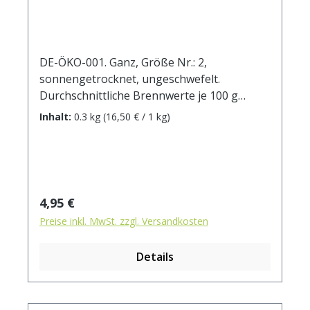
DE-ÖKO-001. Ganz, Größe Nr.: 2,
sonnengetrocknet, ungeschwefelt.
Durchschnittliche Brennwerte je 100 g
Brennwert 1019 kJ / 240 kcal Fett 0,5 g
Inhalt:
0.3 kg
(16,50 € / 1 kg)
davon: - gesättigte Fettsäuren 0,3 g
Kohlenhydrate 47,9 g davon: - Zucker 43,3
g Ballaststoffe 17,7 g Eiweiß 5 g Salz 0,028 g
Regulärer Preis:
4,95 €
Preise inkl. MwSt. zzgl. Versandkosten
Details