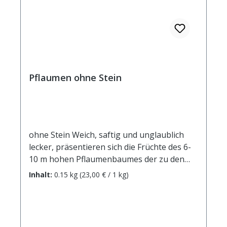
davon: - gesättigte Fettsäuren 5,6 g
Kohlenhydrate 5,8 g davon: - Zucker 5,8 g
Ballaststoffe 4,7 g Eiweiß 9,2 g Salz 0,003 g
Pflaumen ohne Stein
ohne Stein Weich, saftig und unglaublich
lecker, präsentieren sich die Früchte des 6-
10 m hohen Pflaumenbaumes der zu den
Rosengewächsen zählt. Pflaumen sind vor
Inhalt:
0.15 kg
(23,00 € / 1 kg)
allem für ihre Hilfe bei
Verdauungsproblemen bekannt, denn dank
ihres hohen Ballaststoffgehalts regulieren
sie sanft die Verdauung. Besonders wirksam