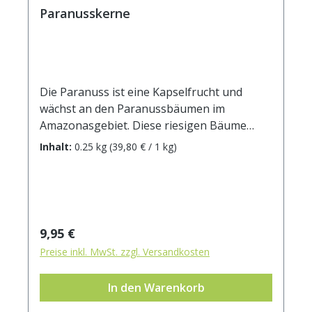
Paranusskerne
Die Paranuss ist eine Kapselfrucht und
wächst an den Paranussbäumen im
Amazonasgebiet. Diese riesigen Bäume
werden bis zu 50 m hoch und wurden nach
Inhalt:
0.25 kg
(39,80 € / 1 kg)
dem brasilianischen Bundesstaat Pará
benannt. Die von Hand gesammelten
Früchte sind etwa so groß wie eine
Kokosnuss und enthalten bis zu 25 der ca. 2
x 5 cm großen Nüsse. Diese sind sehr
Regulärer Preis:
9,95 €
nahrhaft durch einen hohen Eiweiß- und
Preise inkl. MwSt. zzgl. Versandkosten
Fettgehalt. Sie enthalten viele Mineralstoffe
wie Calcium, Eisen, Kalium, Magnesium,
In den Warenkorb
Phosphor und Zink. Die Paranuss ist die
größte natürliche Selenquelle. Paranüsse