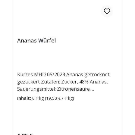
Ananas Würfel
Kurzes MHD 05/2023 Ananas getrocknet,
gezuckert Zutaten: Zucker, 48% Ananas,
Säuerungsmittel: Zitronensäure.
Durchschnittliche Brennwerte je 100 g
Inhalt:
0.1 kg
(19,50 € / 1 kg)
Brennwert 1592 kJ / 380 kcal Fett 0,0 g
davon: - gesättigte Fettsäuren 0,0 g
Kohlenhydrate 94 g davon: - Zucker 72 g
Ballaststoffe 2 g Eiweiß 1 g Salz 0,175 g