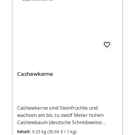
Cashewkerne
Cashewkerne sind Steinfrüchte und
wachsen am bis zu zwölf Meter hohen
Cashewbaum (deutsche Schreibweise:
Kaschubaum). Sie sind in Brasilien heimisch,
Inhalt:
0.25 kg
(30,60 € / 1 kg)