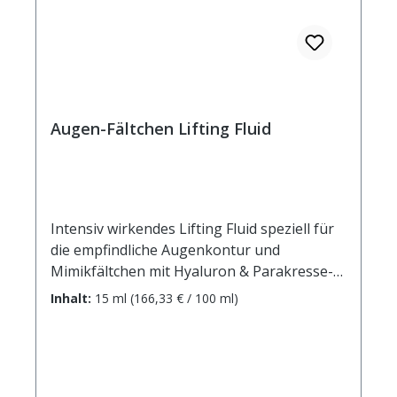
Alba, Tocopherol, Beta-Carotene, BHT,
Hydrogenated Palm Glycerides Citrate
Augen-Fältchen Lifting Fluid
Intensiv wirkendes Lifting Fluid speziell für
die empfindliche Augenkontur und
Mimikfältchen mit Hyaluron & Parakresse-
Extrakt. Die Haut der Augenumgebung ist
Inhalt:
15 ml
(166,33 € / 100 ml)
ein besonders zarter und empfindlicher
Bereich des Gesichts. Zeichen der
Hautalterung sind hier besonders auffällig.
Apeiron Augen Fältchen Lifting Fluid