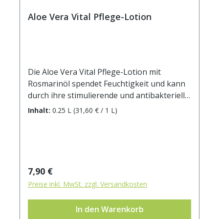
Aloe Vera Vital Pflege-Lotion
Die Aloe Vera Vital Pflege-Lotion mit
Rosmarinöl spendet Feuchtigkeit und kann
durch ihre stimulierende und antibakterielle
Wirkung bei Hautproblemen helfen. Nach
Inhalt:
0.25 L
(31,60 € / 1 L)
einem Duschbad hat sie sich zur
schonenden Hautpflege bewährt.INCI:
AQUA, GLYCERYL STEARATE, GLYCERIN,
PETROLATUM, CETEARYL ALCOHOL,
CETEARETH-20, GLYCINE SOJA OIL, ALOE
Regulärer Preis:
7,90 €
BARBADENSIS, TOCOPHEROL,
Preise inkl. MwSt. zzgl. Versandkosten
ROSMARINUS OFFICINALIS, CETEARETH-12,
CETYL PALMITATE, PHENOXYETHANOL,
In den Warenkorb
BENZOIC ACID, DEHYDROACETIC ACID,