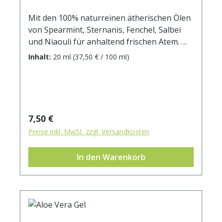
Mit den 100% naturreinen ätherischen Ölen
von Spearmint, Sternanis, Fenchel, Salbei
und Niaouli für anhaltend frischen Atem.
Anwendung: Geben Sie bis zu 5 Tropfen
Inhalt:
20 ml
(37,50 € / 100 ml)
Mundwasser auf ein Glas Wasser.
Regulärer Preis:
7,50 €
Preise inkl. MwSt. zzgl. Versandkosten
In den Warenkorb