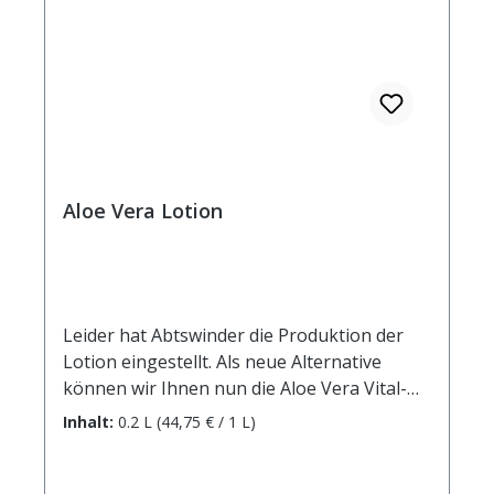
Aloe Vera Lotion
Leider hat Abtswinder die Produktion der
Lotion eingestellt. Als neue Alternative
können wir Ihnen nun die Aloe Vera Vital-
Pflegelotion der Inntaler Naturprodukte
Inhalt:
0.2 L
(44,75 € / 1 L)
GmbH empfehlen. Ebenso wie Aloe Vera
Creme enthält auch Aloe Vera Lotion
wertvolles Aloe Vera Gel sowie D-Panthenol.