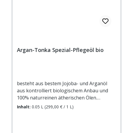
Recutita Flower Extract, Allantoin, Bisabolol,
Rosmarinus Officinalis Leaf Oil, Pinus
Sylvestris Leaf Oil, Magnesium Sulfate,
Parfum, Cera Alba, Limonene, Linalool,
Tocopherol, BHT, Hydrogenated Palm
Glycerides Citrate
Argan-Tonka Spezial-Pflegeöl bio
besteht aus bestem Jojoba- und Arganöl
aus kontrolliert biologischem Anbau und
100% naturreinen ätherischen Ölen.
Jojobaöl schützt und pflegt Ihre Haut,
Inhalt:
0.05 L
(299,00 € / 1 L)
Arganöl strafft, regeneriert und beugt der
Hautalterung vor. Der feine Duft von Tonka
und Grapefruit macht die tägliche Pflege zur