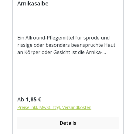
Arnikasalbe
Ein Allround-Pflegemittel für spröde und
rissige oder besonders beanspruchte Haut
an Körper oder Gesicht ist die Arnika-
Kräuter-Vitamin-Salbe. Raue Haut an
Ellenbogen oder Schienbeinen kann man so
wieder glätten, bei Radtouren
überbeanspruchte empfindliche
Körperpartien beruhigen oder das Gesicht
vor beißender Kälte im Winter schützen. Die
Regulärer Preis:
Ab
1,85 €
Auszüge aus Arnika und weiteren
Preise inkl. MwSt. zzgl. Versandkosten
Heilpflanzen sowie die Vitamine A und E
wirken harmonisierend, glättend und
Details
feuchtigkeitsspendend. INCI: Aqua, Butylene
Glycol, Helianthus Annuus Seed Oil, Decyl