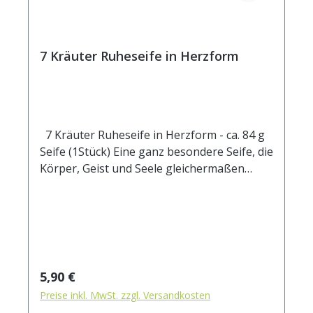
7 Kräuter Ruheseife in Herzform
7 Kräuter Ruheseife in Herzform - ca. 84 g
Seife (1Stück) Eine ganz besondere Seife, die
Körper, Geist und Seele gleichermaßen
verwöhnt: Ringelblume dient dem
natürlichen Hautschutz, Hopfen, Lavendel
und Melisse lindern Hautirritationen und
sorgen für Entspannung und Regeneration.
Die Schutzkräuter Johanniskraut, Betonika
und Holunder fördern die Erholung.
Regulärer Preis:
5,90 €
Glyzerinseife mit Kräutern in
Preise inkl. MwSt. zzgl. Versandkosten
Arzneibuchqualität und einer Komposition