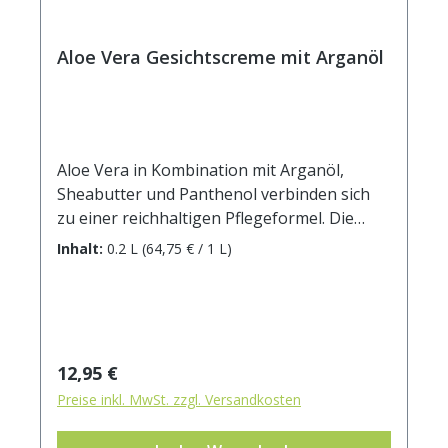
Aloe Vera Gesichtscreme mit Arganöl
Aloe Vera in Kombination mit Arganöl,
Sheabutter und Panthenol verbinden sich
zu einer reichhaltigen Pflegeformel. Die
schnell einziehende Gesichtscreme sorgt für
Inhalt:
0.2 L
(64,75 € / 1 L)
ein angenehmes Hautgefühl und eignet sich
perfekt für die tägliche Anwendung:
strahlende Haut und ein gepflegtes
Erscheinungsbild sorgen bei allen
Hauttypen für Wohlbefinden. INCI: Aqua,
Regulärer Preis:
12,95 €
Aloe Barbadensis Leaf Juice, Argania
Preise inkl. MwSt. zzgl. Versandkosten
Spinosa Kernel Oil, Urea, Butyrospermum
Parkii Butter, Sodium Polyacrylate, Benzyl