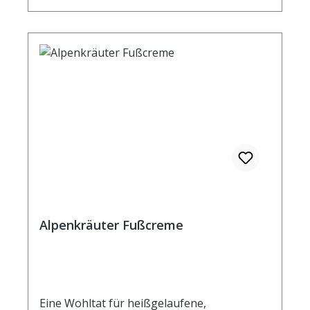
PARFUM, LIMONENE, LINALOOL, CITRAL,
GERANIOL, BENZYL SALICYLATE, ALPHA-
ISOMETHYL IONONE, ANISE ALCOHOL
Alpenkräuter Fußcreme
Eine Wohltat für heißgelaufene,