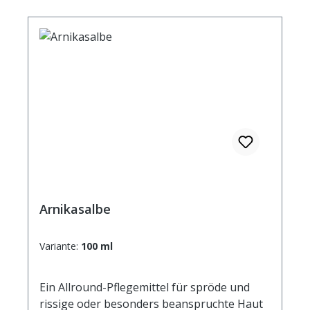
Oleate, Caprylic/Capric Triglyceride,
Polyglyceryl-2Dipolyhydroxystearate,
Polyglyceryl-3Disostearate, Magnesium
Stearate,Glycine Soja Oil, Arnica Montana
Flower Extract, Calendula Officinalis Flower
Extract, Tocopheryl Acetate, Retinyl
Palmitate, Magnesium Sulfate, Parfum, Cera
Alba, Tocopherol, Beta-Carotene, BHT,
Hydrogenated Palm Glycerides Citrate
Arnikasalbe
Variante:
100 ml
Ein Allround-Pflegemittel für spröde und
rissige oder besonders beanspruchte Haut