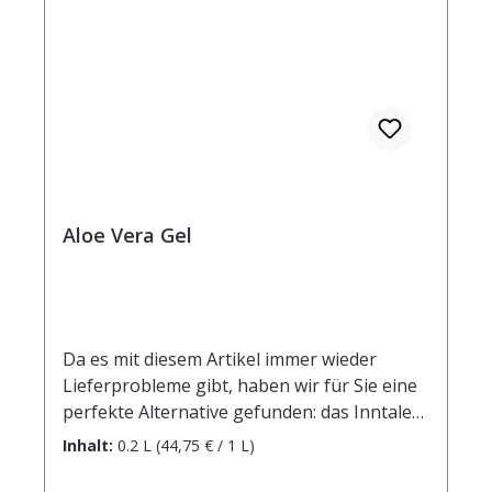
Aloe Vera Gel
Da es mit diesem Artikel immer wieder
Lieferprobleme gibt, haben wir für Sie eine
perfekte Alternative gefunden: das Inntaler
Aloe Vera Hautgel in der 250 ml Flasche.Aloe
Inhalt:
0.2 L
(44,75 € / 1 L)
Vera Gel gibt der Haut Feuchtigkeit und
Erfrischung. Der wertvolle Blattsaft der