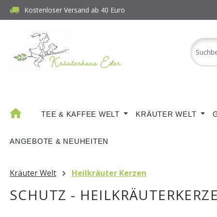
Kostenloser Versand ab 40 Euro
m Hauptinhalt springen
Zur Suche springen
Zur Hauptnavigation springen
TEE & KAFFEE WELT
KRÄUTER WELT
ANGEBOTE & NEUHEITEN
Kräuter Welt
Heilkräuter Kerzen
SCHUTZ - HEILKRÄUTERKERZ