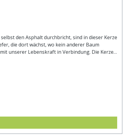
elbst den Asphalt durchbricht, sind in dieser Kerze
iefer, die dort wächst, wo kein anderer Baum
e mit unserer Lebenskraft in Verbindung. Die Kerzen
chen Öle, Essenzen und Tinkturen freigesetzt und
Kerze? Die Brenndauer hängt von verschiedenen
n und handgeschnitten, die Höhe und damit das
ich unterschreiten. Unter normalen
ilkräuter-Kerzen? Die Kerzen sind keine
ils interessantes Aroma verleihen, der feine Duft
 Duft hauptsächlich nach dem Anzünden entfalten,