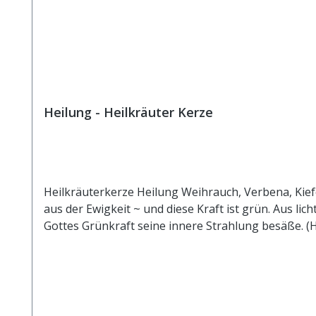
Heilung - Heilkräuter Kerze
Heilkräuterkerze Heilung Weihrauch, Verbena, Kiefer
aus der Ewigkeit ~ und diese Kraft ist grün. Aus li
Gottes Grünkraft seine innere Strahlung besäße. (H
250 g schwer. Wie wirkt die Heilkräuter-Kerze? Die Wirkungsweise ist ähnlich einer feinen Räucherung. Transformiert durch das Feuer wird die Information und
Schwingung der Auszüge, ätherischen Öle, Essenzen
Wie lange brennt die Heilkräuter-Kerze? Die Bren
Heilkräuterkerzen sind handgegossen und handgesch
250 Gramm Gewicht nicht wesentlich unterschreit