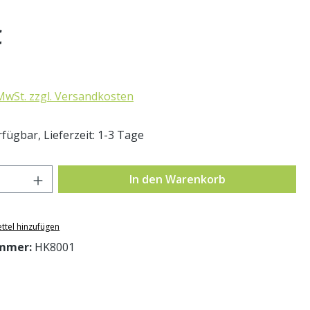
eis:
€
 MwSt. zzgl. Versandkosten
fügbar, Lieferzeit: 1-3 Tage
Anzahl: Gib den gewünschten Wert ein o
In den Warenkorb
ttel hinzufügen
mmer:
HK8001