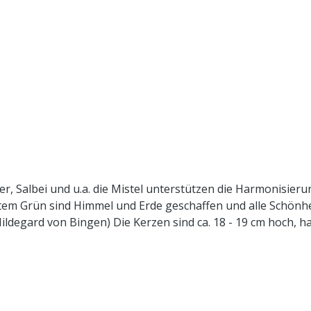
, Salbei und u.a. die Mistel unterstützen die Harmonisierun
chtem Grün sind Himmel und Erde geschaffen und alle Schönhei
ildegard von Bingen) Die Kerzen sind ca. 18 - 19 cm hoch, h
 und Tinkturen freigesetzt und unterstützt unsere eigenen
ndauer hängt von verschiedenen Faktoren wie u.a. Umgebun
nitten, die Höhe und damit das Volumen/ Gewicht differie
en. Unter normalen Raumbedingungen kann dann von einer