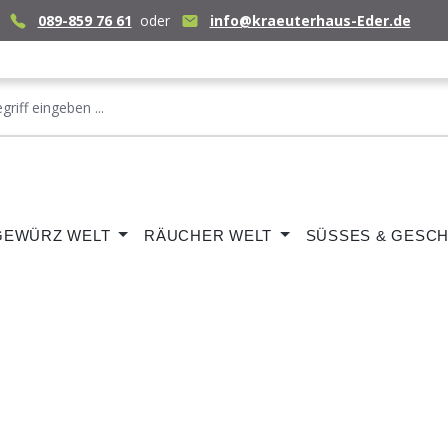
089-859 76 61
oder
info@kraeuterhaus-Eder.de
GEWÜRZ WELT
RÄUCHER WELT
SÜSSES & GESCH
E