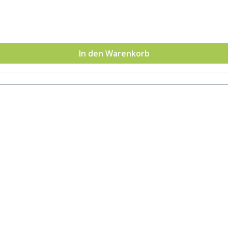
sind keine Duftkerzen im klassischen Sinn – in jeder Kerze 
 feine Duft intensiviert sich aber beim Verbrennen nicht. A
falten, nur durch den Einsatz von synthetischen Stoffen mög
In den Warenkorb