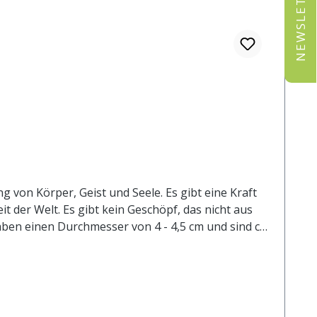
NEWSLETTER
g von Körper, Geist und Seele. Es gibt eine Kraft
t der Welt. Es gibt kein Geschöpf, das nicht aus
aben einen Durchmesser von 4 - 4,5 cm und sind ca.
 geistigen Intentionen und mentalen Absichten.
gstemperatur, Zugluft, Wachsvolumen ab. Die
rt durchaus um 0,5 cm, sollte aber 18 cm Höhe und
 Brenndauer von bis zu 40 Stunden ausgegangen