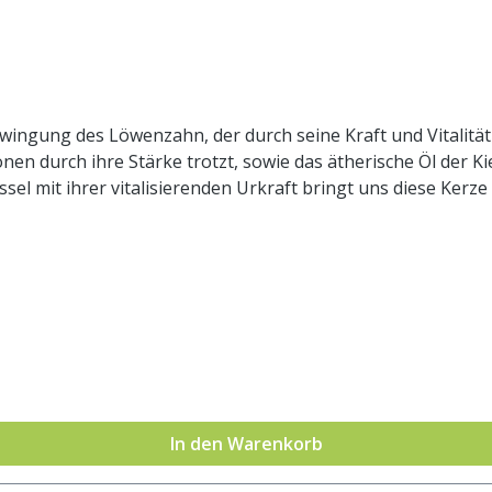
ngung des Löwenzahn, der durch seine Kraft und Vitalität s
onen durch ihre Stärke trotzt, sowie das ätherische Öl der K
sel mit ihrer vitalisierenden Urkraft bringt uns diese Kerz
r. Wie wirkt die Heilkräuter-Kerze? Die Wirkungsweise ist ähnlich einer
wird die Information und Schwingung der Auszüge, ätheris
und mentalen Absichten. Wie lange brennt die Heilkräuter-
 Wachsvolumen ab. Die Heilkräuterkerzen sind handgegosse
ollte aber 18 cm Höhe und 250 Gramm Gewicht nicht wesentl
von bis zu 40 Stunden ausgegangen werden. Duften die He
d ätherische Öle enthalten, welche den Kerzen auch ein jewe
unserer Erfahrung ist die Herstellung von Kerzen die ihren
glich und die Heilkräuterkerze ist ein reines Naturprodukt.
In den Warenkorb