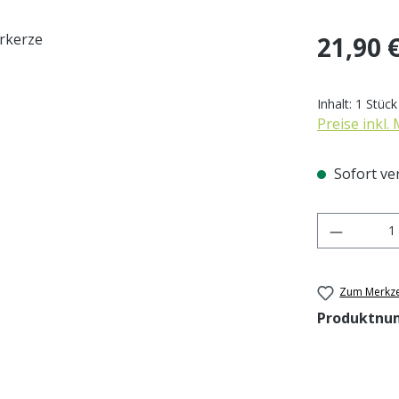
Regulärer Pr
21,90 
Inhalt:
1 Stück
Preise inkl.
Sofort ver
Produkt 
Zum Merkze
Produktnu