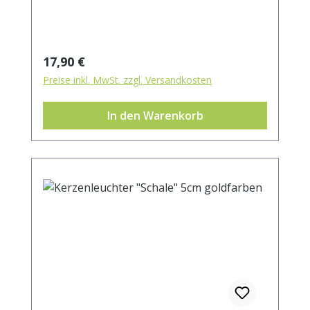
cm Innendurchmesser 5 cm Höhe 5 cm
Regulärer Preis:
17,90 €
Preise inkl. MwSt. zzgl. Versandkosten
In den Warenkorb