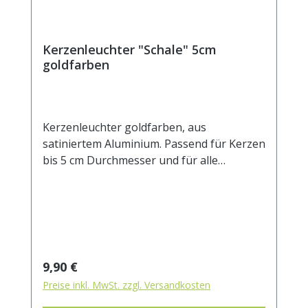
Kerzenleuchter "Schale" 5cm
goldfarben
Kerzenleuchter goldfarben, aus
satiniertem Aluminium. Passend für Kerzen
bis 5 cm Durchmesser und für alle
Heilkräuterkerzen. Aussendurchmesser 9
cm Innendurchmesser 5 cm Höhe 2,5 cm
Regulärer Preis:
9,90 €
Preise inkl. MwSt. zzgl. Versandkosten