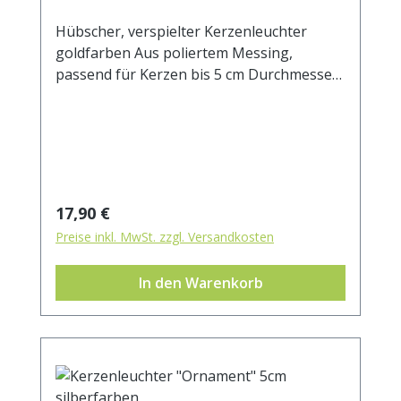
Hübscher, verspielter Kerzenleuchter
goldfarben Aus poliertem Messing,
passend für Kerzen bis 5 cm Durchmesser
und für alle Heilkräuterkerzen
Aussendurchmesser 10 cm
Innendurchmesser 5 cm Höhe 5 cm
Regulärer Preis:
17,90 €
Preise inkl. MwSt. zzgl. Versandkosten
In den Warenkorb