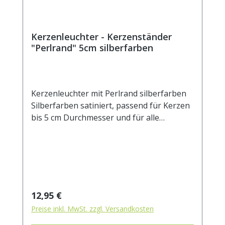
Kerzenleuchter - Kerzenständer
"Perlrand" 5cm silberfarben
Kerzenleuchter mit Perlrand silberfarben
Silberfarben satiniert, passend für Kerzen
bis 5 cm Durchmesser und für alle
Heilkräuterkerzen Aussendurchmesser 10
cm Innendurchmesser 5 cm Höhe 3,5 cm
Regulärer Preis:
12,95 €
Preise inkl. MwSt. zzgl. Versandkosten