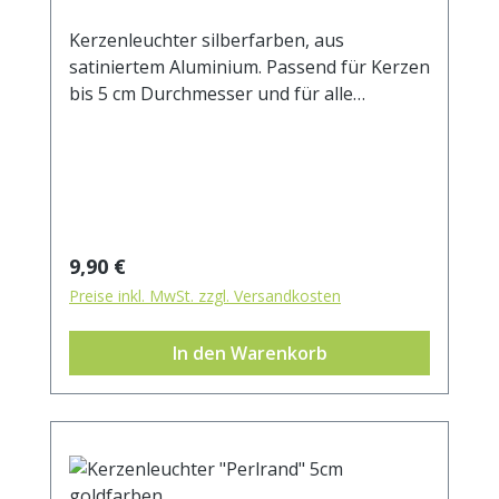
Kerzenleuchter silberfarben, aus
satiniertem Aluminium. Passend für Kerzen
bis 5 cm Durchmesser und für alle
Heilkräuterkerzen. Aussendurchmesser 9
cm Innendurchmesser 5 cm Höhe 2,5 cm
Regulärer Preis:
9,90 €
Preise inkl. MwSt. zzgl. Versandkosten
In den Warenkorb