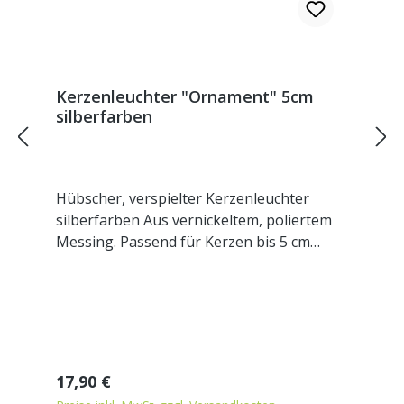
Kerzenleuchter "Ornament" 5cm
silberfarben
Hübscher, verspielter Kerzenleuchter
silberfarben Aus vernickeltem, poliertem
Messing. Passend für Kerzen bis 5 cm
Durchmesser und für alle
Heilkräuterkerzen Aussendurchmesser 10
cm Innendurchmesser 5 cm Höhe 5 cm
Regulärer Preis:
17,90 €