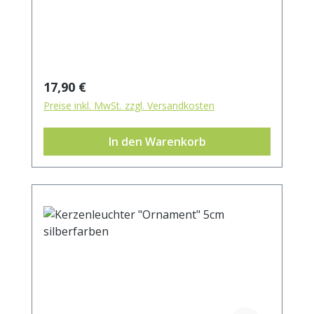
Aussendurchmesser 10 cm
Innendurchmesser 5 cm Höhe 5 cm
Regulärer Preis:
17,90 €
Preise inkl. MwSt. zzgl. Versandkosten
In den Warenkorb