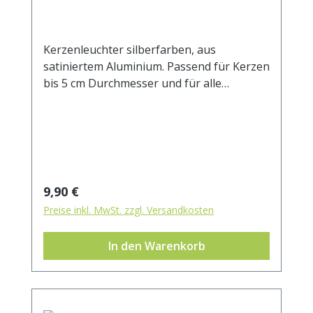
Kerzenleuchter silberfarben, aus
satiniertem Aluminium. Passend für Kerzen
bis 5 cm Durchmesser und für alle
Heilkräuterkerzen. Aussendurchmesser 9
cm Innendurchmesser 5 cm Höhe 2,5 cm
Regulärer Preis:
9,90 €
Preise inkl. MwSt. zzgl. Versandkosten
In den Warenkorb