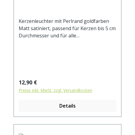
Kerzenleuchter mit Perlrand goldfarben
Matt satiniert, passend für Kerzen bis 5 cm
Durchmesser und für alle
Heilkräuterkerzen Aussendurchmesser 10
cm Innendurchmesser 5 cm Höhe 3,5 cm
Regulärer Preis:
12,90 €
Preise inkl. MwSt. zzgl. Versandkosten
Details