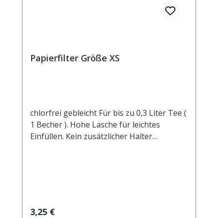
Papierfilter Größe XS
chlorfrei gebleicht Für bis zu 0,3 Liter Tee (
1 Becher ). Hohe Lasche für leichtes
Einfüllen. Kein zusätzlicher Halter
notwendig.Manilahanf und Zellstoff sind
die wesentlichen Bestandteile dieses
Filters. 100% kompostierbar.
Regulärer Preis:
3,25 €