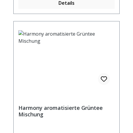
Details
Rosenblütenblätter Zubereitung: ca. 12g
Tee mit 1 l. Wasser auf 90° abgekühlt,
aufgiessen. Ziehzeit: ca. 3 min.
Durchschnittliche Brennwerte je 100 ml
Fertiggetränk bei Aufguss von 2g Tee mit
100 ml kochendem Wasser und einer
Ziehzeit von 5 Minuten Brennwert 16 kJ /
4 kcal Fett <0,5 g davon: gesättigte
Fettsäuren <0,1 g Kohlenhydrate 0,9
g davon: Zucker 0,9 g Eiweiß <0,5 g Salz
<0,01 g
Harmony aromatisierte Grüntee
Mischung