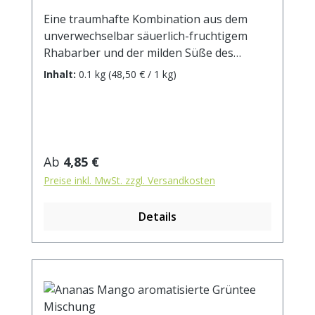
Eine traumhafte Kombination aus dem
unverwechselbar säuerlich-fruchtigem
Rhabarber und der milden Süße des
Karamells - da werden
Inhalt:
0.1 kg
(48,50 € / 1 kg)
Kindheitsaerinnerungen geweckt an die
frischen Kuchen und Kompotte im
Frühling. Zutaten: Grünteemischung,
Aroma, Karamelltropfen (Zucker,
Kakaobutter, Vollmilchpulver,
Regulärer Preis:
Ab
4,85 €
Kakaopulver, Emulgator: Lecithin,
Preise inkl. MwSt. zzgl. Versandkosten
natürliches Aroma, färbendes
Lebensmittel Paprika-Extrakt)(5%),
Details
Rhababerstücke (3%), weiße
Hibiskusblüten Zubereitung: ca. 12g Tee
mit 1 Liter Wasser (auf 90°C abgekühlt)
aufgiessen. Ziehzeit: ca. 2 min.
Durchschnittliche Brennwerte je 100 ml
Fertiggetränk bei Aufguss von 2g Tee mit