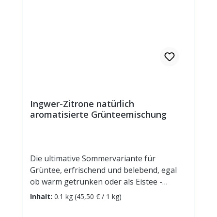
Ingwer-Zitrone natürlich
aromatisierte Grünteemischung
Die ultimative Sommervariante für
Grüntee, erfrischend und belebend, egal
ob warm getrunken oder als Eistee -
einfach ein wohltuender Genuss. Zutaten:
Inhalt:
0.1 kg
(45,50 € / 1 kg)
Grüner Tee China Sencha, Ingwerstücke
(10%), natürliches Aroma, Orangenschalen,