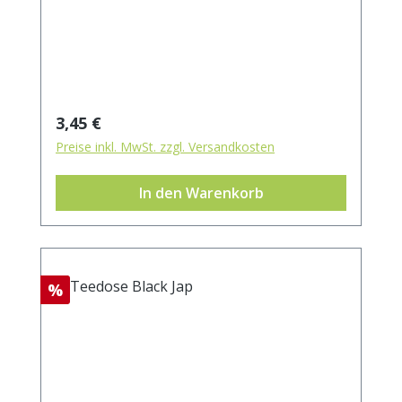
Außenmaß ca. 105x200 mm
Regulärer Preis:
3,45 €
Preise inkl. MwSt. zzgl. Versandkosten
In den Warenkorb
Rabatt
%