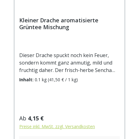
Kleiner Drache aromatisierte
Grüntee Mischung
Dieser Drache spuckt noch kein Feuer,
sondern kommt ganz anmutig, mild und
fruchtig daher. Der frisch-herbe Sencha
hat als aromatische Gegenspieler
Inhalt:
0.1 kg
(41,50 € / 1 kg)
Erdbeerscheiben und Rhabarberstücke, die
sich zu einem sanften Grüntee-Genuss
ergänzen. Getrocknete
Sonnenblumenblüten machen den
„Kleinen Drachen“ auch optisch zu einem
Regulärer Preis:
Ab
4,15 €
sehr dekorativen „Haustier“. Zutaten:
Preise inkl. MwSt. zzgl. Versandkosten
Grüner Tee China Sencha, Aroma,
Sonnenblumenblüten, Erdbeerscheiben