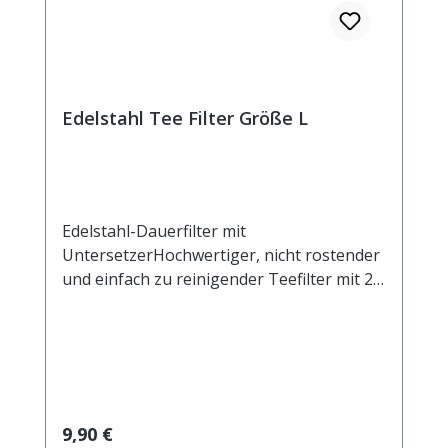
Edelstahl Tee Filter Größe L
Edelstahl-Dauerfilter mit
UntersetzerHochwertiger, nicht rostender
und einfach zu reinigender Teefilter mit 2
Henkeln und Ablage. Der Untersetzer kann
auch als Deckel verwendet werden, um das
Auskühlen des ziehenden Tees zu
verhindern. Das feine Mesh Gewebe eignet
sich auch für sehr feine Teemischungen.
Beim Ausspülen lösen sich die Partikel
Regulärer Preis:
9,90 €
leicht vom Filtergewebe. Durch die zwei