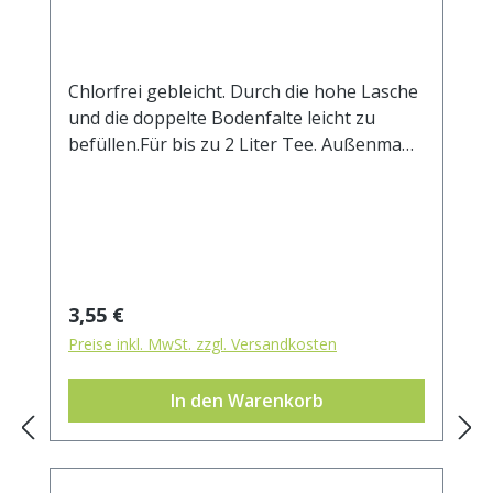
Chlorfrei gebleicht. Durch die hohe Lasche
und die doppelte Bodenfalte leicht zu
befüllen.Für bis zu 2 Liter Tee. Außenmaß
ca. 85 x 20 mm.
Regulärer Preis:
3,55 €
Preise inkl. MwSt. zzgl. Versandkosten
In den Warenkorb