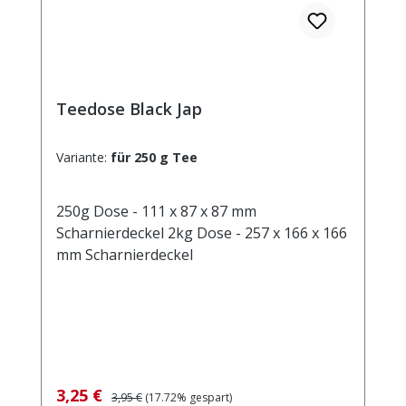
Teedose Black Jap
Variante:
für 250 g Tee
250g Dose - 111 x 87 x 87 mm
Scharnierdeckel 2kg Dose - 257 x 166 x 166
mm Scharnierdeckel
Verkaufspreis:
Regulärer Preis:
3,25 €
3,95 €
(17.72% gespart)