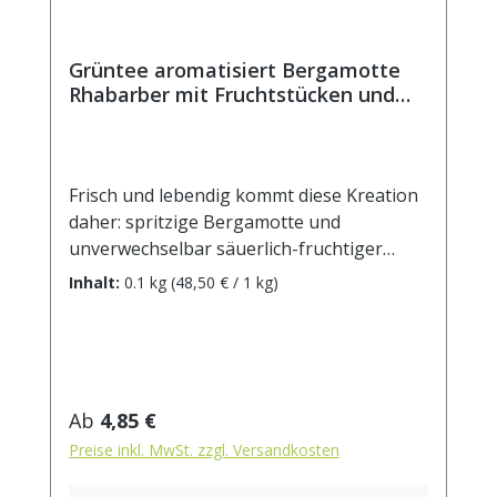
Grüntee aromatisiert Bergamotte
Rhabarber mit Fruchtstücken und
Blüten
Frisch und lebendig kommt diese Kreation
daher: spritzige Bergamotte und
unverwechselbar säuerlich-fruchtiger
Rhabarber vereinen sich zu einem
Inhalt:
0.1 kg
(48,50 € / 1 kg)
erfrischenden Geschmackserlebnis. Auch
als Eistee ein Genuss! Zutaten: Grüner Tee,
Orangenschalen, Aroma, Zitronenschalen,
weiße Hibiskusblüten,
Rhabarberstücke(1%) Zubereitung: ca. 12g
Regulärer Preis:
Ab
4,85 €
Tee mit 1 Liter Wasser (auf 90°C
Preise inkl. MwSt. zzgl. Versandkosten
abgekühlt) aufgiessen. Ziehzeit: ca. 2 min.