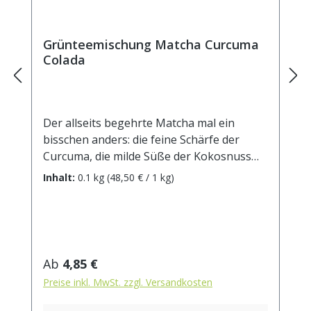
Grünteemischung Matcha Curcuma
Colada
Der allseits begehrte Matcha mal ein
bisschen anders: die feine Schärfe der
Curcuma, die milde Süße der Kokosnuss
und die herben Grünteenoten sorgen für
Inhalt:
0.1 kg
(48,50 € / 1 kg)
ein ganz neues Geschmackserlebnis mit
einer frischen Tiefe, die uns in Schwung
bringt.Zutaten: Grüner Tee,
Kurkumawurzel(15%), kandierte
Ananasstücke (Ananas, Zucker)(10%),
Regulärer Preis:
Ab
4,85 €
Ingwerstücke, natürliches Aroma (enthält
Preise inkl. MwSt. zzgl. Versandkosten
Milch), Kokoschips (Kokosnuss, Zucker)
(5%), Grüner Tee Matcha(5%),