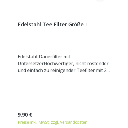
Edelstahl Tee Filter Größe L
Edelstahl-Dauerfilter mit
UntersetzerHochwertiger, nicht rostender
und einfach zu reinigender Teefilter mit 2
Henkeln und Ablage. Der Untersetzer kann
auch als Deckel verwendet werden, um das
Auskühlen des ziehenden Tees zu
verhindern. Das feine Mesh Gewebe eignet
sich auch für sehr feine Teemischungen.
Beim Ausspülen lösen sich die Partikel
Regulärer Preis:
9,90 €
leicht vom Filtergewebe. Durch die zwei
Preise inkl. MwSt. zzgl. Versandkosten
Henkel sitzt der Filter stabil auf dem