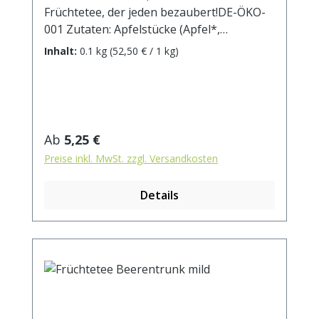
Früchtetee, der jeden bezaubert!DE-ÖKO-
001 Zutaten: Apfelstücke (Apfel*,
Säuerungsmittel: Zitronensäure),
Inhalt:
0.1 kg
(52,50 € / 1 kg)
Weinbeeren*, Karottenstücke*, Rote
Beetestücke*, natürliches Passionsfrucht-
Aroma, Orangenschalen*, natürliches
Erdbeer-Aroma, Sonnenblumenblüten* *
aus kontrolliert biologischem Anbau.
Regulärer Preis:
Ab
5,25 €
Zubereitung: ca. 20g Tee mit 1 l.
Preise inkl. MwSt. zzgl. Versandkosten
kochendem Wasser aufgiessen. Ziehzeit:
max.10 min.
Details