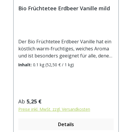
Bio Früchtetee Erdbeer Vanille mild
Der Bio Früchtetee Erdbeer Vanille hat ein
köstlich warm-fruchtiges, weiches Aroma
und ist besonders geeignet für alle, denen
Früchtetees gerne zu sauer sind. Kostbare
Inhalt:
0.1 kg
(52,50 € / 1 kg)
Vanillestücke und getrocknete Erdbeeren
prägen den Geschmack dieses Tees, der
rund ums Jahr immer passt. DE-ÖKO-001
Zutaten: Apfelstücke (Apfel*,
Säuerungsmittel, Zitronensäure),
Regulärer Preis:
Ab
5,25 €
Weinbeeren*, Karottenstücke*, Rote
Preise inkl. MwSt. zzgl. Versandkosten
Beetestücke*, Hibiskusblüten*,
natürliches Frucht-Sahne-Aroma (enthält
Details
Milch), Erdbeerstücke* (1%), Vanillestücke*