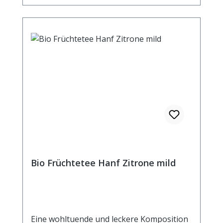
(0,5%). * aus kontrolliert biologischem
Anbau. Zubereitung: ca. 20g Tee mit 1 l.
kochendem Wasser aufgiessen. Ziehzeit:
max.10 min.
Bio Früchtetee Hanf Zitrone mild
Eine wohltuende und leckere Komposition