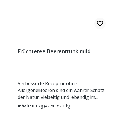
Früchtetee Beerentrunk mild
Verbesserte Rezeptur ohne
Allergene!Beeren sind ein wahrer Schatz
der Natur: vielseitig und lebendig im
Geschmack - in dieser bunten Mischung
Inhalt:
0.1 kg
(42,50 € / 1 kg)
einfach unschlagbar!Zutaten: Apfelstücke,
Holunderbeeren, Rote Beetestücke,
Hibiskusblüten, Aroma, rote und schwarze