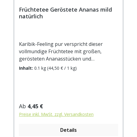
Früchtetee Geröstete Ananas mild
natürlich
Karibik-Feeling pur verspricht dieser
vollmundige Früchtetee mit großen,
gerösteten Ananasstücken und
Kokoschips. Die Königin der Früchte liefert
Inhalt:
0.1 kg
(44,50 € / 1 kg)
nicht nur den erfrischenden süß-
aromatischen Geschmack, sondern auch
viele wichtige Vitamine und Nährstoffe.
Aufbrühen, genießen und sich wie unter
Palmen fühlen! Zutaten: Apfelstücke,
Regulärer Preis:
Ab
4,45 €
(Apfel, Säuerungsmittel: Zitronensäure),
Preise inkl. MwSt. zzgl. Versandkosten
Kokoschips (Kokosnuss, Zucker),
Ananaschips (10%), natürliches Aroma.
Details
Zubereitung: ca. 10g Tee mit 1 l.