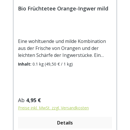
Bio Früchtetee Orange-Ingwer mild
Eine wohltuende und milde Kombination
aus der Frische von Orangen und der
leichten Schärfe der Ingwerstücke. Ein
Genuss nicht nur in der kalten
Inhalt:
0.1 kg
(49,50 € / 1 kg)
Jahreszeit!DE-ÖKO-001 Zutaten:
Apfelstücke (Apfel*, Säuerungsmittel:
Zitronensäure), Lemongras*,
Orangenschalen*(5%), Ingwerstücke*(4%),
Orangenöl*(2%), natürliches Ingwer-
Regulärer Preis:
Ab
4,95 €
Aroma(1,5%) . * aus kontrolliert
Preise inkl. MwSt. zzgl. Versandkosten
biologischem Anbau. Zubereitung: ca. 20g
Tee mit 1 l. kochendem Wasser aufgiessen.
Details
Ziehzeit: max.10 min.