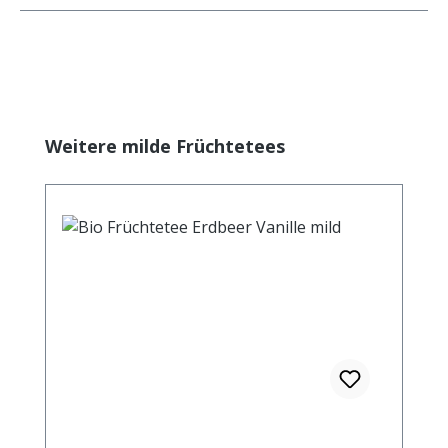
Produktgalerie überspringen
Weitere milde Früchtetees