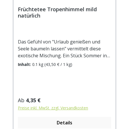
Früchtetee Tropenhimmel mild
natürlich
Das Gefühl von "Urlaub genießen und
Seele baumeln lassen" vermittelt diese
exotische Mischung. Ein Stück Sommer in
der Tasse lässt uns von paradisesischen
Inhalt:
0.1 kg
(43,50 € / 1 kg)
Stränden und einem wolkenlosen Himmel
träumen.Zutaten: kandierte Ananasstücke
(Ananas, Zucker), Apfelstücke (Apfelstücke,
Säuerungsmittel: Zitronensäure),
kandierte Papayastücke (Papaya, Zucker),
Regulärer Preis:
Ab
4,35 €
kandierte Mangostücke (Mango, Zucker),
Preise inkl. MwSt. zzgl. Versandkosten
natürliches Aroma, Mandarinenscheiben,
Physalis, Saflorblüten, Rosenblütenblätter,
Details
Sonnenblumenblüten. Zubereitung: ca. 20g