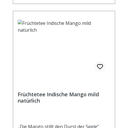
kochendem Wasser aufgiessen. Ziehzeit:
ca.5 min. Durchschnittliche Brennwerte je
100 ml Fertiggetränk bei Aufguss von 3g
Tee mit 100 ml kochendem Wasser und
einer Ziehzeit von 5 Minuten Brennwert
13 kJ / 3 kcal Fett <0,5 g davon: -
gesättigte Fettsäuren <0,1 g
Kohlenhydrate 0,7 g davon: - Zucker 0,7 g
Eiweiß <0,5 g Salz <0,1 g
Früchtetee Indische Mango mild
natürlich
„Die Mango stillt den Durst der Seele“