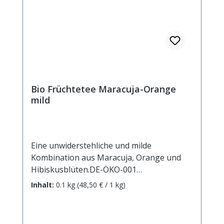
Ziehzeit: max.10 min.
Bio Früchtetee Maracuja-Orange
mild
Eine unwiderstehliche und milde
Kombination aus Maracuja, Orange und
Hibiskusblüten.DE-ÖKO-001
Zutaten: Apfelstücke (Apfel*,
Inhalt:
0.1 kg
(48,50 € / 1 kg)
Säuerungsmittel: Zitronensäure),
Weinbeeren*, Karottenstücke*, Rote
Beetestücke*, natürliches Maracuja-