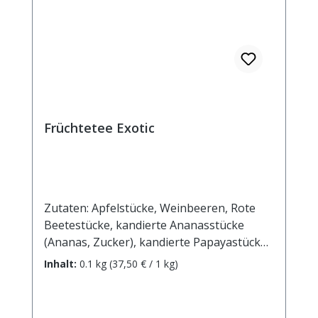
Früchtetee Exotic
Zutaten: Apfelstücke, Weinbeeren, Rote
Beetestücke, kandierte Ananasstücke
(Ananas, Zucker), kandierte Papayastücke
(Papaya, Zucker), Aroma,
Inhalt:
0.1 kg
(37,50 € / 1 kg)
Sonnenblumenblüten. Zubereitung: ca. 20g
Tee mit 1 l. kochendem Wasser aufgiessen.
Ziehzeit: max.10 min. Durchschnittliche