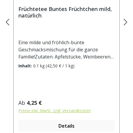
Früchtetee Buntes Früchtchen mild,
natürlich
Eine milde und fröhlich-bunte
Geschmacksmischung für die ganze
Familie!Zutaten: Apfelstücke, Weinbeeren,
Karottenstücke, Orangenstücke, Rote
Inhalt:
0.1 kg
(42,50 € / 1 kg)
Beetestücke, Lemongras, natürliches
Aroma. Zubereitung: ca. 20g Tee mit 1 l.
kochendem Wasser aufgiessen. Ziehzeit:
max.10 min.
Regulärer Preis:
Ab
4,25 €
Preise inkl. MwSt. zzgl. Versandkosten
Details