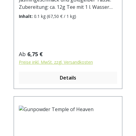
Zubereitung: ca. 12g Tee mit 1 l. Wasser
auf 90° abgekühlt, aufgiessen. Ziehzeit: ca.
Inhalt:
0.1 kg
(67,50 € / 1 kg)
3 min.
Regulärer Preis:
Ab
6,75 €
Preise inkl. MwSt. zzgl. Versandkosten
Details