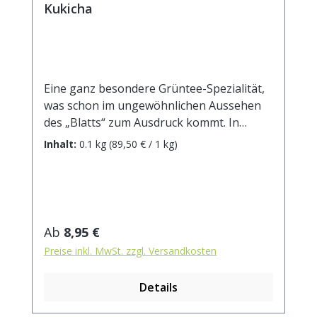
Kukicha
Eine ganz besondere Grüntee-Spezialität,
was schon im ungewöhnlichen Aussehen
des „Blatts“ zum Ausdruck kommt. In
einem aufwendigen Verfahren werden die
Inhalt:
0.1 kg
(89,50 € / 1 kg)
Stängel des Teeblatts herausgeschnitten,
die Hauptbestandteil des Kukicha bilden.
Der Tee erhält durch diese Prozedur ein
intensives duftiges Aroma, dass perfekt
harmoniert mit seiner feinherben
Regulärer Preis:
Ab
8,95 €
Würzigkeit. Zubereitung: ca. 6g Tee mit 1L
Preise inkl. MwSt. zzgl. Versandkosten
Wasser auf 70° abgekühlt, aufgiessen.
Ziehzeit: ca. 2 min.
Details