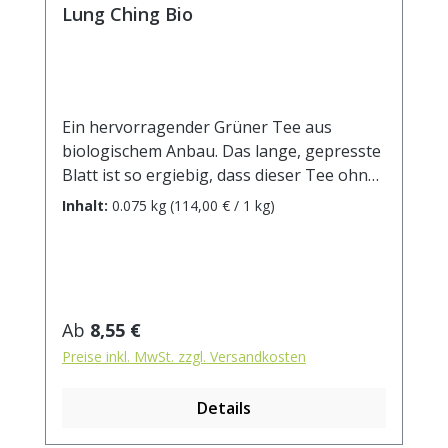
Lung Ching Bio
Ein hervorragender Grüner Tee aus
biologischem Anbau. Das lange, gepresste
Blatt ist so ergiebig, dass dieser Tee ohne
weiteres mehrfach aufgegossen werden
Inhalt:
0.075 kg
(114,00 € / 1 kg)
kann. Der Geschmack ist weich und lieblich,
dabei aber hocharomatisch mit einem
Hauch von Nüssen. Zubereitung: ca. 6g
Tee mit 1L Wasser auf 70° abgekühlt,
aufgiessen. Ziehzeit: ca. 2 min. DE-ÖKO-001
Regulärer Preis:
Ab
8,55 €
Preise inkl. MwSt. zzgl. Versandkosten
Details