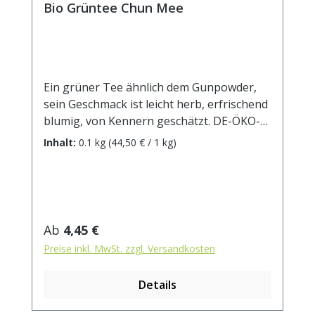
Bio Grüntee Chun Mee
Ein grüner Tee ähnlich dem Gunpowder,
sein Geschmack ist leicht herb, erfrischend
blumig, von Kennern geschätzt. DE-ÖKO-
001. Zubereitung: ca. 12g Tee mit 1 l.
Inhalt:
0.1 kg
(44,50 € / 1 kg)
Wasser auf 90° abgekühlt, aufgiessen.
Ziehzeit: ca. 3 min.
Regulärer Preis:
Ab
4,45 €
Preise inkl. MwSt. zzgl. Versandkosten
Details