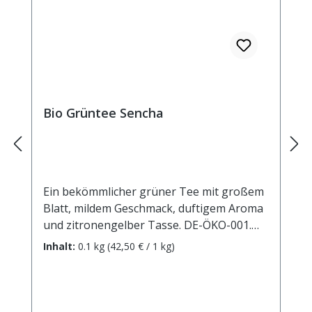
Bio Grüntee Sencha
Ein bekömmlicher grüner Tee mit großem
Blatt, mildem Geschmack, duftigem Aroma
und zitronengelber Tasse. DE-ÖKO-001.
Zubereitung: ca. 12g Tee mit 1 l. Wasser
Inhalt:
0.1 kg
(42,50 € / 1 kg)
auf 90° abgekühlt, aufgiessen. Ziehzeit: ca.
3 min.