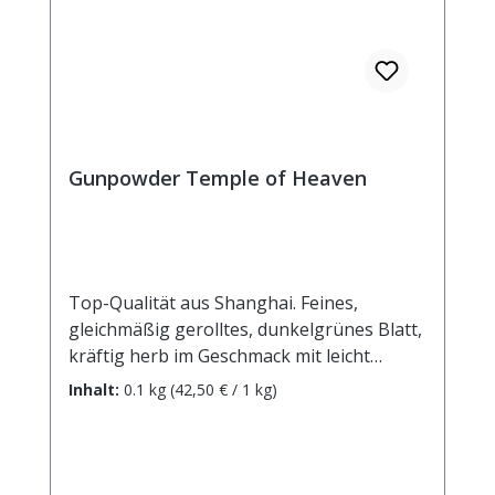
Gunpowder Temple of Heaven
Top-Qualität aus Shanghai. Feines,
gleichmäßig gerolltes, dunkelgrünes Blatt,
kräftig herb im Geschmack mit leicht
rauchiger Note. Zubereitung: ca. 12g Tee
Inhalt:
0.1 kg
(42,50 € / 1 kg)
mit 1 l. Wasser auf 90° abgekühlt,
aufgiessen. Ziehzeit: ca. 3 min.