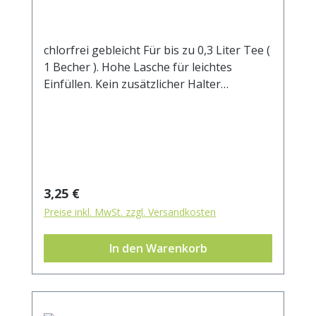
chlorfrei gebleicht Für bis zu 0,3 Liter Tee (
1 Becher ). Hohe Lasche für leichtes
Einfüllen. Kein zusätzlicher Halter
notwendig.Manilahanf und Zellstoff sind
die wesentlichen Bestandteile dieses
Filters. 100% kompostierbar.
Regulärer Preis:
3,25 €
Preise inkl. MwSt. zzgl. Versandkosten
In den Warenkorb