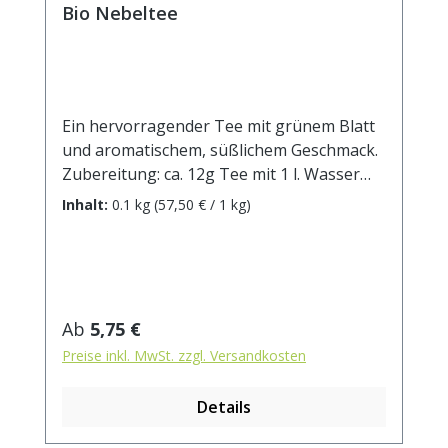
Bio Nebeltee
Ein hervorragender Tee mit grünem Blatt
und aromatischem, süßlichem Geschmack.
Zubereitung: ca. 12g Tee mit 1 l. Wasser
auf 90° abgekühlt, aufgiessen. Ziehzeit: ca.
Inhalt:
0.1 kg
(57,50 € / 1 kg)
3 min.
Regulärer Preis:
Ab
5,75 €
Preise inkl. MwSt. zzgl. Versandkosten
Details