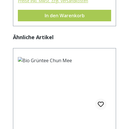
Preise inkl. MwSt. zzgl. Versandkosten
In den Warenkorb
Produktgalerie überspringen
Ähnliche Artikel