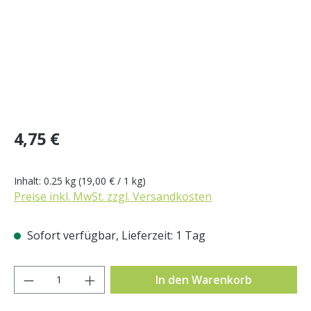
Regulärer Preis:
4,75 €
Inhalt:
0.25 kg
(19,00 € / 1 kg)
Preise inkl. MwSt. zzgl. Versandkosten
Sofort verfügbar, Lieferzeit: 1 Tag
Produkt Anzahl: Gib den gewünschten Wer
In den Warenkorb