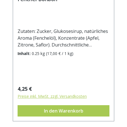
Zutaten: Zucker, Glukosesirup, natürliches
Aroma (Fenchelöl), Konzentrate (Apfel,
Zitrone, Saflor). Durchschnittliche
Brennwerte je 100 g Brennwert 1641 kJ /
Inhalt:
0.25 kg
(17,00 € / 1 kg)
386 kcal Fett 0,2 g davon: - gesättigte
Fettsäuren <0,1 g Kohlenhydrate 96 g
davon: - Zucker 61,2 g Ballaststoffe 0,0 g
Eiweiß 0,0 g Salz 0,0 g Wichtiger Hinweis:
Unbeabsichtigter Kontakt (kann Spuren
Regulärer Preis:
4,25 €
von Senf, Sesam,
Preise inkl. MwSt. zzgl. Versandkosten
Gluten und Sellerie enthalten) in der
Lieferkette kann nicht ausgeschlossen
In den Warenkorb
werden.