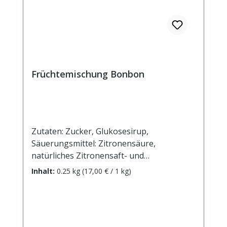
Früchtemischung Bonbon
Zutaten: Zucker, Glukosesirup,
Säuerungsmittel: Zitronensäure,
natürliches Zitronensaft- und
Orangensaft-Aroma, Aromen, färbende
Inhalt:
0.25 kg
(17,00 € / 1 kg)
Lebensmittel: Spinat, rote Beete, Curcuma-
Extrakt. Durchschnittliche Brennwerte je
100 g Brennwert 1689 kJ / 397 kcal Fett 0,0
g davon: - gesättigte Fettsäuren 0,0 g