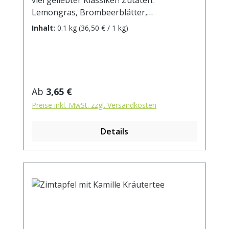
Lemongras, Brombeerblätter,
Verbenenblätter, Melisse, Malvenblüten
Inhalt:
0.1 kg
(36,50 € / 1 kg)
blau, Sonnenblumenblüten. Zubereitung:
ca. 15g Tee mit 1 l. kochendem Wasser
aufgiessen. Ziehzeit: max.10 min.
Regulärer Preis:
Ab
3,65 €
Preise inkl. MwSt. zzgl. Versandkosten
Details