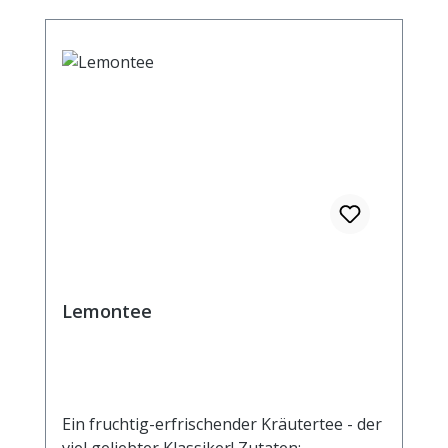
Rosenblütenblätter, Granatapfelschalen
(5%), Zinkgluconat (0,5%), Ascorbinsäure
(0,5%), Cranberrystücke (0,5%).
Zubereitung: ca. 15g Tee mit 1 l.
kochendem Wasser aufgiessen. Ziehzeit:
max.10 min. Durchschnittliche Brennwerte
je 100 ml Fertiggetränk bei Aufguss von 3g
Tee mit 100 ml kochendem Wasser und
einer Ziehzeit von 5 Minuten Brennwert 4
kJ / 0,96 kcal Fett <0,5 g davon: -
gesättigte Fettsäuren <0,1 g
Kohlenhydrate 0,5 g davon: - Zucker 0,5 g
Eiweiß <0,5 g Salz <0,1 g
Lemontee
Ein fruchtig-erfrischender Kräutertee - der
viel geliebter Klassiker! Zutaten: