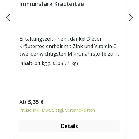
Immunstark Kräutertee
Erkältungszeit - nein, danke! Dieser
Kräutertee enthält mit Zink und Vitamin C
zwei der wichtigsten Mikronährstoffe zur
Stärkung des Immunsystems und zum
Inhalt:
0.1 kg
(53,50 € / 1 kg)
Schutz der Körperzellen. Und er schmeckt
herrlich beerig-fruchtig nach Cranberries,
Granatapfel und vielen weiteren leckeren
Früchten und Kräutern. Zutaten:
Apfelstücke (Apfel, Säuerungsmittel:
Regulärer Preis:
Ab
5,35 €
Zitronensäure), Hibiskusblüten,
Preise inkl. MwSt. zzgl. Versandkosten
Brombeerblätter, süße Brombeerblätter,
Orangenschalen, natürliches Aroma,
Details
Bohnenschalen, Cranberries (Cranberries,
Zucker, Sonnenblumenkernöl) (5%),