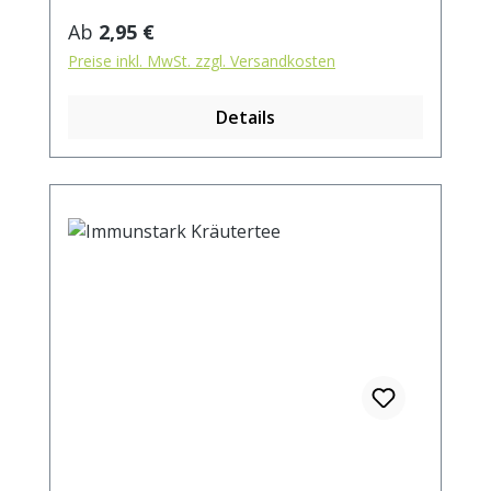
aufgiessen. Ziehzeit: max.10 min.
Regulärer Preis:
Ab
2,95 €
Preise inkl. MwSt. zzgl. Versandkosten
Details