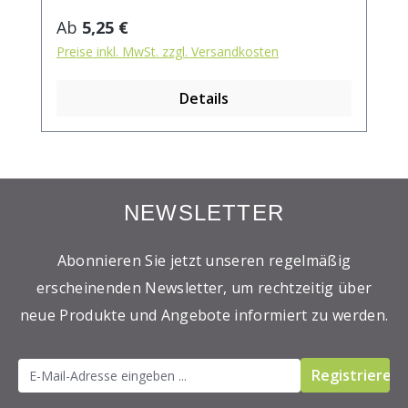
kochendem Wasser aufgiessen. Ziehzeit:
Regulärer Preis:
Ab
5,25 €
max.10 min.
Preise inkl. MwSt. zzgl. Versandkosten
Details
NEWSLETTER
Abonnieren Sie jetzt unseren regelmäßig
erscheinenden Newsletter, um rechtzeitig über
neue Produkte und Angebote informiert zu werden.
Registrieren