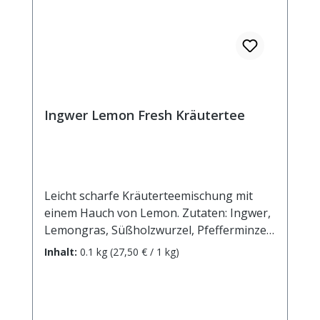
Ingwer Lemon Fresh Kräutertee
Leicht scharfe Kräuterteemischung mit
einem Hauch von Lemon. Zutaten: Ingwer,
Lemongras, Süßholzwurzel, Pfefferminze,
Zitronenschalen, Orangenschalen,
Inhalt:
0.1 kg
(27,50 € / 1 kg)
Rosenblüten, Enthält Süßholzwurzel - bei
hohem Blutdruck sollte ein übermäßiger
Verzehr vermieden werden. Zubereitung:
ca. 15g Tee mit 1 l. kochendem Wasser