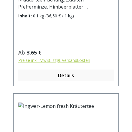
Pfefferminze, Himbeerblätter,
Brombeerblätter, Fenchel, Thymian,
Inhalt:
0.1 kg
(36,50 € / 1 kg)
Quendelkraut, Lavendelblüten, Majoran,
Salbeiblätter. Zubereitung: ca. 15g Tee mit
1 l. kochendem Wasser aufgiessen.
Ziehzeit: max.10 min.
Regulärer Preis:
Ab
3,65 €
Preise inkl. MwSt. zzgl. Versandkosten
Details