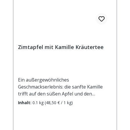
Zimtapfel mit Kamille Kräutertee
Ein außergewöhnliches
Geschmackserlebnis: die sanfte Kamille
trifft auf den süßen Apfel und den
wärmenden Zimt. Ein fruchtiger
Inhalt:
0.1 kg
(48,50 € / 1 kg)
Familienkräutertee nicht nur für kalte
Tage! Zutaten: Apfelstücke,
Kamillenblüten, Zimtrinde, Aroma.
Zubereitung: ca. 15g Tee mit 1 l.