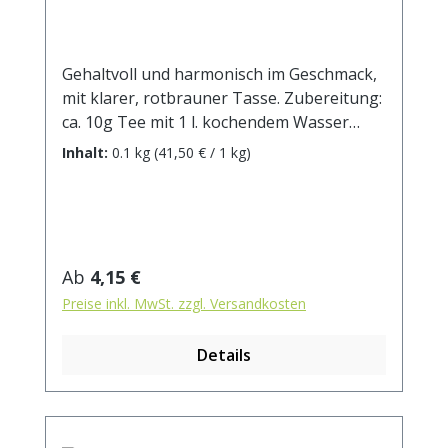
Gehaltvoll und harmonisch im Geschmack,
mit klarer, rotbrauner Tasse. Zubereitung:
ca. 10g Tee mit 1 l. kochendem Wasser
aufgiessen. Ziehzeit: ca. 3 min / anregend -
Inhalt:
0.1 kg
(41,50 € / 1 kg)
5 min / beruhigend
Regulärer Preis:
Ab
4,15 €
Preise inkl. MwSt. zzgl. Versandkosten
Details