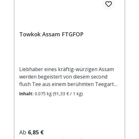
Towkok Assam FTGFOP
Liebhaber eines kräftig-würzigen Assam
werden begeistert von diesem second
flush Tee aus einem berühmten Teegarten
im Sibsagar-Gebiet sein. Die Premium-
Inhalt:
0.075 kg
(91,33 € / 1 kg)
Qualität besticht durch einen hohen Anteil
an Goldtips und den hocharomatischen,
mild-fruchtigen Geschmack. Zubereitung:
ca. 6g Tee mit 1L kochendem Wasser
aufgiessen. Ziehzeit: ca. 3 min.
Regulärer Preis:
Ab
6,85 €