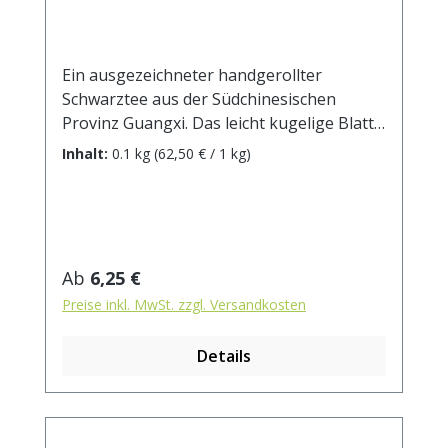
Ein ausgezeichneter handgerollter
Schwarztee aus der Südchinesischen
Provinz Guangxi. Das leicht kugelige Blatt
mit den vielen goldgelben Tips und seinem
Inhalt:
0.1 kg
(62,50 € / 1 kg)
milden, leicht würzigen Geschmack machen
den Tee zu einer Rarität. Zubereitung: ca.
10g Tee mit 1 l. kochendem Wasser
aufgiessen. Ziehzeit: ca. 3 min / anregend -
5 min / beruhigend
Regulärer Preis:
Ab
6,25 €
Preise inkl. MwSt. zzgl. Versandkosten
Details