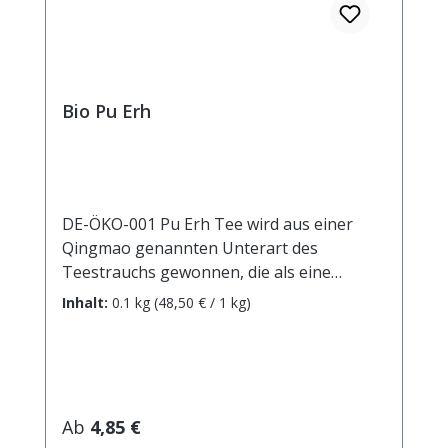
Bio Pu Erh
DE-ÖKO-001 Pu Erh Tee wird aus einer
Qingmao genannten Unterart des
Teestrauchs gewonnen, die als eine
Urform der Pflanze gilt. Er wird seit 1700
Inhalt:
0.1 kg
(48,50 € / 1 kg)
Jahren in der chinesischen Provinz Yunnan
hergestellt und traditionell zu festen
„Teeziegeln“ gepresst. Er durchläuft einen
besonderen Reifungsprozess, der ihm
seine rötlich-braune Farbe und den
Regulärer Preis:
Ab
4,85 €
kräftigen, erdigen Geschmack verleiht. Der