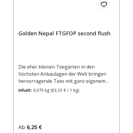
Golden Nepal FTGFOP second flush
Die eher kleinen Teegärten in den
höchsten Anbaulagen der Welt bringen
hervorragende Tees mit ganz eigenem
Charakter hervor, seit die Bauern dort
Inhalt:
0.075 kg
(83,33 € / 1 kg)
bewusst auf die Erzeugung höchster
Qualität setzen. Schwarztees aus Nepal
sind aufgrund ihrer hohen Anbaulage
ausgesprochen mild und können ruhig
lange ziehen (5-6 Minuten). „Golden Nepal"
Regulärer Preis:
Ab
6,25 €
stammt aus zweiter Pflückung und hat