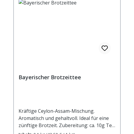
Bayerischer Brotzeittee
Kräftige Ceylon-Assam-Mischung.
Aromatisch und gehaltvoll. Ideal für eine
zünftige Brotzeit. Zubereitung: ca. 10g Tee
mit 1 l. kochendem Wasser aufgiessen.