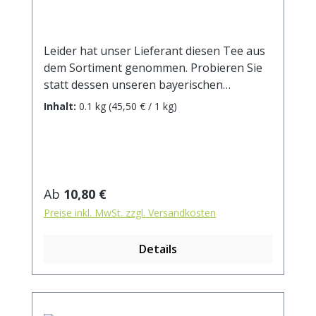
Leider hat unser Lieferant diesen Tee aus
dem Sortiment genommen. Probieren Sie
statt dessen unseren bayerischen
Brotzeittee, den Schwarztee Keemun oder
Inhalt:
0.1 kg
(45,50 € / 1 kg)
die Ostfriesenmischung! Mischung aus
Keemun-, Darjeeling und Assam-Tees,
milder, ausgewogener Charakter.
Zubereitung: ca. 10g Tee mit 1 l.
kochendem Wasser aufgiessen. Ziehzeit:
Regulärer Preis:
Ab
10,80 €
ca. 3 min / anregend - 5 min / beruhigend
Preise inkl. MwSt. zzgl. Versandkosten
Details