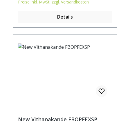
Preise inkl. MwSt. zzgl. Versandkosten
einen weichen, mild-blumigen Geschmack.
Zubereitung: ca. 6g Tee mit 1L kochendem
Details
Wasser aufgiessen. Ziehzeit: ca. 3 min.
New Vithanakande FBOPFEXSP