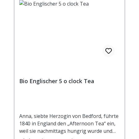
Bio Englischer 5 o clock Tea
Anna, siebte Herzogin von Bedford, führte
1840 in England den „Afternoon Tea“ ein,
weil sie nachmittags hungrig wurde und
die Gewohnheit annahm, Tee mit einem