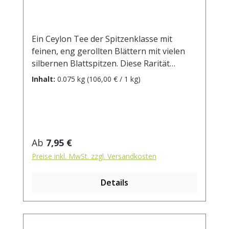
Ein Ceylon Tee der Spitzenklasse mit
feinen, eng gerollten Blättern mit vielen
silbernen Blattspitzen. Diese Rarität
stammt aus dem Ratnapura Distrikt und
Inhalt:
0.075 kg
(106,00 € / 1 kg)
beeindruckt mit vollwürzigem Aroma, leicht
malzigen Noten und einem Hauch
Fruchtigkeit. Ein einzigartiger Genuss!
Zubereitung: ca. 6g Tee mit 1L kochendem
Wasser aufgiessen. Ziehzeit: ca. 3 min.
Regulärer Preis:
Ab
7,95 €
Preise inkl. MwSt. zzgl. Versandkosten
Details