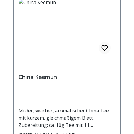
China Keemun
Milder, weicher, aromatischer China Tee
mit kurzem, gleichmäßigem Blatt.
Zubereitung: ca. 10g Tee mit 1 l.
kochendem Wasser aufgiessen. Ziehzeit: