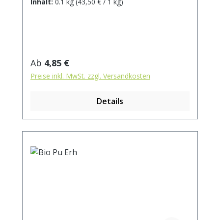
Inhalt:
0.1 kg
(43,50 € / 1 kg)
Ziehzeit: ca. 3 min / anregend - 5 min /
beruhigend
Regulärer Preis:
Ab
4,85 €
Preise inkl. MwSt. zzgl. Versandkosten
Details