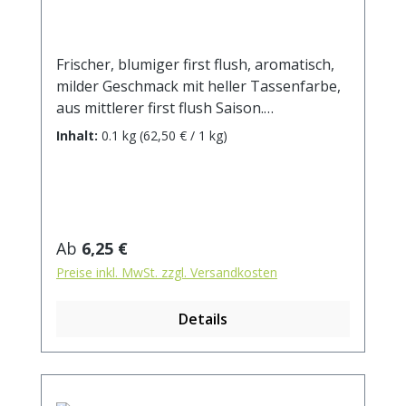
Frischer, blumiger first flush, aromatisch,
milder Geschmack mit heller Tassenfarbe,
aus mittlerer first flush Saison.
Zubereitung: ca. 10g Tee mit 1 l.
Inhalt:
0.1 kg
(62,50 € / 1 kg)
kochendem Wasser aufgiessen. Ziehzeit:
ca. 3 min / anregend - 5 min / beruhigend
Regulärer Preis:
Ab
6,25 €
Preise inkl. MwSt. zzgl. Versandkosten
Details