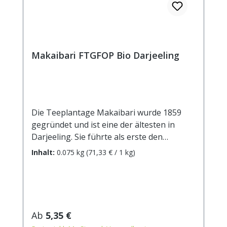
Makaibari FTGFOP Bio Darjeeling
Die Teeplantage Makaibari wurde 1859
gegründet und ist eine der ältesten in
Darjeeling. Sie führte als erste den
biologisch-dynamischen Teeanbau ein und
Inhalt:
0.075 kg
(71,33 € / 1 kg)
verbindet seither das traditionelle Wissen
des Ayurveda mit den Prinzipien der
modernen Anbauweise. Ein
ausgezeichneter second flush Tee mit
gleichmäßig gearbeitetem Blatt, gehaltvoll
Regulärer Preis:
Ab
5,35 €
und aromatisch im Geschmack.