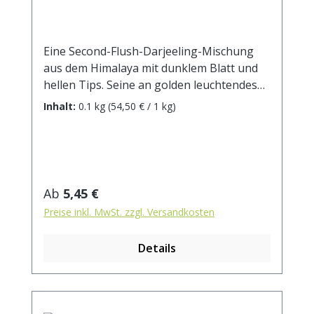
Eine Second-Flush-Darjeeling-Mischung
aus dem Himalaya mit dunklem Blatt und
hellen Tips. Seine an golden leuchtendes
Herbstlaub erinnernde bronzefarbene
Inhalt:
0.1 kg
(54,50 € / 1 kg)
Tasse beschert uns eine würzige und
vollaromatische Blume. Zubereitung: ca.
10g Tee mit 1 Liter kochendem Wasser
aufgiessen. Ziehzeit: ca. 3 min / anregend -
5 min / beruhigend
Regulärer Preis:
Ab
5,45 €
Preise inkl. MwSt. zzgl. Versandkosten
Details