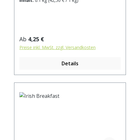
Inhalt:
0.1 kg
(42,50 € / 1 kg)
ca. 3 min / anregend - 5 min / beruhigend
Regulärer Preis:
Ab
4,25 €
Preise inkl. MwSt. zzgl. Versandkosten
Details