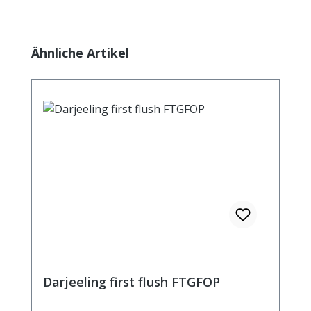
Produktgalerie überspringen
Ähnliche Artikel
Darjeeling first flush FTGFOP