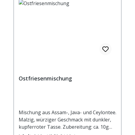
Ostfriesenmischung
Mischung aus Assam-, Java- und Ceylontee.
Malzig, würziger Geschmack mit dunkler,
kupferroter Tasse. Zubereitung: ca. 10g
Tee mit 1 l. kochendem Wasser aufgiessen.