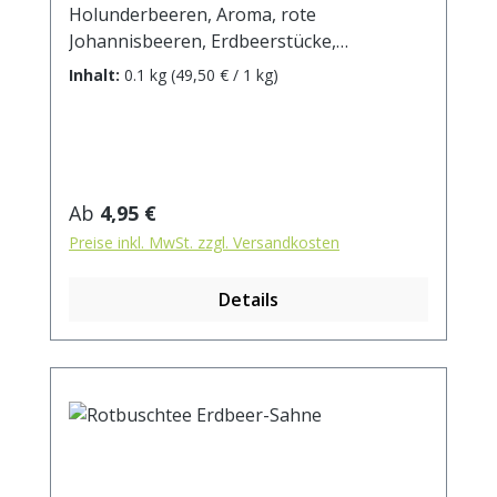
Holunderbeeren, Aroma, rote
Johannisbeeren, Erdbeerstücke,
Himbeeren, Brombeeren,
Inhalt:
0.1 kg
(49,50 € / 1 kg)
Sauerkirschstücke, schwarze
Johannisbeeren, Heidelbeeren
Zubereitung: ca. 10g Tee mit 1 l.
kochendem Wasser aufgiessen. Ziehzeit:
ca.5 min.
Regulärer Preis:
Ab
4,95 €
Preise inkl. MwSt. zzgl. Versandkosten
Details