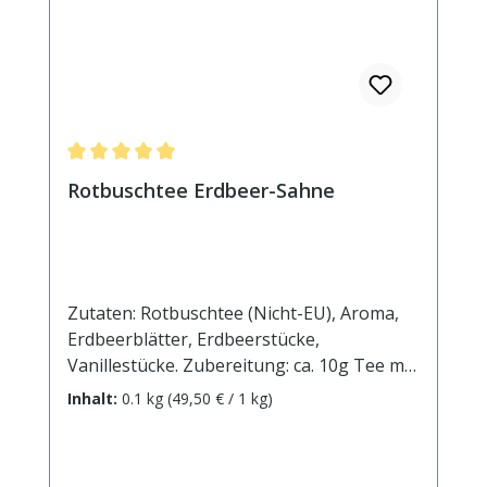
Durchschnittliche Bewertung von 5 von 5 Sternen
Rotbuschtee Erdbeer-Sahne
Zutaten: Rotbuschtee (Nicht-EU), Aroma,
Erdbeerblätter, Erdbeerstücke,
Vanillestücke. Zubereitung: ca. 10g Tee mit
1 l. kochendem Wasser aufgiessen.
Inhalt:
0.1 kg
(49,50 € / 1 kg)
Ziehzeit: ca.5 min.