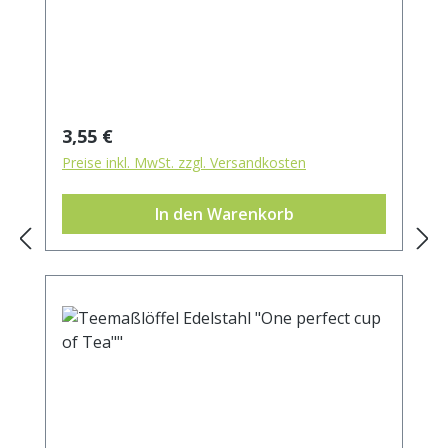
ca. 85 x 20 mm.
Regulärer Preis:
3,55 €
Preise inkl. MwSt. zzgl. Versandkosten
In den Warenkorb