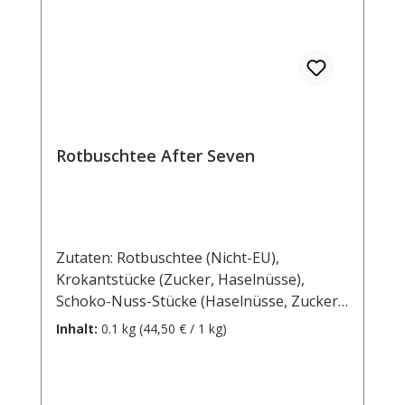
Rotbuschtee After Seven
Zutaten: Rotbuschtee (Nicht-EU),
Krokantstücke (Zucker, Haselnüsse),
Schoko-Nuss-Stücke (Haselnüsse, Zucker,
Kakaomasse, Kakaobutter, Glukosesirup,
Inhalt:
0.1 kg
(44,50 € / 1 kg)
Emulgator Sojalecithine, Aroma), Aroma,
Pfefferminzblätter. Zubereitung: ca. 10g
Tee mit 1 l. kochendem Wasser aufgiessen.