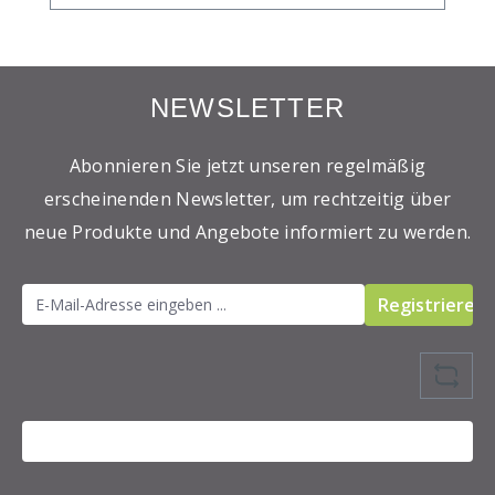
13 kJ / 3 kcal Fett <0,5 g davon: -
gesättigte Fettsäuren <0,1 g
Kohlenhydrate 0,7 g davon: - Zucker 0,7 g
Eiweiß <0,5 g Salz <0,1 g
NEWSLETTER
Abonnieren Sie jetzt unseren regelmäßig
erscheinenden Newsletter, um rechtzeitig über
neue Produkte und Angebote informiert zu werden.
Registrieren