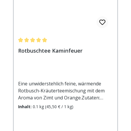
Durchschnittliche Bewertung von 5 von 5 Sternen
Rotbuschtee Kaminfeuer
Eine unwiderstehlich feine, wärmende
Rotbusch-Kräuterteemischung mit dem
Aroma von Zimt und Orange.Zutaten:
Rotbuschtee (Nicht-EU), Weinbeeren,
Inhalt:
0.1 kg
(45,50 € / 1 kg)
Apfelstücke, Aroma, Orangenschalen,
Zimtrinde, Mandelflakes. Allergene:
Mandeln Zubereitung: ca. 10g Tee mit 1 l.