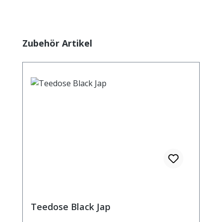
Produktgalerie überspringen
Zubehör Artikel
Teedose Black Jap