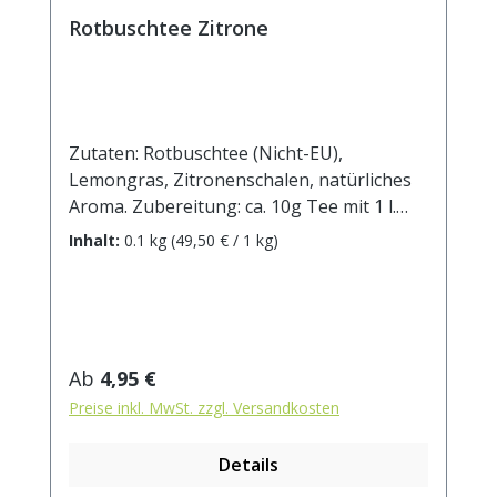
Rotbuschtee Zitrone
Zutaten: Rotbuschtee (Nicht-EU),
Lemongras, Zitronenschalen, natürliches
Aroma. Zubereitung: ca. 10g Tee mit 1 l.
kochendem Wasser aufgiessen. Ziehzeit:
Inhalt:
0.1 kg
(49,50 € / 1 kg)
ca.5 min.
Regulärer Preis:
Ab
4,95 €
Preise inkl. MwSt. zzgl. Versandkosten
Details