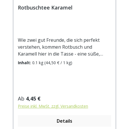
Rotbuschtee Karamel
Wie zwei gut Freunde, die sich perfekt
verstehen, kommen Rotbusch und
Karamell hier in die Tasse - eine süße,
harmonische Beziehung, die einfach
Inhalt:
0.1 kg
(44,50 € / 1 kg)
glücklich macht.Zutaten: Rotbuschtee
(Nicht-EU), Karamelstücke (Zucker,
Kondensmilch, Glukosesirup, Milchpulver),
Aroma. Zubereitung: ca. 10g Tee mit 1 l.
kochendem Wasser aufgiessen. Ziehzeit:
Regulärer Preis:
Ab
4,45 €
ca.5 min. Durchschnittliche Brennwerte je
Preise inkl. MwSt. zzgl. Versandkosten
100 ml Fertiggetränk bei Aufguss von 3g
Tee mit 100 ml kochendem Wasser und
Details
einer Ziehzeit von 5 Minuten Brennwert