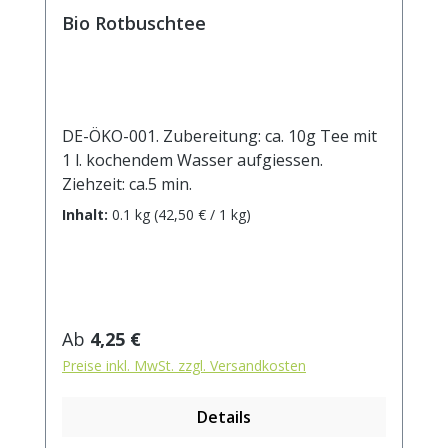
Bio Rotbuschtee
DE-ÖKO-001. Zubereitung: ca. 10g Tee mit
1 l. kochendem Wasser aufgiessen.
Ziehzeit: ca.5 min.
Inhalt:
0.1 kg
(42,50 € / 1 kg)
Regulärer Preis:
Ab
4,25 €
Preise inkl. MwSt. zzgl. Versandkosten
Details