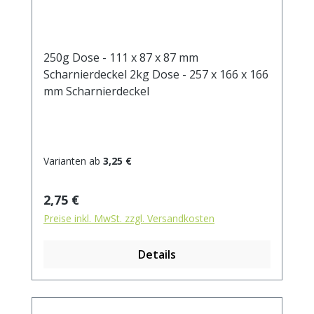
250g Dose - 111 x 87 x 87 mm
Scharnierdeckel 2kg Dose - 257 x 166 x 166
mm Scharnierdeckel
Varianten ab
3,25 €
Regulärer Preis:
2,75 €
Preise inkl. MwSt. zzgl. Versandkosten
Details