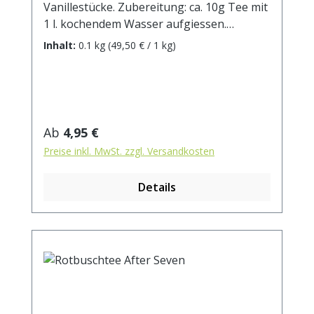
Vanillestücke. Zubereitung: ca. 10g Tee mit
1 l. kochendem Wasser aufgiessen.
Ziehzeit: ca.5 min.
Inhalt:
0.1 kg
(49,50 € / 1 kg)
Regulärer Preis:
Ab
4,95 €
Preise inkl. MwSt. zzgl. Versandkosten
Details