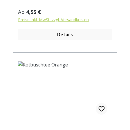
kochendem Wasser aufgiessen. Ziehzeit:
ca.5 min.
Regulärer Preis:
Ab
4,55 €
Preise inkl. MwSt. zzgl. Versandkosten
Details