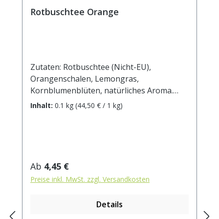
Rotbuschtee Orange
Zutaten: Rotbuschtee (Nicht-EU),
Orangenschalen, Lemongras,
Kornblumenblüten, natürliches Aroma.
Zubereitung: ca. 10g Tee mit 1 l.
Inhalt:
0.1 kg
(44,50 € / 1 kg)
kochendem Wasser aufgiessen. Ziehzeit:
ca.5 min.
Regulärer Preis:
Ab
4,45 €
Preise inkl. MwSt. zzgl. Versandkosten
Details