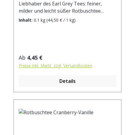
Liebhaber des Earl Grey Tees: feiner,
milder und leicht süßer Rotbuschtee
harmoniert perfekt mit dem frischen,
Inhalt:
0.1 kg
(44,50 € / 1 kg)
charakteristischen Bergamotte-Aroma. Ein
Hauch von Zitronenschalen rundet das
Geschmackserlebnis ab.Zutaten:
Rotbuschtee, Zitronenschalen, natürliches
Bergamotte-Aroma mit anderen
Regulärer Preis:
Ab
4,45 €
natürlichen Aromen Zubereitung: ca. 10g
Preise inkl. MwSt. zzgl. Versandkosten
Tee mit 1 l. kochendem Wasser aufgiessen.
Ziehzeit: ca. 8-10 Min.
Details