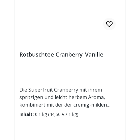
Rotbuschtee Cranberry-Vanille
Die Superfruit Cranberry mit ihrem
spritzigen und leicht herbem Aroma,
kombiniert mit der der cremig-milden
Vanille, trifft auf den milden
Inhalt:
0.1 kg
(44,50 € / 1 kg)
Eigengeschmack des feinen Rotbuschtees
und verzaubert die Genießerherzen mit
ihrem perfekten