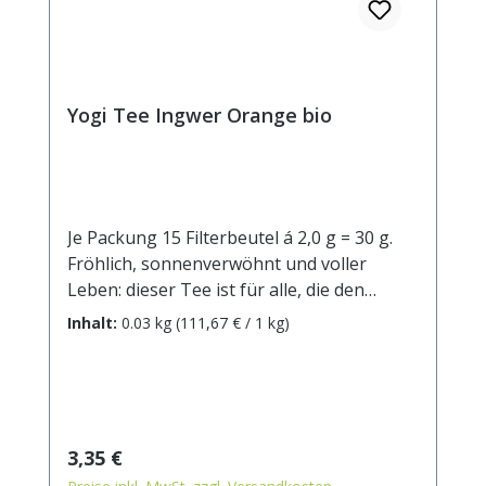
Yogi Tee Ingwer Orange bio
Je Packung 15 Filterbeutel á 2,0 g = 30 g.
Fröhlich, sonnenverwöhnt und voller
Leben: dieser Tee ist für alle, die den
Sommer lieben! Quasi das Gefühl eines
Inhalt:
0.03 kg
(111,67 € / 1 kg)
herrlichen Sommerabends in der Tasse mit
der Orange als wärmende Sonne, dem
Glück der duftenden Vanille und der
Spritzigkeit des leicht scharfen Ingwer.
Zutaten: Ingwer* (44%), Süßholz*,
Regulärer Preis:
3,35 €
Zitronengras*, schwarzer Pfeffer*,