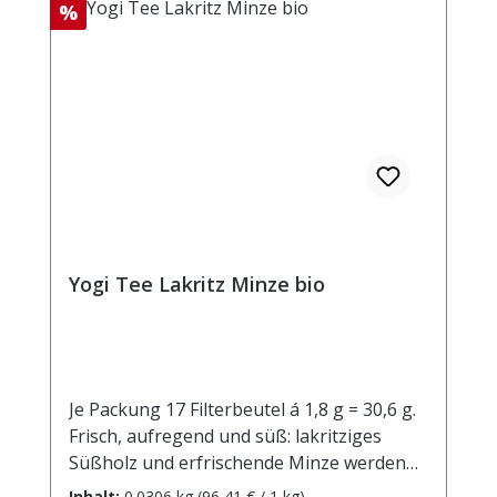
ökologischem Anbau.
Rabatt
%
Yogi Tee Lakritz Minze bio
Je Packung 17 Filterbeutel á 1,8 g = 30,6 g.
Frisch, aufregend und süß: lakritziges
Süßholz und erfrischende Minze werden
kombiniert mit wärmenden Gewürzen wie
Inhalt:
0.0306 kg
(96,41 € / 1 kg)