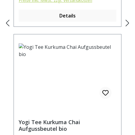
Preise inkl. MwSt. zzgl. Versandkosten
Orangenschalen* (4%), Pfefferminze*,
Vanilleextrakt* (3%), Orangenextrakt. *Aus
Details
kontrolliert biologischem Anbau.
Yogi Tee Kurkuma Chai
Aufgussbeutel bio