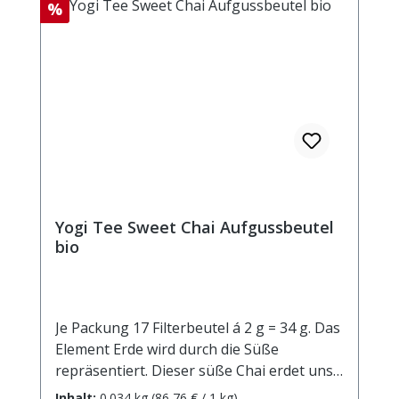
Rabatt
%
Yogi Tee Sweet Chai Aufgussbeutel
bio
Je Packung 17 Filterbeutel á 2 g = 34 g. Das
Element Erde wird durch die Süße
repräsentiert. Dieser süße Chai erdet uns,
wenn wir die Bodenhaftung verlieren und
Inhalt:
0.034 kg
(86,76 € / 1 kg)