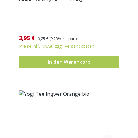
gibt uns ein wohliges Gefühl von
Zuversicht und Zufriedenheit. Zutaten:
Anis*, Fenchel*, Süßholz*, Kardamom*,
schwarzer Pfeffer*, Zimt*, Ingwer*,
Nelken*. Die mit * gekennzeichneten
Verkaufspreis:
Regulärer Preis:
2,95 €
3,25 €
(9.23% gespart)
Zutaten stammen aus kontrolliert
Preise inkl. MwSt. zzgl. Versandkosten
ökologischem Anbau.
In den Warenkorb