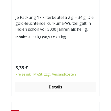
Je Packung 17 Filterbeutel á 2 g = 34 g. Die
gold-leuchtende Kurkuma-Wurzel galt in
Indien schon vor 5000 Jahren als heilig.
Kombiniert wird sie hier mit süßem Zimt
Inhalt:
0.034 kg
(98,53 € / 1 kg)
und würzigem Cardamom für exotische
Wärme und höchsten Genuss. Gerne auch
als Für die Goldene Milch zubereiten: Den
Teebeutel einfach in Milch aufkochen (100
°C), anschließend für einen sicheren
Regulärer Preis:
3,35 €
Verzehr mindestens 5 Minuten ziehen
Preise inkl. MwSt. zzgl. Versandkosten
lassen. Dann genießen! Zutaten: Gelbwurz
(Kurkuma)*, Zimt*, Süßholz*, Ingwer*,
Details
Kardamom*, schwarzer Pfeffer*, Apfel*,
Fenchel*, Muskatblüte*, Kakaoschalen*,
Nelken*. Die mit * gekennzeichneten
Zutaten stammen aus kontrolliert