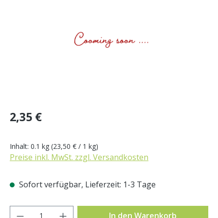
Regulärer Preis:
2,35 €
Inhalt:
0.1 kg
(23,50 € / 1 kg)
Preise inkl. MwSt. zzgl. Versandkosten
Sofort verfügbar, Lieferzeit: 1-3 Tage
Produkt Anzahl: Gib den gewünschten Wer
In den Warenkorb