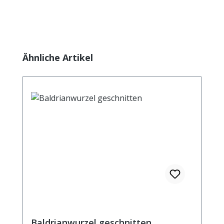
Produktgalerie überspringen
Ähnliche Artikel
Baldrianwurzel geschnitten