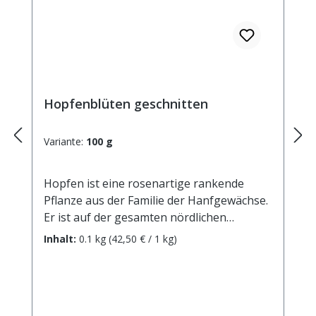
Citronenmelisse, Darmgichtkraut,
Englische Brennessel, Gartenmelisse,
Hasenohr, Herzbrot, Herzkraut, Herztrost,
Honigblum, Immenchrut, Ivenblatt,
Limonikraut, Mutterkraut, Mutterwurz,
Nervenkräutel, Pfaffenkraut, Riechnessel,
Hopfenblüten geschnitten
Salatkräutle, Spanischer Salbei,
Wanzenkraut, Zahnwehkraut,
Variante:
100 g
Zitronenkraut, Zitronella, Zitronen-
Melisse.
Hopfen ist eine rosenartige rankende
Pflanze aus der Familie der Hanfgewächse.
Er ist auf der gesamten nördlichen
Erdhalbkugel anzutreffen und bevorzugt
Inhalt:
0.1 kg
(42,50 € / 1 kg)
stickstoffreiche Böden. Seine Dolden sind
wichtige Zutaten für die Bierbrauerei, ihre
Bitterstoffe verleihen Aroma und tragen
zur Konservierung bei. Auch manchen