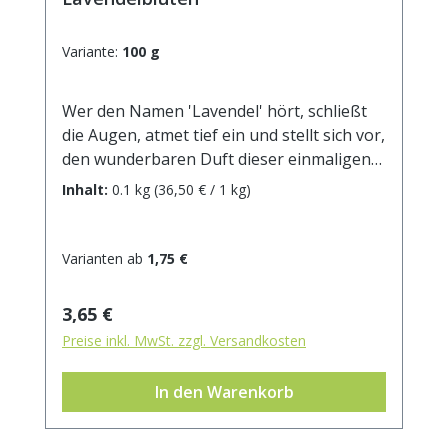
Variante:
100 g
Wer den Namen 'Lavendel' hört, schließt
die Augen, atmet tief ein und stellt sich vor,
den wunderbaren Duft dieser einmaligen
und bis zu einem Meter hoch wachsenden
Inhalt:
0.1 kg
(36,50 € / 1 kg)
Kräuterpflanze zu schnuppern. Auch ihre
prächtige Farbe bietet eine Assoziation des
Wohlempfindens. Ob getrocknet, oder als
Varianten ab
1,75 €
ätherisches Öl, sinnlich empfunden ist
Lavendel ein 'Alleskönner'. Der Echte
Regulärer Preis:
3,65 €
Lavendel entstammt der Familie der
Preise inkl. MwSt. zzgl. Versandkosten
Lippenblütler. Er ist in der Region rund
ums Mittelmeer Zuhause. Violette
In den Warenkorb
Lavendelfelder bieten in der Toskana und
in Griechenland einen unvergleichlichen
Anblick. Aber Lavendel ist mehr, als nur das