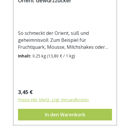
Orient Gewürzzucker
So schmeckt der Orient, süß und
geheimnisvoll. Zum Beispiel für
Fruchtquark, Mousse, Milchshakes oder
Milchreis. Zutaten: Rohrohrzucker, Zimt,
Inhalt:
0.25 kg
(13,80 € / 1 kg)
gemahlene Vanille, Kardamom, Ingwer,
Nelken, Muskat. Durchschnittliche
Brennwerte je 100 g Brennwert 1604 kJ /
383 kcal Fett 0 g davon: - gesättigte
Fettsäuren 0 g Kohlenhydrate 97 g davon:
Regulärer Preis:
3,45 €
- Zucker 96 g Ballaststoffe 0 g Eiweiß 0 g
Preise inkl. MwSt. zzgl. Versandkosten
Salz 0 g
In den Warenkorb