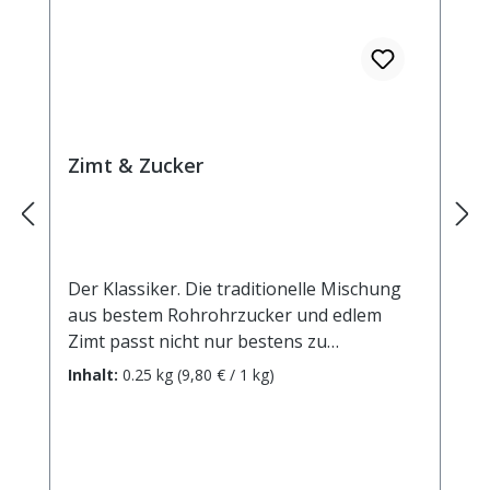
ätherischen Öle wird in der ayurvedischen
Lehre verdauungsfördernde Wirkung
zugeschrieben. Außerdem ist er durch
seinen Gehalt an Eisen, Kalium,
Magnesium und Kalzium eine gute
Nährstoffquelle.
Zimt & Zucker
Der Klassiker. Die traditionelle Mischung
aus bestem Rohrohrzucker und edlem
Zimt passt nicht nur bestens zu
Mehlspeisen aller Art. Ihrer Phantasie sind
Inhalt:
0.25 kg
(9,80 € / 1 kg)
keine Grenzen gesetzt. Zutaten:
Rohrohrzucker, Zimt. Durchschnittliche
Brennwerte je 100 g Brennwert 1604 kJ /
383 kcal Fett 0 g davon: - gesättigte