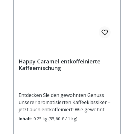
Aroma.
Happy Caramel entkoffeinierte
Kaffeemischung
Entdecken Sie den gewohnten Genuss
unserer aromatisierten Kaffeeklassiker –
jetzt auch entkoffeiniert! Wie gewohnt
finden nur hochwertige Arabica-Bohnen
Inhalt:
0.25 kg
(35,60 € / 1 kg)
den Weg in unsere aromatisierten Kaffees.
Sorgfältig entkoffeiniert im Swiss-Water-