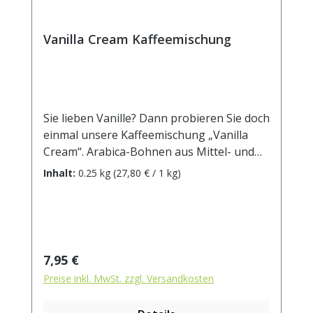
Vanilla Cream Kaffeemischung
Sie lieben Vanille? Dann probieren Sie doch
einmal unsere Kaffeemischung „Vanilla
Cream“. Arabica-Bohnen aus Mittel- und
Südamerika geernteten Arabica-Bohnen
Inhalt:
0.25 kg
(27,80 € / 1 kg)
verschmelzen mit feinstem Vanille-Aroma
zu einem eleganten Genuss..Zutaten:
Röstkaffee (100% Arabica), Aroma.
Regulärer Preis:
7,95 €
Preise inkl. MwSt. zzgl. Versandkosten