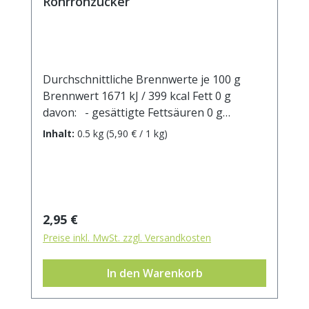
Rohrrohzucker
Durchschnittliche Brennwerte je 100 g
Brennwert 1671 kJ / 399 kcal Fett 0 g
davon: - gesättigte Fettsäuren 0 g
Kohlenhydrate 99,8 g davon: - Zucker 99,8
Inhalt:
0.5 kg
(5,90 € / 1 kg)
g Ballaststoffe 0 g Eiweiß 0 g Salz 0 g
Regulärer Preis:
2,95 €
Preise inkl. MwSt. zzgl. Versandkosten
In den Warenkorb