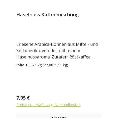
Haselnuss Kaffeemischung
Erlesene Arabica-Bohnen aus Mittel- und
Südamerika, veredelt mit feinem
Haselnussaroma. Zutaten: Röstkaffee
(100% Arabica), Aroma.
Inhalt:
0.25 kg
(27,80 € / 1 kg)
Regulärer Preis:
7,95 €
Preise inkl. MwSt. zzgl. Versandkosten