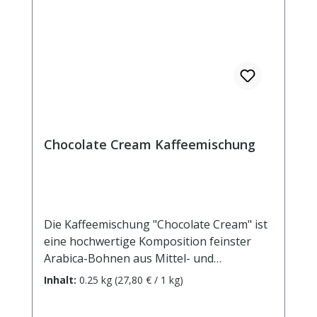
Chocolate Cream Kaffeemischung
Die Kaffeemischung "Chocolate Cream" ist
eine hochwertige Komposition feinster
Arabica-Bohnen aus Mittel- und
Südamerika. In Verbindung mit dem
Inhalt:
0.25 kg
(27,80 € / 1 kg)
ausdrucksstarken Schokoladenaroma
entsteht ein rassig intensives