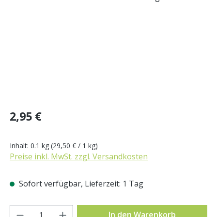
Regulärer Preis:
2,95 €
Inhalt:
0.1 kg
(29,50 € / 1 kg)
Preise inkl. MwSt. zzgl. Versandkosten
Sofort verfügbar, Lieferzeit: 1 Tag
Produkt Anzahl: Gib den gewünschten Wer
In den Warenkorb