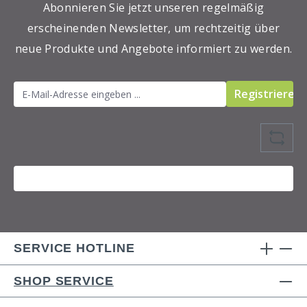
Traubenkernöl Walnussöl Zitrone auf
Abonnieren Sie jetzt unseren regelmäßig
Olivenöl Detaillierte Infos zu den einzelnen
erscheinenden Newsletter, um rechtzeitig über
Artikeln erhalten Sie durch einen Klick auf
neue Produkte und Angebote informiert zu werden.
den jeweiligen Link.
Registrieren
SERVICE HOTLINE
SHOP SERVICE