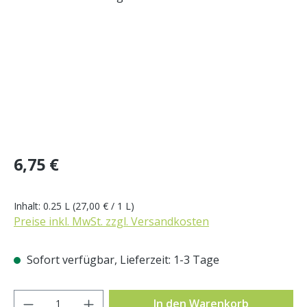
Regulärer Preis:
6,75 €
Inhalt:
0.25 L
(27,00 € / 1 L)
Preise inkl. MwSt. zzgl. Versandkosten
Sofort verfügbar, Lieferzeit: 1-3 Tage
Produkt Anzahl: Gib den gewünschten Wer
In den Warenkorb