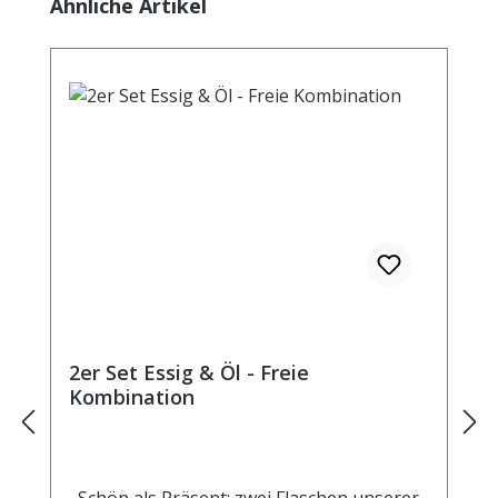
Produktgalerie überspringen
Ähnliche Artikel
2er Set Essig & Öl - Freie
Kombination
Schön als Präsent: zwei Flaschen unserer