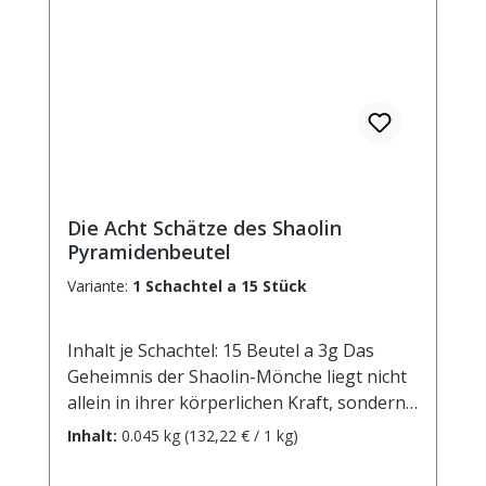
Die Acht Schätze des Shaolin
Pyramidenbeutel
Variante:
1 Schachtel a 15 Stück
Inhalt je Schachtel: 15 Beutel a 3g Das
Geheimnis der Shaolin-Mönche liegt nicht
allein in ihrer körperlichen Kraft, sondern
vielmehr in ihrer mentalen Stärke. Sie
Inhalt:
0.045 kg
(132,22 € / 1 kg)
konzentrieren sich auf das Wesentliche
und leben gelassen, furchtlos und mit