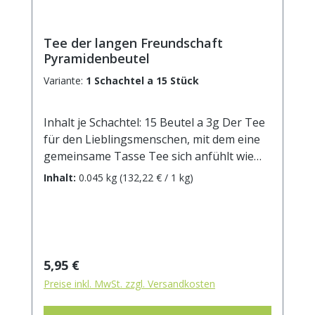
Tee der langen Freundschaft
Pyramidenbeutel
Variante:
1 Schachtel a 15 Stück
Inhalt je Schachtel: 15 Beutel a 3g Der Tee
für den Lieblingsmenschen, mit dem eine
gemeinsame Tasse Tee sich anfühlt wie
ein Kurzurlaub.Mit Johannisbeer-Erdbeer-
Inhalt:
0.045 kg
(132,22 € / 1 kg)
Geschmack Zutaten: Weißer Tee Mao
Feng, kandierte Ananasstücke (Ananas,
Zucker), kandierte Papayastücke (Papaya,
Zucker), kandierte Mangostücke (Mango,
Zucker), Aroma, rote Johannisbeeren(2%),
Regulärer Preis:
5,95 €
Rosenblütenblätter, Erdbeerstücke(1%),
Preise inkl. MwSt. zzgl. Versandkosten
Malvenblüten, Katzenpfötchenblüten.