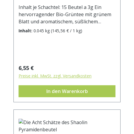
Inhalt je Schachtel: 15 Beutel a 3g Ein
hervorragender Bio-Grüntee mit grünem
Blatt und aromatischem, süßlichem
Geschmack. Der ideale Tee für den
Inhalt:
0.045 kg
(145,56 € / 1 kg)
Grüntee-Einsteiger. DE-ÖKO-005
Regulärer Preis:
6,55 €
Preise inkl. MwSt. zzgl. Versandkosten
In den Warenkorb