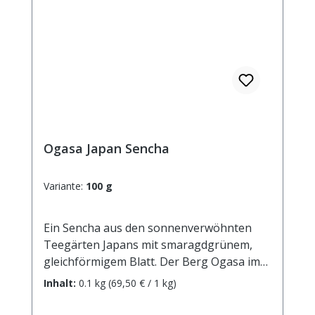
Ogasa Japan Sencha
Variante:
100 g
Ein Sencha aus den sonnenverwöhnten
Teegärten Japans mit smaragdgrünem,
gleichförmigem Blatt. Der Berg Ogasa im
Distrikt Chuen, gleich neben der
Inhalt:
0.1 kg
(69,50 € / 1 kg)
Makinohara-Ebene gelegen, ist das
Hauptanbaugebiet für diesen Tee. Der