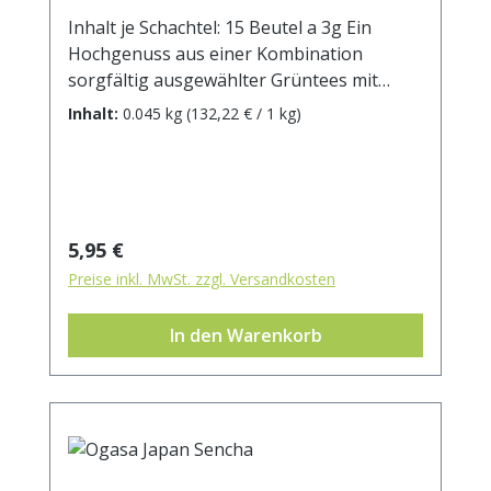
Inhalt je Schachtel: 15 Beutel a 3g Ein
Hochgenuss aus einer Kombination
sorgfältig ausgewählter Grüntees mit
köstlichen Früchten und Kräutern - mit
Inhalt:
0.045 kg
(132,22 € / 1 kg)
Marille-Jasmin-Geschmack Zutaten:
Grüntee China -Sencha, -Ming Mee,
Weißer Tee, Grüntee Gunpowder, Grüntee
China Wu Lu, Aroma, rote und schwarze
Johannisbeeren, Kornblumenblüten,
Regulärer Preis:
5,95 €
Aprikosenstücke(Aprikose, Reismehl)(1%),
Preise inkl. MwSt. zzgl. Versandkosten
Ginsengwurzel.
In den Warenkorb