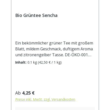
Bio Grüntee Sencha
Ein bekömmlicher grüner Tee mit großem
Blatt, mildem Geschmack, duftigem Aroma
und zitronengelber Tasse. DE-ÖKO-001.
Zubereitung: ca. 12g Tee mit 1 l. Wasser
Inhalt:
0.1 kg
(42,50 € / 1 kg)
auf 90° abgekühlt, aufgiessen. Ziehzeit: ca.
3 min.
Regulärer Preis:
Ab
4,25 €
Preise inkl. MwSt. zzgl. Versandkosten