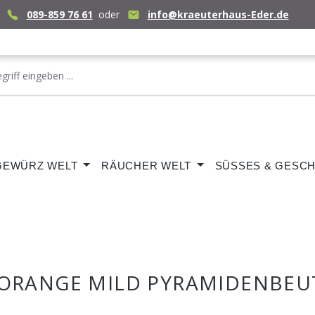
089-859 76 61
oder
info@kraeuterhaus-Eder.de
GEWÜRZ WELT
RÄUCHER WELT
SÜSSES & GESCH
 ORANGE MILD PYRAMIDENBEU