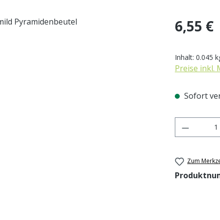
Regulärer Pr
6,55 €
Inhalt:
0.045 
Preise inkl.
Sofort ver
Produkt 
Zum Merkze
Produktnu