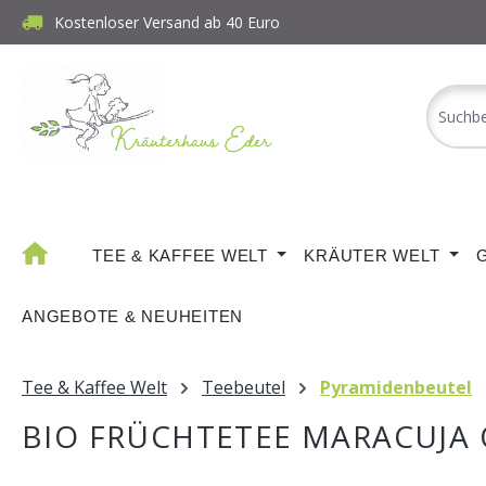
Kostenloser Versand ab 40 Euro
m Hauptinhalt springen
Zur Suche springen
Zur Hauptnavigation springen
TEE & KAFFEE WELT
KRÄUTER WELT
ANGEBOTE & NEUHEITEN
Tee & Kaffee Welt
Teebeutel
Pyramidenbeutel
BIO FRÜCHTETEE MARACUJA