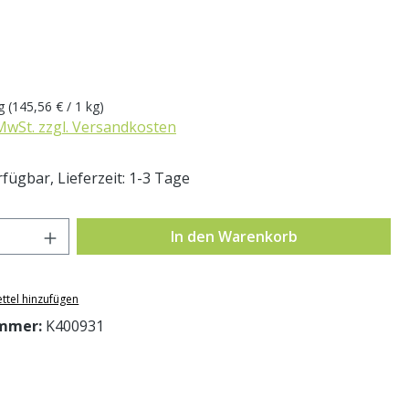
eis:
kg
(145,56 € / 1 kg)
 MwSt. zzgl. Versandkosten
fügbar, Lieferzeit: 1-3 Tage
Anzahl: Gib den gewünschten Wert ein o
In den Warenkorb
ttel hinzufügen
mmer:
K400931