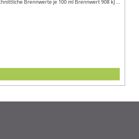
ennwerte je 100 ml Brennwert 908 kJ /
216,83 kcal Fett <0,5g davon: - gesättigte Fettsäuren <0,1 g Kohlenhydrate 49 g davon: - Zucker 38 g Ballaststoffe <0,1 g Eiweiß <0,5 g Salz <0,01 g