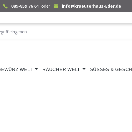
089-859 76 61
oder
info@kraeuterhaus-Eder.de
GEWÜRZ WELT
RÄUCHER WELT
SÜSSES & GESCH