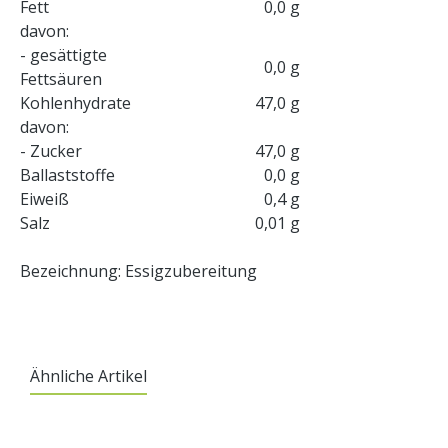
Fett
0,0 g
davon:
- gesättigte
0,0 g
Fettsäuren
Kohlenhydrate
47,0 g
davon:
- Zucker
47,0 g
Ballaststoffe
0,0 g
Eiweiß
0,4 g
Salz
0,01 g
Bezeichnung: Essigzubereitung
Ähnliche Artikel
Produktgalerie überspringen