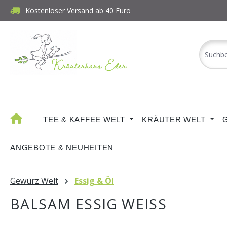
Kostenloser Versand ab 40 Euro
m Hauptinhalt springen
Zur Suche springen
Zur Hauptnavigation springen
TEE & KAFFEE WELT
KRÄUTER WELT
ANGEBOTE & NEUHEITEN
Gewürz Welt
Essig & Öl
BALSAM ESSIG WEISS