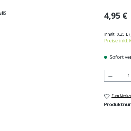
Regulärer Pr
4,95 €
Inhalt:
0.25 L
(
Preise inkl.
Sofort ver
Produkt 
Zum Merkze
Produktnu