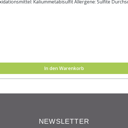
smittel: Kaliummetabisulfit Allergene: Sulfite Durchschnittliche Br
In den Warenkorb
NEWSLETTER