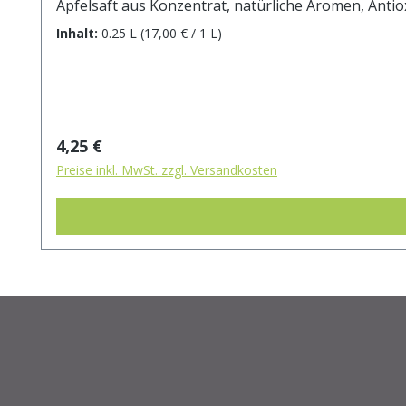
Apfelsaft aus Konzentrat, natürliche Aromen, Antioxidation
Inhalt:
0.25 L
(17,00 € / 1 L)
Regulärer Preis:
4,25 €
Preise inkl. MwSt. zzgl. Versandkosten