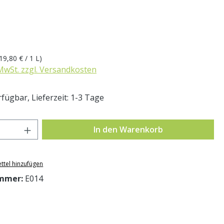
eis:
19,80 € / 1 L)
 MwSt. zzgl. Versandkosten
fügbar, Lieferzeit: 1-3 Tage
Anzahl: Gib den gewünschten Wert ein o
In den Warenkorb
ttel hinzufügen
mmer:
E014