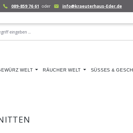
089-859 76 61
oder
info@kraeuterhaus-Eder.de
GEWÜRZ WELT
RÄUCHER WELT
SÜSSES & GESCH
NITTEN