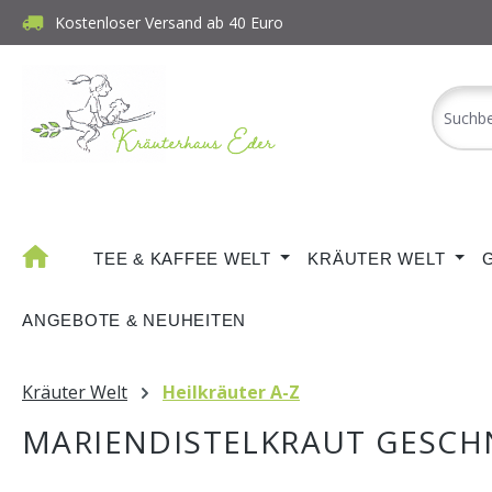
Kostenloser Versand ab 40 Euro
m Hauptinhalt springen
Zur Suche springen
Zur Hauptnavigation springen
TEE & KAFFEE WELT
KRÄUTER WELT
ANGEBOTE & NEUHEITEN
Kräuter Welt
Heilkräuter A-Z
MARIENDISTELKRAUT GESCH