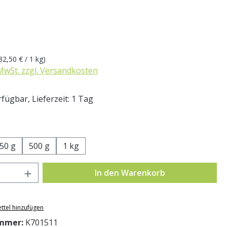
eis:
32,50 € / 1 kg)
 MwSt. zzgl. Versandkosten
fügbar, Lieferzeit: 1 Tag
swählen
50 g
500 g
1 kg
Anzahl: Gib den gewünschten Wert ein o
In den Warenkorb
ttel hinzufügen
mmer:
K701511