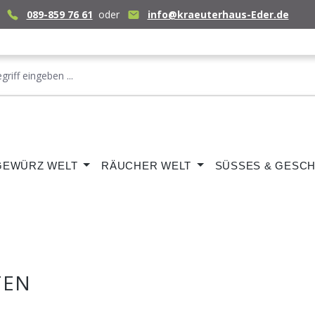
089-859 76 61
oder
info@kraeuterhaus-Eder.de
GEWÜRZ WELT
RÄUCHER WELT
SÜSSES & GESCH
TEN