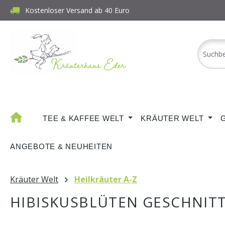
Kostenloser Versand ab 40 Euro
m Hauptinhalt springen
Zur Suche springen
Zur Hauptnavigation springen
TEE & KAFFEE WELT
KRÄUTER WELT
ANGEBOTE & NEUHEITEN
Kräuter Welt
Heilkräuter A-Z
HIBISKUSBLÜTEN GESCHNIT