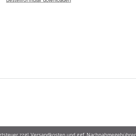
Bestellformular downloaden
rtsteuer zzgl.
Versandkosten
und ggf. Nachnahmegebühren,