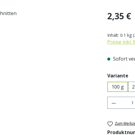
Regulärer Pr
2,35 €
Inhalt:
0.1 kg
(
Preise inkl.
Sofort ver
au
Variante
100 g
2
Produkt 
Zum Merkze
Produktnu