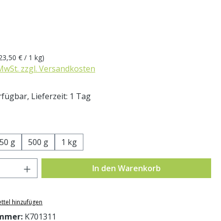
eis:
23,50 € / 1 kg)
 MwSt. zzgl. Versandkosten
fügbar, Lieferzeit: 1 Tag
swählen
50 g
500 g
1 kg
Anzahl: Gib den gewünschten Wert ein o
In den Warenkorb
ttel hinzufügen
mmer:
K701311