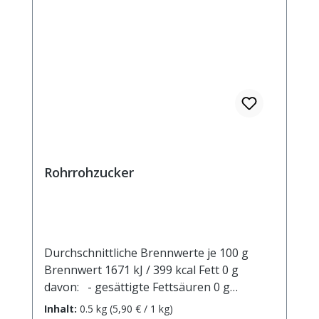
Rohrrohzucker
Durchschnittliche Brennwerte je 100 g
Brennwert 1671 kJ / 399 kcal Fett 0 g
davon: - gesättigte Fettsäuren 0 g
Kohlenhydrate 99,8 g davon: - Zucker 99,8
Inhalt:
0.5 kg
(5,90 € / 1 kg)