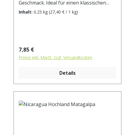
Geschmack. Ideal für einen klassischen
Milchkaffee und vor allem für
Inhalt:
0.25 kg
(27,40 € / 1 kg)
Kaffeeautomaten aller Art geeignet.
Regulärer Preis:
7,85 €
Preise inkl. MwSt. zzgl. Versandkosten
Details