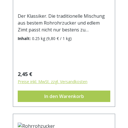
Der Klassiker. Die traditionelle Mischung
aus bestem Rohrohrzucker und edlem
Zimt passt nicht nur bestens zu
Mehlspeisen aller Art. Ihrer Phantasie sind
Inhalt:
0.25 kg
(9,80 € / 1 kg)
keine Grenzen gesetzt. Zutaten:
Rohrohrzucker, Zimt. Durchschnittliche
Brennwerte je 100 g Brennwert 1604 kJ /
383 kcal Fett 0 g davon: - gesättigte
Fettsäuren 0 g Kohlenhydrate 97 g davon:
Regulärer Preis:
2,45 €
- Zucker 96 g Ballaststoffe 0 g Eiweiß 0 g
Preise inkl. MwSt. zzgl. Versandkosten
Salz 0 g
In den Warenkorb