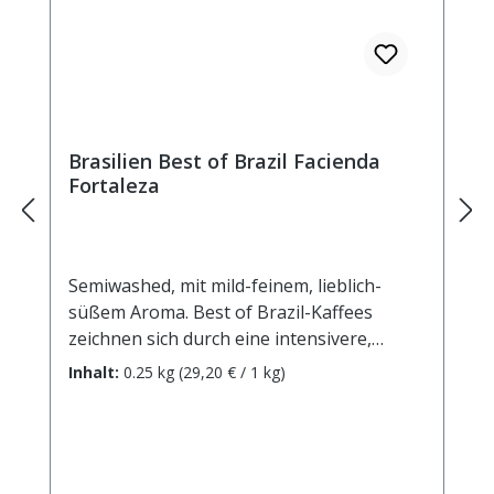
Brasilien Best of Brazil Facienda
Fortaleza
Semiwashed, mit mild-feinem, lieblich-
süßem Aroma. Best of Brazil-Kaffees
zeichnen sich durch eine intensivere,
würzigere Tasse im Vergleich mit
Inhalt:
0.25 kg
(29,20 € / 1 kg)
"normalen" Brazil-Kaffees aus, ohne die
Milde und Bekömmlichkeit dieser Kaffees
zu verlieren.