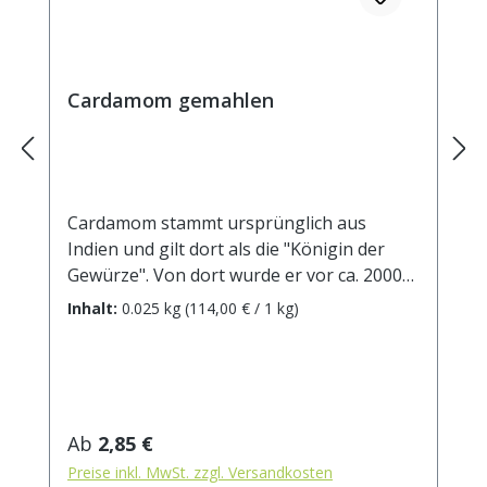
Cardamom gemahlen
Cardamom stammt ursprünglich aus
Indien und gilt dort als die "Königin der
Gewürze". Von dort wurde er vor ca. 2000
Jahren nach Europa gebracht. Noch heute
Inhalt:
0.025 kg
(114,00 € / 1 kg)
werden die Kapseln von Hand gepflückt,
was nur in einem sehr kurzen Zeitraum
möglich ist. Dadurch gehört Kardamom zu
einem der teuersten Gewürze der Welt.
Traditionell verbinden wir das Aroma von
Regulärer Preis:
Ab
2,85 €
Cardamom mit der Weihnachtsbäckerei.
Preise inkl. MwSt. zzgl. Versandkosten
Aber generell passt er sehr gut zu