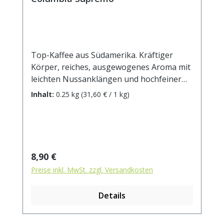
Top-Kaffee aus Südamerika. Kräftiger
Körper, reiches, ausgewogenes Aroma mit
leichten Nussanklängen und hochfeiner
Tasse. Zählt zu den besten Kaffees aus
Inhalt:
0.25 kg
(31,60 € / 1 kg)
Kolumbien!
Regulärer Preis:
8,90 €
Preise inkl. MwSt. zzgl. Versandkosten
Details