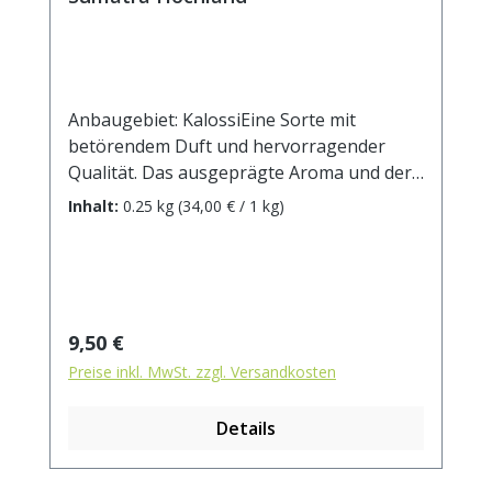
Anbaugebiet: KalossiEine Sorte mit
betörendem Duft und hervorragender
Qualität. Das ausgeprägte Aroma und der
feinherbe Charakter machen diesen Kaffee
Inhalt:
0.25 kg
(34,00 € / 1 kg)
zu etwas Besonderem. Sumatra-Kaffees
bekommt man in Deutschland selten pur,
meistens nur in Mischungen. Aber für
richtig Unverfälschtes sind wir ja da.
Regulärer Preis:
9,50 €
Preise inkl. MwSt. zzgl. Versandkosten
Details