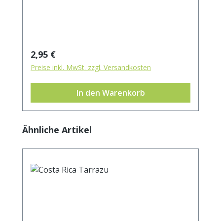
g Ballaststoffe 0 g Eiweiß 0 g Salz 0 g
Regulärer Preis:
2,95 €
Preise inkl. MwSt. zzgl. Versandkosten
In den Warenkorb
Produktgalerie überspringen
Ähnliche Artikel