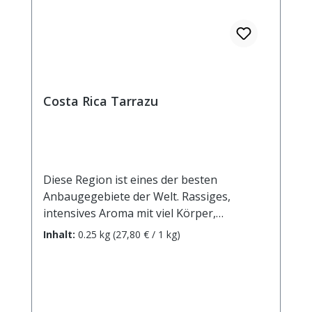
Costa Rica Tarrazu
Diese Region ist eines der besten
Anbaugegebiete der Welt. Rassiges,
intensives Aroma mit viel Körper,
Harmonie und feiner, ausgeprägter, aber
Inhalt:
0.25 kg
(27,80 € / 1 kg)
nicht dominanter Säure.