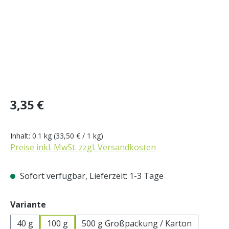
Regulärer Preis:
3,35 €
Inhalt:
0.1 kg
(33,50 € / 1 kg)
Preise inkl. MwSt. zzgl. Versandkosten
Sofort verfügbar, Lieferzeit: 1-3 Tage
auswählen
Variante
40 g
100 g
500 g Großpackung / Karton