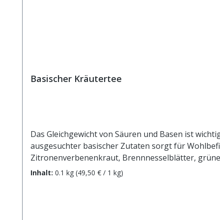
Basischer Kräutertee
Das Gleichgewicht von Säuren und Basen ist wichtig
ausgesuchter basischer Zutaten sorgt für Wohlbefinden und einen unbekümme
Zitronenverbenenkraut, Brennnesselblätter, grüner Tee China Sencha, Anis, Fenchel, Kümmel, Rote Beetestücke, Spinatflocken, Schlehdornblü
ca. 15g Tee mit 1 l. kochendem Wasser aufgiessen. Z
Inhalt:
0.1 kg
(49,50 € / 1 kg)