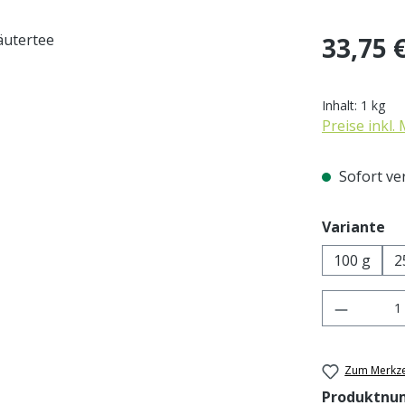
Regulärer Pr
33,75 
Inhalt:
1 kg
Preise inkl.
Sofort ver
au
Variante
100 g
2
Produkt 
Zum Merkze
Produktnu