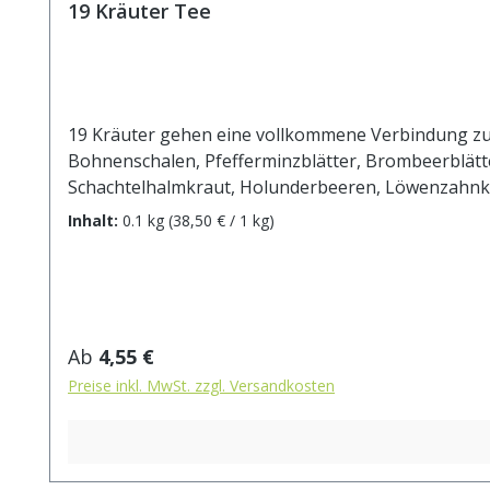
19 Kräuter Tee
19 Kräuter gehen eine vollkommene Verbindung zu e
Bohnenschalen, Pfefferminzblätter, Brombeerblätt
Schachtelhalmkraut, Holunderbeeren, Löwenzahnkra
Wasser aufgiessen. Ziehzeit: max.10 min.
Inhalt:
0.1 kg
(38,50 € / 1 kg)
Regulärer Preis:
Ab
4,55 €
Preise inkl. MwSt. zzgl. Versandkosten