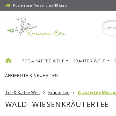
Kostenloser Versand ab 40 Euro
m Hauptinhalt springen
Zur Suche springen
Zur Hauptnavigation springen
TEE & KAFFEE WELT
KRÄUTER WELT
ANGEBOTE & NEUHEITEN
Tee & Kaffee Welt
Kräutertee
Kräutertee Misch
WALD- WIESENKRÄUTERTEE