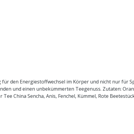
 für den Energiestoffwechsel im Körper und nicht nur für Sp
rten Teegenuss. Zutaten: Orangenschalen, Rooibos, Karottenstücke,
ten Zubereitung:
iehzeit: max.10 min.