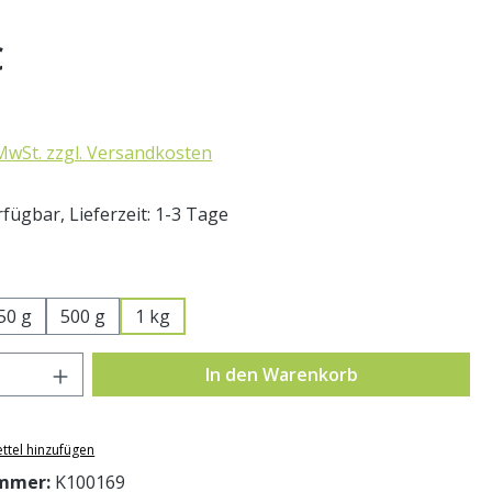
eis:
€
 MwSt. zzgl. Versandkosten
fügbar, Lieferzeit: 1-3 Tage
swählen
50 g
500 g
1 kg
Anzahl: Gib den gewünschten Wert ein o
In den Warenkorb
ttel hinzufügen
mmer:
K100169