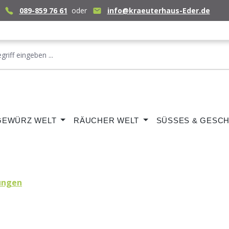
089-859 76 61
oder
info@kraeuterhaus-Eder.de
GEWÜRZ WELT
RÄUCHER WELT
SÜSSES & GESCH
ungen