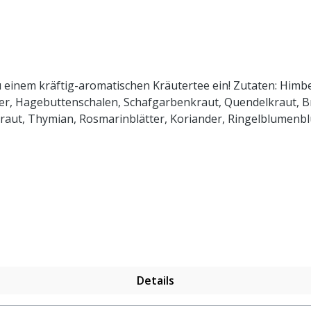
inem kräftig-aromatischen Kräutertee ein! Zutaten: Himbeer
er, Hagebuttenschalen, Schafgarbenkraut, Quendelkraut, Br
ut, Thymian, Rosmarinblätter, Koriander, Ringelblumenblüt
Details