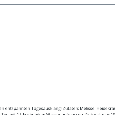
einen entspannten Tagesausklang! Zutaten: Melisse, Heidekra
 Tee mit 1 l. kochendem Wasser aufgiessen. Ziehzeit: max.10