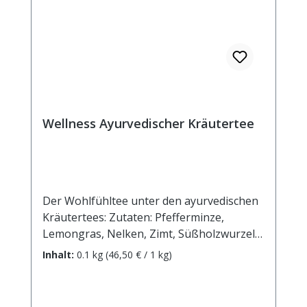
Wellness Ayurvedischer Kräutertee
Der Wohlfühltee unter den ayurvedischen
Kräutertees: Zutaten: Pfefferminze,
Lemongras, Nelken, Zimt, Süßholzwurzel,
Ingwer, Cardamom, Kalmuswurzel,
Inhalt:
0.1 kg
(46,50 € / 1 kg)
Hagebuttenschalen, Fenchel, Pfeffer
schwarz "enthält Süßholzwurzel - bei
hohem Blutdruck sollte ein übermäßiger