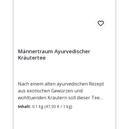
Männertraum Ayurvedischer
Kräutertee
Nach einem alten ayurvedischen Rezept
aus exotischen Gewürzen und
wohltuenden Kräutern soll dieser Tee
gerade bei Männern das indiviuelle
Inhalt:
0.1 kg
(47,50 € / 1 kg)
Gleichgewicht herstellen. Zutaten:
Apfelstücke, Rooibos, Ingwerstücke(10%),
Bohnenschalen, Zimtrinde, Mistelkraut,