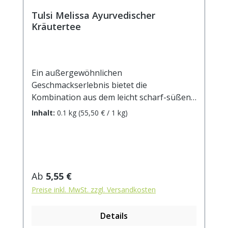
Tulsi Melissa Ayurvedischer
Kräutertee
Ein außergewöhnlichen
Geschmackserlebnis bietet die
Kombination aus dem leicht scharf-süßen
Tulsikraut und der intensiv zitronigen
Inhalt:
0.1 kg
(55,50 € / 1 kg)
Melisse!Zutaten: Tulsikraut, Apfelstücke,
Zimtrinde, Verbenenkraut, Honigbuschtee,
Lemongras, Melissenblätter, Aroma,
Ringelblumenblüten. Zubereitung: ca. 15g
Tee mit 1 l. kochendem Wasser aufgiessen.
Regulärer Preis:
Ab
5,55 €
Ziehzeit: max.10 min.
Preise inkl. MwSt. zzgl. Versandkosten
Details