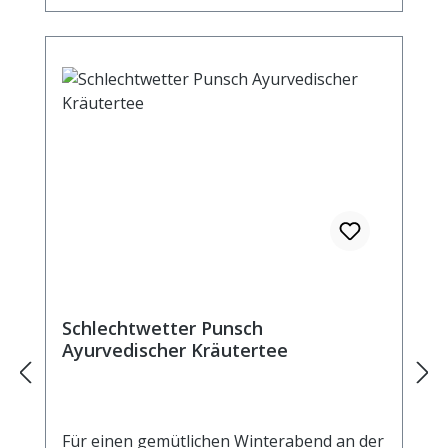
(10%), Himbeerblätter, Zimtrinde, Fenchel,
Ingwerstücke, Nelken, Zitronenschalen
(2,5%), Cardamom, natürliches Aroma.
Zubereitung: ca. 15g Tee mit 1 Liter
kochendem Wasser aufgiessen. Ziehzeit:
ca. 5 min.
Schlechtwetter Punsch
Ayurvedischer Kräutertee
Für einen gemütlichen Winterabend an der