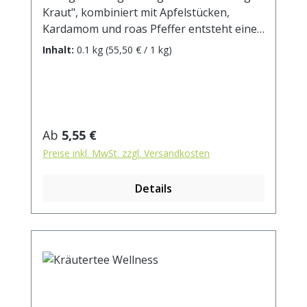
Kraut", kombiniert mit Apfelstücken,
Kardamom und roas Pfeffer entsteht eine
perfekte Kombination - nicht zufällig einer
Inhalt:
0.1 kg
(55,50 € / 1 kg)
unserer beliebtesten ayurvedischen
Kräutertees. Zutaten: Tulsikraut,
Apfelstücke, Grüner Rotbuschtee,
Ingwerstücke, rosa Pfeffer, Cardamom,
Zimtrinde, Orangenschalen, natürliches
Regulärer Preis:
Ab
5,55 €
Aroma. Zubereitung: ca. 15g Tee mit 1 l.
Preise inkl. MwSt. zzgl. Versandkosten
kochendem Wasser aufgiessen. Ziehzeit:
max.10 min.
Details