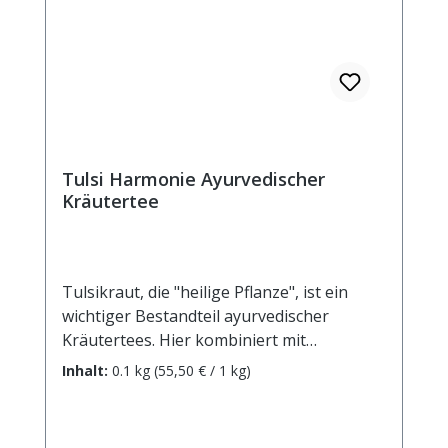
davon: - Zucker 0,5 g Eiweiß <0,5 g Salz
<0,1 g
Tulsi Harmonie Ayurvedischer
Kräutertee
Tulsikraut, die "heilige Pflanze", ist ein
wichtiger Bestandteil ayurvedischer
Kräutertees. Hier kombiniert mit
heimischen Kräutern und einer feinen
Inhalt:
0.1 kg
(55,50 € / 1 kg)
Pfirsichnote ergibt sich ein Teegnuss
voller Harmonie.Zutaten: Tulsikraut (38%),
grüner Rooibos, Ingwerstücke, Zimtrinde,