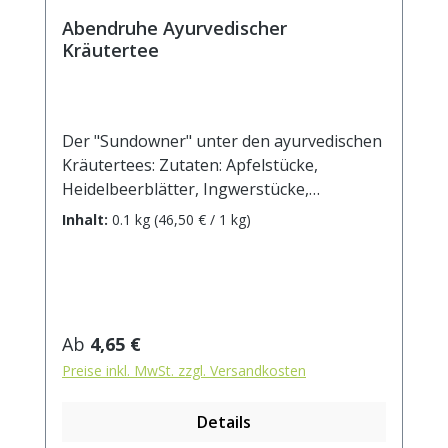
Abendruhe Ayurvedischer
Kräutertee
Der "Sundowner" unter den ayurvedischen
Kräutertees: Zutaten: Apfelstücke,
Heidelbeerblätter, Ingwerstücke,
Orangenschalen, Zimtrinde,
Inhalt:
0.1 kg
(46,50 € / 1 kg)
Weißdornblätter, Johanniskraut,
Kamillenblüten, Mandarinenscheiben,
Orangenblüten, Passionsblumenkraut,
Baldrianwurzel, natürliches Aroma,
Cardamom. Zubereitung: ca. 15g Tee mit 1
Regulärer Preis:
Ab
4,65 €
l. kochendem Wasser aufgiessen. Ziehzeit:
Preise inkl. MwSt. zzgl. Versandkosten
max.10 min.
Details