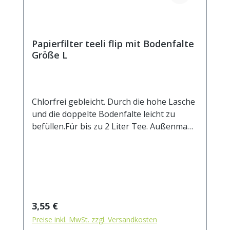
Papierfilter teeli flip mit Bodenfalte
Größe L
Chlorfrei gebleicht. Durch die hohe Lasche
und die doppelte Bodenfalte leicht zu
befüllen.Für bis zu 2 Liter Tee. Außenmaß
ca. 85 x 20 mm.
Regulärer Preis:
3,55 €
Preise inkl. MwSt. zzgl. Versandkosten