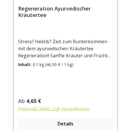
Regeneration Ayurvedischer
Kräutertee
Stress? Hektik? Zeit zum Runterkommen
mit dem ayurvedischen Kräutertee
Regeneration! Sanfte Kräuter und Früchte
wie Apfel, Kamille, Lemongras,
Inhalt:
0.1 kg
(46,50 € / 1 kg)
Himbeerblätter und Fenchel werden in
dieser ayurvedischen Rezeptur ergänzt
durch die typischen wärmenden und
stärkenden Gewürze Zimt, Ingwer, Nelken
und Cardamom. Beruhigt und baut wieder
Regulärer Preis:
Ab
4,65 €
auf, wenn Körper und Seele nach Erholung
Preise inkl. MwSt. zzgl. Versandkosten
lechzen. Zutaten: Apfelstücke,
Hagebuttenschalen, Kamillenblüten,
Details
Zichorienwurzel geröstet, Lemongras