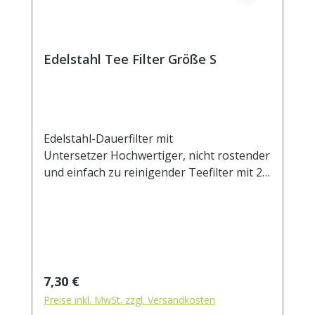
Edelstahl Tee Filter Größe S
Edelstahl-Dauerfilter mit
Untersetzer Hochwertiger, nicht rostender
und einfach zu reinigender Teefilter mit 2
Henkeln und Ablage. Der Untersetzer kann
auch als Deckel verwendet werden, um das
Auskühlen des ziehenden Tees zu
verhindern. Das feine Mesh Gewebe eignet
sich auch für sehr feine Teemischungen.
Beim Ausspülen lösen sich die Partikel
Regulärer Preis:
7,30 €
leicht vom Filtergewebe. Durch die zwei
Preise inkl. MwSt. zzgl. Versandkosten
Henkel sitzt der Filter stabil auf dem