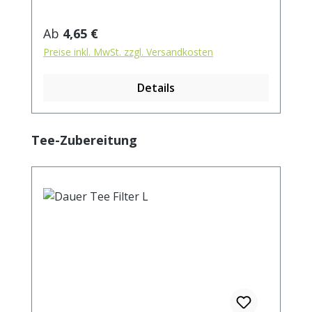
Verzehr vermieden werden". Zubereitung:
ca. 15g Tee mit 1 l. kochendem Wasser
Regulärer Preis:
Ab
4,65 €
aufgiessen. Ziehzeit: max.10 min.
Preise inkl. MwSt. zzgl. Versandkosten
Details
Produktgalerie überspringen
Tee-Zubereitung