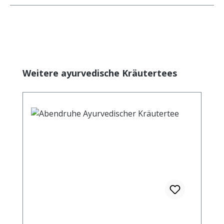
Produktgalerie überspringen
Weitere ayurvedische Kräutertees