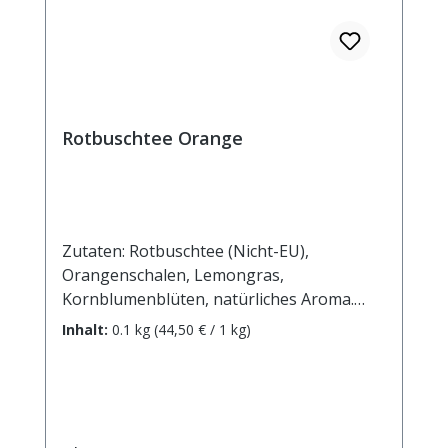
Rotbuschtee Orange
Zutaten: Rotbuschtee (Nicht-EU),
Orangenschalen, Lemongras,
Kornblumenblüten, natürliches Aroma.
Zubereitung: ca. 10g Tee mit 1 l.
Inhalt:
0.1 kg
(44,50 € / 1 kg)
kochendem Wasser aufgiessen. Ziehzeit:
ca.5 min.