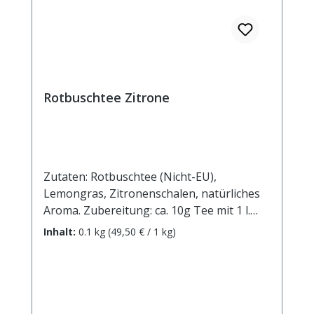
Rotbuschtee Zitrone
Zutaten: Rotbuschtee (Nicht-EU),
Lemongras, Zitronenschalen, natürliches
Aroma. Zubereitung: ca. 10g Tee mit 1 l.
kochendem Wasser aufgiessen. Ziehzeit:
Inhalt:
0.1 kg
(49,50 € / 1 kg)
ca.5 min.