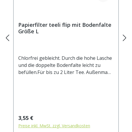
Papierfilter teeli flip mit Bodenfalte
Größe L
Chlorfrei gebleicht. Durch die hohe Lasche
und die doppelte Bodenfalte leicht zu
befüllen.Für bis zu 2 Liter Tee. Außenmaß
ca. 85 x 20 mm.
Regulärer Preis:
3,55 €
Preise inkl. MwSt. zzgl. Versandkosten