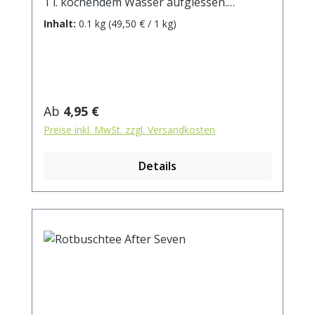
1 l. kochendem Wasser aufgiessen.
Ziehzeit: ca.5 min.
Inhalt:
0.1 kg
(49,50 € / 1 kg)
Regulärer Preis:
Ab
4,95 €
Preise inkl. MwSt. zzgl. Versandkosten
Details