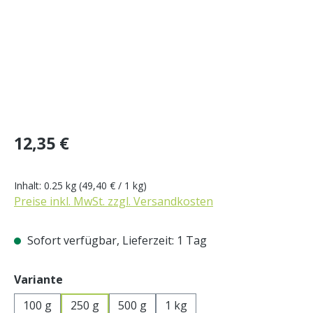
Regulärer Preis:
12,35 €
Inhalt:
0.25 kg
(49,40 € / 1 kg)
Preise inkl. MwSt. zzgl. Versandkosten
Sofort verfügbar, Lieferzeit: 1 Tag
auswählen
Variante
100 g
250 g
500 g
1 kg