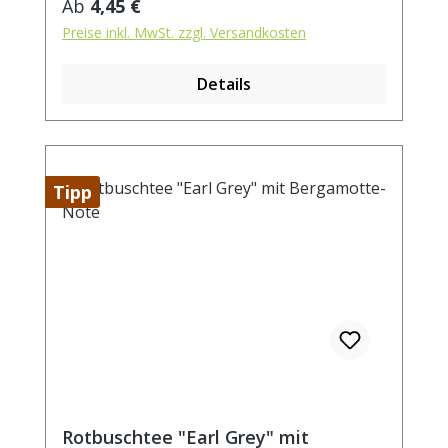
Regulärer Preis:
Ab
4,45 €
Preise inkl. MwSt. zzgl. Versandkosten
Details
Tipp
Rotbuschtee "Earl Grey" mit