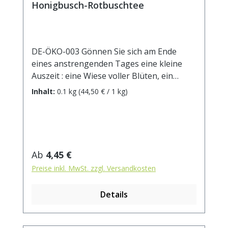
Honigbusch-Rotbuschtee
DE-ÖKO-003 Gönnen Sie sich am Ende
eines anstrengenden Tages eine kleine
Auszeit : eine Wiese voller Blüten, ein
Schatten spendender Busch - süße Düfte
Inhalt:
0.1 kg
(44,50 € / 1 kg)
in der Luft, die Seele baumelt im Einklang
mit der Natur dem Sonnenuntergang
entgegen... Auch mit Milch und Honig ein
entspannender Genuss! Ohne Zusatz von
Aroma.Zutaten: grüner Honeybusch*,
Regulärer Preis:
Ab
4,45 €
grüner Rotbusch*, Fenchel*, Anis*,
Preise inkl. MwSt. zzgl. Versandkosten
Kamille*, Färberdisteln, *k.b.A. - aus
kontrolliert biologischem Anbau
Details
Zubereitung: ca. 10g Tee mit 1 l.
kochendem Wasser aufgiessen. Ziehzeit:
ca.5 min.