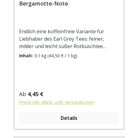
Bergamotte-Note
Endlich eine koffeinfreie Variante für
Liebhaber des Earl Grey Tees: feiner,
milder und leicht süßer Rotbuschtee
harmoniert perfekt mit dem frischen,
Inhalt:
0.1 kg
(44,50 € / 1 kg)
charakteristischen Bergamotte-Aroma. Ein
Hauch von Zitronenschalen rundet das
Geschmackserlebnis ab.Zutaten:
Rotbuschtee, Zitronenschalen, natürliches
Bergamotte-Aroma mit anderen
Regulärer Preis:
Ab
4,45 €
natürlichen Aromen Zubereitung: ca. 10g
Preise inkl. MwSt. zzgl. Versandkosten
Tee mit 1 l. kochendem Wasser aufgiessen.
Ziehzeit: ca. 8-10 Min.
Details