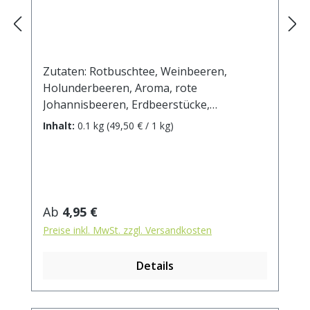
Zutaten: Rotbuschtee, Weinbeeren,
Holunderbeeren, Aroma, rote
Johannisbeeren, Erdbeerstücke,
Himbeeren, Brombeeren,
Inhalt:
0.1 kg
(49,50 € / 1 kg)
Sauerkirschstücke, schwarze
Johannisbeeren, Heidelbeeren
Zubereitung: ca. 10g Tee mit 1 l.
kochendem Wasser aufgiessen. Ziehzeit:
ca.5 min.
Regulärer Preis:
Ab
4,95 €
Preise inkl. MwSt. zzgl. Versandkosten
Details