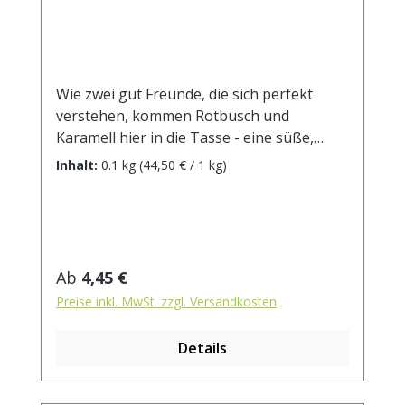
Wie zwei gut Freunde, die sich perfekt
verstehen, kommen Rotbusch und
Karamell hier in die Tasse - eine süße,
harmonische Beziehung, die einfach
Inhalt:
0.1 kg
(44,50 € / 1 kg)
glücklich macht.Zutaten: Rotbuschtee
(Nicht-EU), Karamelstücke (Zucker,
Kondensmilch, Glukosesirup, Milchpulver),
Aroma. Zubereitung: ca. 10g Tee mit 1 l.
kochendem Wasser aufgiessen. Ziehzeit:
Regulärer Preis:
Ab
4,45 €
ca.5 min. Durchschnittliche Brennwerte je
Preise inkl. MwSt. zzgl. Versandkosten
100 ml Fertiggetränk bei Aufguss von 3g
Tee mit 100 ml kochendem Wasser und
Details
einer Ziehzeit von 5 Minuten Brennwert
13 kJ / 3 kcal Fett <0,5 g davon: -
gesättigte Fettsäuren <0,1 g