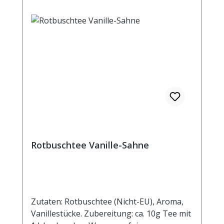
Kohlenhydrate 0,7 g davon: - Zucker 0,7 g
Eiweiß <0,5 g Salz <0,1 g
Rotbuschtee Vanille-Sahne
Zutaten: Rotbuschtee (Nicht-EU), Aroma,
Vanillestücke. Zubereitung: ca. 10g Tee mit