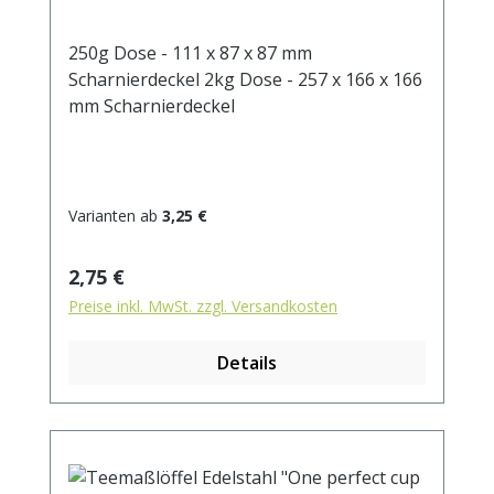
250g Dose - 111 x 87 x 87 mm
Scharnierdeckel 2kg Dose - 257 x 166 x 166
mm Scharnierdeckel
Varianten ab
3,25 €
Regulärer Preis:
2,75 €
Preise inkl. MwSt. zzgl. Versandkosten
Details