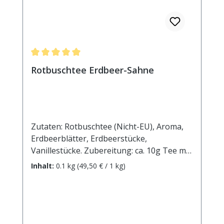
Durchschnittliche Bewertung von 5 von 5 Sternen
Rotbuschtee Erdbeer-Sahne
Zutaten: Rotbuschtee (Nicht-EU), Aroma,
Erdbeerblätter, Erdbeerstücke,
Vanillestücke. Zubereitung: ca. 10g Tee mit
1 l. kochendem Wasser aufgiessen.
Inhalt:
0.1 kg
(49,50 € / 1 kg)
Ziehzeit: ca.5 min.