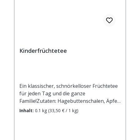
Kinderfrüchtetee
Ein klassischer, schnörkelloser Früchtetee
für jeden Tag und die ganze
Familie!Zutaten: Hagebuttenschalen, Äpfel,
Hibiscusblüten, Orangenschalen,
Inhalt:
0.1 kg
(33,50 € / 1 kg)
Zitronenschalen Zubereitung: ca. 20g Tee
mit 1 l. kochendem Wasser aufgiessen.
Ziehzeit: max.10 min.