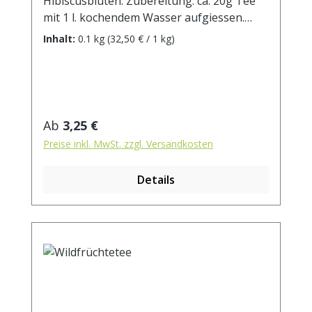
Hibiscusblüten. Zubereitung: ca. 20g Tee
mit 1 l. kochendem Wasser aufgiessen.
Ziehzeit: max.10 min.
Inhalt:
0.1 kg
(32,50 € / 1 kg)
Regulärer Preis:
Ab
3,25 €
Preise inkl. MwSt. zzgl. Versandkosten
Details