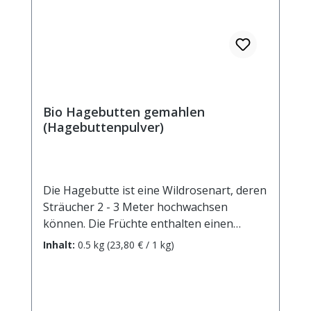
Bio Hagebutten gemahlen
(Hagebuttenpulver)
Die Hagebutte ist eine Wildrosenart, deren
Sträucher 2 - 3 Meter hochwachsen
können. Die Früchte enthalten einen
hohen Anteil an Vitamin C und werden
Inhalt:
0.5 kg
(23,80 € / 1 kg)
deshalb in der traditionellen Medizin hoch
geschätzt. Der Einsatzbereich umfasst
arthritische und rheumatische
Beschwerden und ganz allgemein als