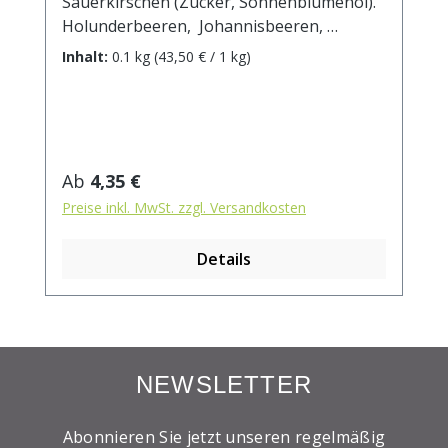
Sauerkirschen (Zucker, Sonnenblumenöl).
Holunderbeeren, Johannisbeeren,
Heidelbeeren (kann Spuren von
Inhalt:
0.1 kg
(43,50 € / 1 kg)
Mandeln, Erdnüssen enthalten).
Zubereitung: ca. 20g Tee mit 1 l.
kochendem Wasser aufgiessen. Ziehzeit:
max.10 min.
Regulärer Preis:
Ab
4,35 €
Preise inkl. MwSt. zzgl. Versandkosten
Details
NEWSLETTER
Abonnieren Sie jetzt unseren regelmäßig