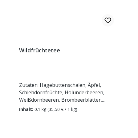
Wildfrüchtetee
Zutaten: Hagebuttenschalen, Äpfel,
Schlehdornfrüchte, Holunderbeeren,
Weißdornbeeren, Brombeerblätter,
Malvenblüten blau, Klatschmohnblüten,
Inhalt:
0.1 kg
(35,50 € / 1 kg)
Wacholderbeeren, Sonnenblumenblüten,
Heidelbeeren. Zubereitung: ca. 20g Tee mit
1 l. kochendem Wasser aufgiessen.
Ziehzeit: max.10 min.