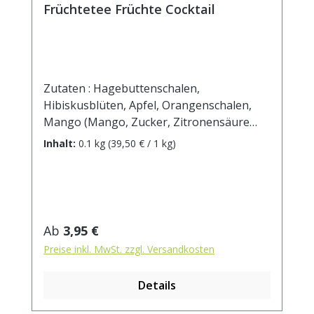
Früchtetee Früchte Cocktail
Zutaten : Hagebuttenschalen,
Hibiskusblüten, Apfel, Orangenschalen,
Mango (Mango, Zucker, Zitronensäure
E330), Ananas (Ananas, Zucker), Papaya
Inhalt:
0.1 kg
(39,50 € / 1 kg)
(Papaya, Zucker, Säuerungsmittel:
Zitronensäure, Festigungsmittel:
Calciumchlorid), Korinthen (kann Spuren
von Mandeln enthalten). Zubereitung: ca.
20g Tee mit 1 l. kochendem Wasser
Regulärer Preis:
Ab
3,95 €
aufgiessen. Ziehzeit: max.10 min.
Preise inkl. MwSt. zzgl. Versandkosten
Durchschnittliche Brennwerte je 100
ml Fertiggetränk bei Aufguss von 3g Tee
Details
mit 100 ml kochendem Wasser und
einer Ziehzeit von 5 Minuten Brennwert