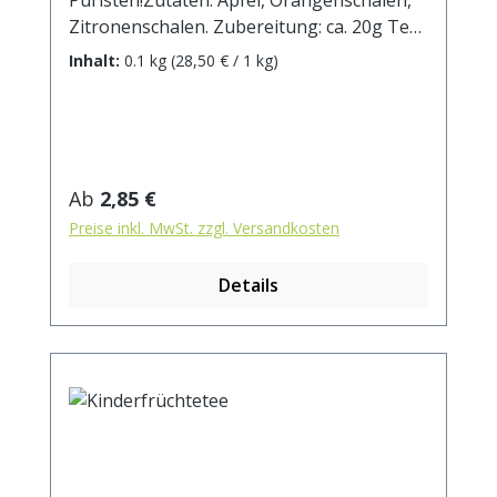
Zitronenschalen. Zubereitung: ca. 20g Tee
mit 1 l. kochendem Wasser aufgiessen.
Inhalt:
0.1 kg
(28,50 € / 1 kg)
Ziehzeit: max.10 min.
Regulärer Preis:
Ab
2,85 €
Preise inkl. MwSt. zzgl. Versandkosten
Details