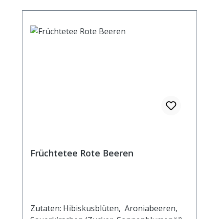
Brennwert 18 kJ / 4 kcal Fett <0,5 g davon:
- gesättigte Fettsäuren <0,1 g
Kohlenhydrate 1,1 g davon: - Zucker 1,1 g
Eiweiß <0,5 g Salz <0,1 g
Früchtetee Rote Beeren
Zutaten: Hibiskusblüten, Aroniabeeren,