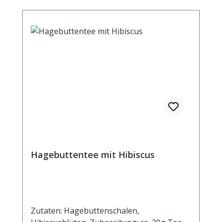
13 kJ / 3 kcal Fett <0,5 g davon: -
gesättigte Fettsäuren <0,1 g
Kohlenhydrate 0,7 g davon: - Zucker 0,7 g
Eiweiß <0,5 g Salz <0,1 g
Hagebuttentee mit Hibiscus
Zutaten: Hagebuttenschalen,