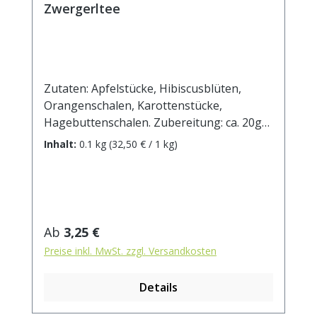
Zwergerltee
Zutaten: Apfelstücke, Hibiscusblüten,
Orangenschalen, Karottenstücke,
Hagebuttenschalen. Zubereitung: ca. 20g
Tee mit 1 l. kochendem Wasser aufgiessen.
Inhalt:
0.1 kg
(32,50 € / 1 kg)
Ziehzeit: max.10 min.
Regulärer Preis:
Ab
3,25 €
Preise inkl. MwSt. zzgl. Versandkosten
Details