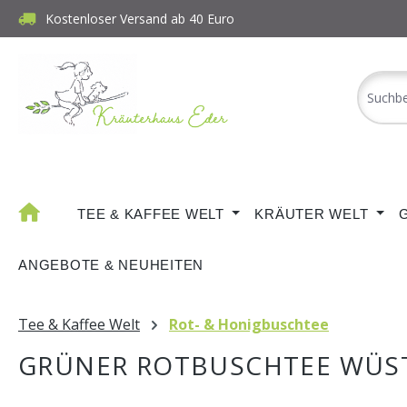
Kostenloser Versand ab 40 Euro
m Hauptinhalt springen
Zur Suche springen
Zur Hauptnavigation springen
TEE & KAFFEE WELT
KRÄUTER WELT
ANGEBOTE & NEUHEITEN
Tee & Kaffee Welt
Rot- & Honigbuschtee
GRÜNER ROTBUSCHTEE WÜ