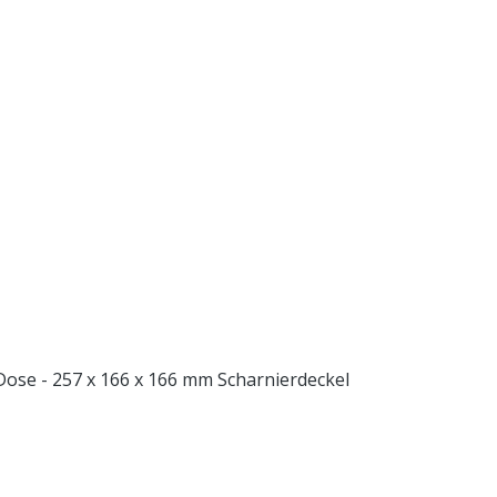
 - 111 x 87 x 87 mm Scharnierdeckel 2kg Dose - 257 x 166 x 166 mm Scharnierdeckel