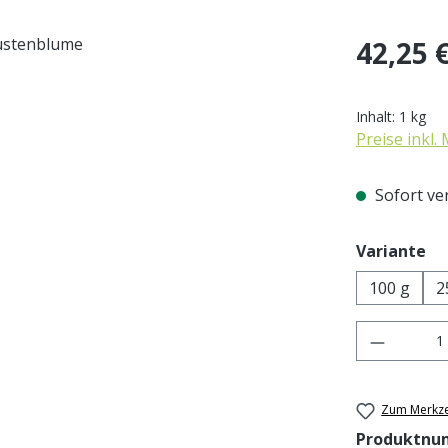
Regulärer Pr
42,25 
Inhalt:
1 kg
Preise inkl.
Sofort ver
au
Variante
100 g
2
Produkt 
Zum Merkze
Produktnu