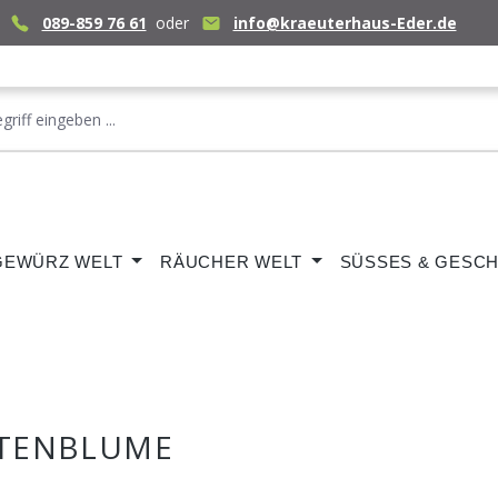
089-859 76 61
oder
info@kraeuterhaus-Eder.de
GEWÜRZ WELT
RÄUCHER WELT
SÜSSES & GESCH
STENBLUME