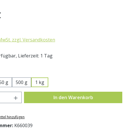
eis:
€
 MwSt. zzgl. Versandkosten
fügbar, Lieferzeit: 1 Tag
swählen
50 g
500 g
1 kg
Anzahl: Gib den gewünschten Wert ein o
In den Warenkorb
ttel hinzufügen
mmer:
K660039