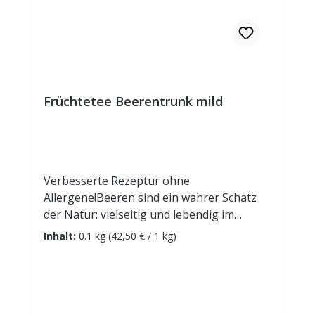
Früchtetee Beerentrunk mild
Verbesserte Rezeptur ohne
Allergene!Beeren sind ein wahrer Schatz
der Natur: vielseitig und lebendig im
Geschmack - in dieser bunten Mischung
Inhalt:
0.1 kg
(42,50 € / 1 kg)
einfach unschlagbar!Zutaten: Apfelstücke,
Holunderbeeren, Rote Beetestücke,
Hibiskusblüten, Aroma, rote und schwarze
Johannisbeeren, Erdbeerstücke(1%),