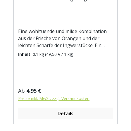
Eine wohltuende und milde Kombination
aus der Frische von Orangen und der
leichten Schärfe der Ingwerstücke. Ein
Genuss nicht nur in der kalten
Inhalt:
0.1 kg
(49,50 € / 1 kg)
Jahreszeit!DE-ÖKO-001 Zutaten:
Apfelstücke (Apfel*, Säuerungsmittel:
Zitronensäure), Lemongras*,
Orangenschalen*(5%), Ingwerstücke*(4%),
Orangenöl*(2%), natürliches Ingwer-
Regulärer Preis:
Ab
4,95 €
Aroma(1,5%) . * aus kontrolliert
Preise inkl. MwSt. zzgl. Versandkosten
biologischem Anbau. Zubereitung: ca. 20g
Tee mit 1 l. kochendem Wasser aufgiessen.
Details
Ziehzeit: max.10 min.