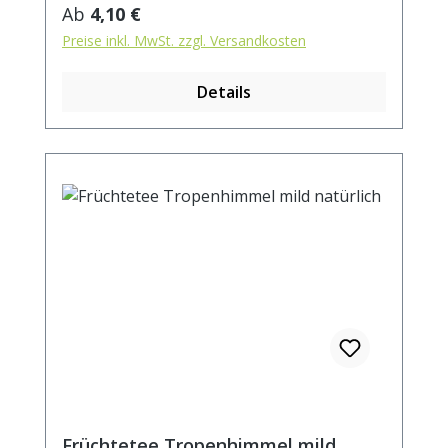
kochendem Wasser aufgiessen. Ziehzeit:
Regulärer Preis:
Ab
4,10 €
max.10 min.
Preise inkl. MwSt. zzgl. Versandkosten
Details
Früchtetee Tropenhimmel mild