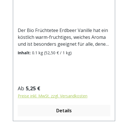
Der Bio Früchtetee Erdbeer Vanille hat ein
köstlich warm-fruchtiges, weiches Aroma
und ist besonders geeignet für alle, denen
Früchtetees gerne zu sauer sind. Kostbare
Inhalt:
0.1 kg
(52,50 € / 1 kg)
Vanillestücke und getrocknete Erdbeeren
prägen den Geschmack dieses Tees, der
rund ums Jahr immer passt. DE-ÖKO-001
Zutaten: Apfelstücke (Apfel*,
Säuerungsmittel, Zitronensäure),
Regulärer Preis:
Ab
5,25 €
Weinbeeren*, Karottenstücke*, Rote
Preise inkl. MwSt. zzgl. Versandkosten
Beetestücke*, Hibiskusblüten*,
natürliches Frucht-Sahne-Aroma (enthält
Details
Milch), Erdbeerstücke* (1%), Vanillestücke*
(0,5%). * aus kontrolliert biologischem
Anbau. Zubereitung: ca. 20g Tee mit 1 l.