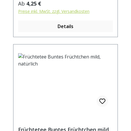
Rhabarberstücke(1%), Brombeeren,
Regulärer Preis:
Ab
4,25 €
Himbeeren Zubereitung: ca. 20g Tee mit 1
Preise inkl. MwSt. zzgl. Versandkosten
l. kochendem Wasser aufgiessen. Ziehzeit:
max.10 min.
Details
Früchtetee Buntes Früchtchen mild,