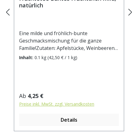
natürlich
Eine milde und fröhlich-bunte
Geschmacksmischung für die ganze
Familie!Zutaten: Apfelstücke, Weinbeeren,
Karottenstücke, Orangenstücke, Rote
Inhalt:
0.1 kg
(42,50 € / 1 kg)
Beetestücke, Lemongras, natürliches
Aroma. Zubereitung: ca. 20g Tee mit 1 l.
kochendem Wasser aufgiessen. Ziehzeit:
max.10 min.
Regulärer Preis:
Ab
4,25 €
Preise inkl. MwSt. zzgl. Versandkosten
Details