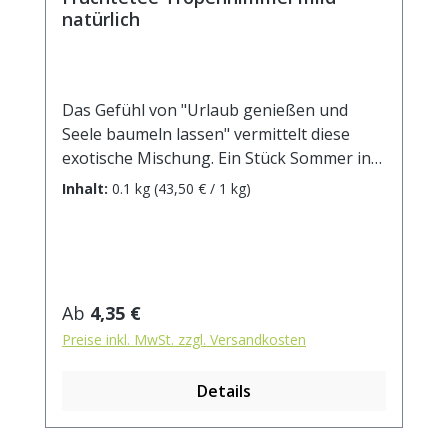
natürlich
Das Gefühl von "Urlaub genießen und
Seele baumeln lassen" vermittelt diese
exotische Mischung. Ein Stück Sommer in
der Tasse lässt uns von paradisesischen
Inhalt:
0.1 kg
(43,50 € / 1 kg)
Stränden und einem wolkenlosen Himmel
träumen.Zutaten: kandierte Ananasstücke
(Ananas, Zucker), Apfelstücke (Apfelstücke,
Säuerungsmittel: Zitronensäure),
kandierte Papayastücke (Papaya, Zucker),
Regulärer Preis:
Ab
4,35 €
kandierte Mangostücke (Mango, Zucker),
Preise inkl. MwSt. zzgl. Versandkosten
natürliches Aroma, Mandarinenscheiben,
Physalis, Saflorblüten, Rosenblütenblätter,
Details
Sonnenblumenblüten. Zubereitung: ca. 20g
Tee mit 1 l. kochendem Wasser aufgiessen.
Ziehzeit: max.10 min. Durchschnittliche