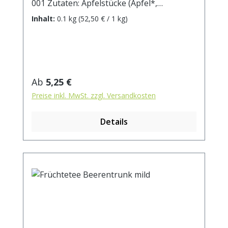
001 Zutaten: Apfelstücke (Apfel*,
Säuerungsmittel: Zitronensäure),
Inhalt:
0.1 kg
(52,50 € / 1 kg)
Weinbeeren*, Karottenstücke*, Rote
Beetestücke*, natürliches Passionsfrucht-
Aroma, Orangenschalen*, natürliches
Erdbeer-Aroma, Sonnenblumenblüten* *
aus kontrolliert biologischem Anbau.
Regulärer Preis:
Ab
5,25 €
Zubereitung: ca. 20g Tee mit 1 l.
Preise inkl. MwSt. zzgl. Versandkosten
kochendem Wasser aufgiessen. Ziehzeit:
max.10 min.
Details