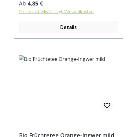
Regulärer Preis:
Ab
4,85 €
(Apfelpüree-Konzentrat*,
Preise inkl. MwSt. zzgl. Versandkosten
Maracujakonzentrat*,
Antioxidationsmittel: Ascorbinsäure)(0,5%)
Details
*aus kontrolliert biologischem Anbau
Zubereitung: ca. 20g Tee mit 1 l.
kochendem Wasser aufgiessen. Ziehzeit:
max.10 min.
Bio Früchtetee Orange-Ingwer mild