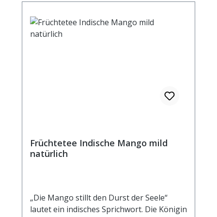
100 ml Fertiggetränk bei Aufguss von 3g
Tee mit 100 ml kochendem Wasser und
einer Ziehzeit von 5 Minuten Brennwert
13 kJ / 3 kcal Fett <0,5 g davon: -
gesättigte Fettsäuren <0,1 g
Kohlenhydrate 0,7 g davon: - Zucker 0,7 g
Eiweiß <0,5 g Salz <0,1 g
Früchtetee Indische Mango mild
natürlich
„Die Mango stillt den Durst der Seele“
lautet ein indisches Sprichwort. Die Königin