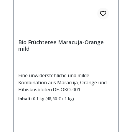
Bio Früchtetee Maracuja-Orange
mild
Eine unwiderstehliche und milde
Kombination aus Maracuja, Orange und
Hibiskusblüten.DE-ÖKO-001
Zutaten: Apfelstücke (Apfel*,
Inhalt:
0.1 kg
(48,50 € / 1 kg)
Säuerungsmittel: Zitronensäure),
Weinbeeren*, Karottenstücke*, Rote
Beetestücke*, natürliches Maracuja-
Aroma(5%), Orangenschalen*(4%),
Orangenöl*(2,5%), Maracujastücke