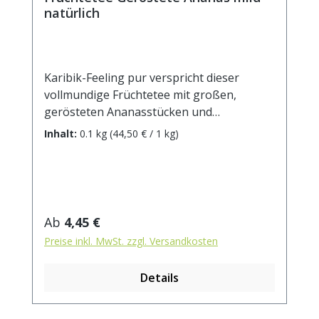
natürlich
Karibik-Feeling pur verspricht dieser
vollmundige Früchtetee mit großen,
gerösteten Ananasstücken und
Kokoschips. Die Königin der Früchte liefert
Inhalt:
0.1 kg
(44,50 € / 1 kg)
nicht nur den erfrischenden süß-
aromatischen Geschmack, sondern auch
viele wichtige Vitamine und Nährstoffe.
Aufbrühen, genießen und sich wie unter
Palmen fühlen! Zutaten: Apfelstücke,
Regulärer Preis:
Ab
4,45 €
(Apfel, Säuerungsmittel: Zitronensäure),
Preise inkl. MwSt. zzgl. Versandkosten
Kokoschips (Kokosnuss, Zucker),
Ananaschips (10%), natürliches Aroma.
Details
Zubereitung: ca. 10g Tee mit 1 l.
kochendem Wasser aufgiessen. Ziehzeit:
ca.5 min. Durchschnittliche Brennwerte je