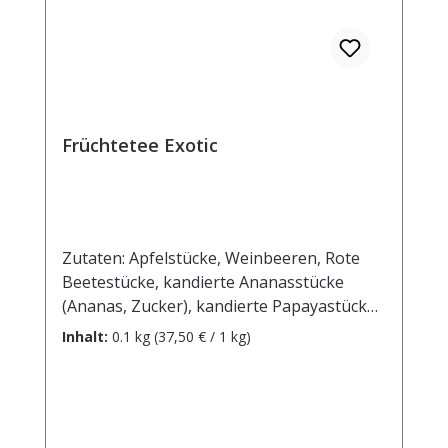
Früchtetee Exotic
Zutaten: Apfelstücke, Weinbeeren, Rote
Beetestücke, kandierte Ananasstücke
(Ananas, Zucker), kandierte Papayastücke
(Papaya, Zucker), Aroma,
Inhalt:
0.1 kg
(37,50 € / 1 kg)
Sonnenblumenblüten. Zubereitung: ca. 20g
Tee mit 1 l. kochendem Wasser aufgiessen.
Ziehzeit: max.10 min. Durchschnittliche
Brennwerte je 100 ml Fertiggetränk bei