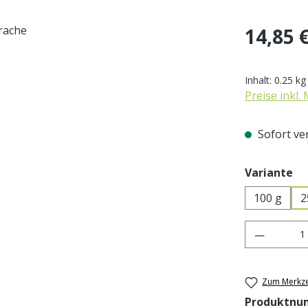
Regulärer Pr
14,85 
Inhalt:
0.25 k
Preise inkl.
Sofort ver
au
Variante
100 g
2
Produkt 
Zum Merkze
Produktnu