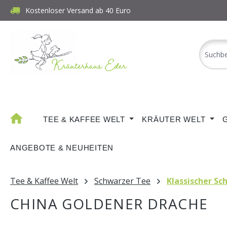
Kostenloser Versand ab 40 Euro
m Hauptinhalt springen
Zur Suche springen
Zur Hauptnavigation springen
TEE & KAFFEE WELT
KRÄUTER WELT
ANGEBOTE & NEUHEITEN
Tee & Kaffee Welt
Schwarzer Tee
Klassischer Sc
CHINA GOLDENER DRACHE