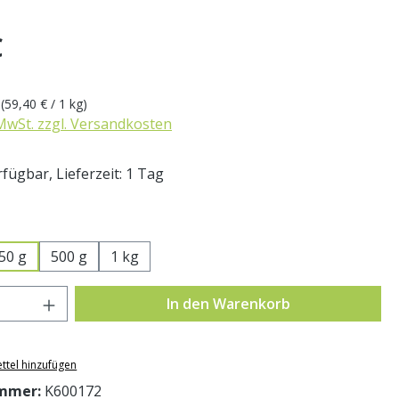
eis:
€
g
(59,40 € / 1 kg)
 MwSt. zzgl. Versandkosten
fügbar, Lieferzeit: 1 Tag
swählen
50 g
500 g
1 kg
Anzahl: Gib den gewünschten Wert ein o
In den Warenkorb
ttel hinzufügen
mmer:
K600172