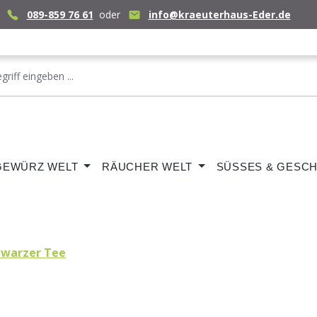
089-859 76 61
oder
info@kraeuterhaus-Eder.de
GEWÜRZ WELT
RÄUCHER WELT
SÜSSES & GESCH
hwarzer Tee