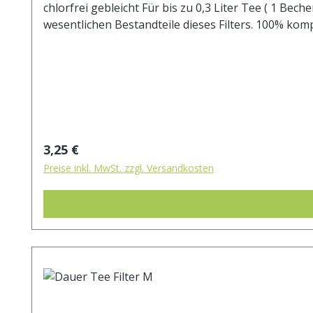
chlorfrei gebleicht Für bis zu 0,3 Liter Tee ( 1 Becher ). Hohe Lasche für leichtes Einfüllen. Kein zusätzlicher Halter notwendig.Manilahanf und Zellstoff sind die
wesentlichen Bestandteile dieses Filters. 100% kom
Regulärer Preis:
3,25 €
Preise inkl. MwSt. zzgl. Versandkosten