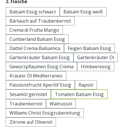
auswählen
2. Flasche
Balsam Essig schwarz
Balsam Essig weiß
Bärlauch auf Traubenkernöl
Crema di Frutta Mango
Cumberland Balsam Essig
Dattel Crema Balsamica
Feigen Balsam Essig
Gartenkräuter Balsam Essig
Gartenkräuter Öl
Gewürzpflaumen Essig Crema
Himbeeressig
Kräuter Öl Mediterraneo
Passionsfrucht Aperitif Essig
Rapsöl
Sesamöl geröstet
Tomaten Balsam Essig
Traubenkernöl
Walnussöl
Williams Christ Essigzubereitung
Zitrone auf Olivenöl