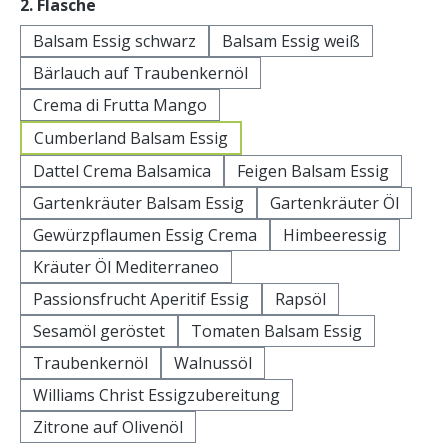
auswählen
2. Flasche
Balsam Essig schwarz
Balsam Essig weiß
Bärlauch auf Traubenkernöl
Crema di Frutta Mango
Cumberland Balsam Essig
Dattel Crema Balsamica
Feigen Balsam Essig
Gartenkräuter Balsam Essig
Gartenkräuter Öl
Gewürzpflaumen Essig Crema
Himbeeressig
Kräuter Öl Mediterraneo
Passionsfrucht Aperitif Essig
Rapsöl
Sesamöl geröstet
Tomaten Balsam Essig
Traubenkernöl
Walnussöl
Williams Christ Essigzubereitung
Zitrone auf Olivenöl