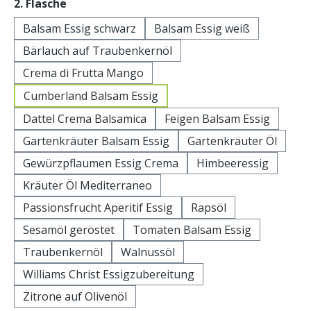
auswählen
2. Flasche
Balsam Essig schwarz
Balsam Essig weiß
Bärlauch auf Traubenkernöl
Crema di Frutta Mango
Cumberland Balsam Essig
Dattel Crema Balsamica
Feigen Balsam Essig
Gartenkräuter Balsam Essig
Gartenkräuter Öl
Gewürzpflaumen Essig Crema
Himbeeressig
Kräuter Öl Mediterraneo
Passionsfrucht Aperitif Essig
Rapsöl
Sesamöl geröstet
Tomaten Balsam Essig
Traubenkernöl
Walnussöl
Williams Christ Essigzubereitung
Zitrone auf Olivenöl